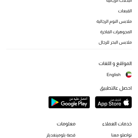
البدلات الرجالية
المكياج
القبعات
العناية بالبشرة
ملابس النوم الرجالية
المجوهرات الفاخرة
مستحضرات العناية
ملابس البحر للرجال
مستحضرات الاستحمام والعناية بالجسم
المواقع و اللغات
العناية بالشعر
English
الصحة والعافية
احصل عالتطبيق
الجمال في بلوميز
هدايا
دليل مستلزمات الجمال
خدمات العملاء
معلومات
تواصلو معنا
قصة بلومينغديلز