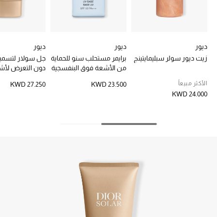
خصم حتى 70%
تسوقوا الآن
ديور
ديور
ديور
زيت ديور سولر سبليمايتينج
برايمر مستحلب سنو للحماية
جل سولار لتسمي
من الأشعة فوق البنفسجية
دون التعرض لأش
ما وصلنا حديثاً
الشمس
الأكثر مبيعاً
KWD 27.250
KWD 23.500
KWD 24.000
ما وصلنا حديثاً
الموسم الجديد
النساء
الحقائب النسائية
أحذية النسائية