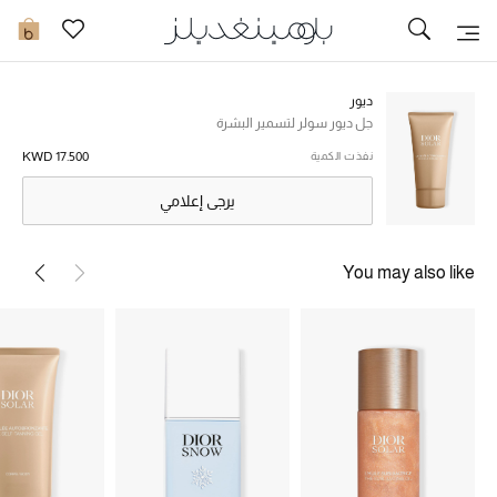
تخفيضات
0
مشاهدة الكل
ديور
جل ديور سولر لتسمير البشرة
جديد في الخصومات
KWD 17.500
نفذت الكمية
يرجى إعلامي
مزيد من التخفيضات
النساء
You may also like
الرجال
الجمال
الأطفال
مستلزمات المنزل