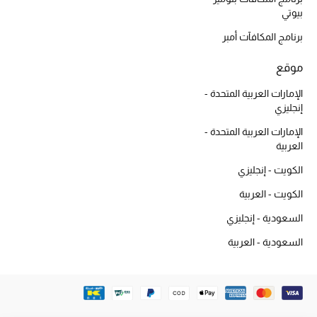
بيوتي
ركن أناقة المنتجعات
برنامج المكافآت أمبر
حصريًا عبر الإنترنت
موقع
دليل مستلزمات الرجال
الإمارات العربية المتحدة -
إنجليزي
أبرز المصممين
الإمارات العربية المتحدة -
العربية
جميع الملابس الرجالية
الكويت - إنجليزي
الأحذية الرجالية
الكويت - العربية
السعودية - إنجليزي
جميع الإكسسورات الرجالية
السعودية - العربية
حقائب رجالية
العناية الشخصية بالرجال