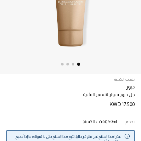
الرجال
الجمال
الأطفال
مستلزمات المنزل
المجوهرات
نفذت الكمية
جديد لدينا
ديور
نسوقوا أحدث ما وصلنا
جل ديور سولر لتسمير البشرة
KWD 17.500
النساء
بحجم:
50ml
(نفذت الكمية)
عرض جميع المنتجات
عذرا هذا المنتج غير متوفر حاليا. تتبع هذا المنتج حتى لا تفوتك ما إذا أصبح