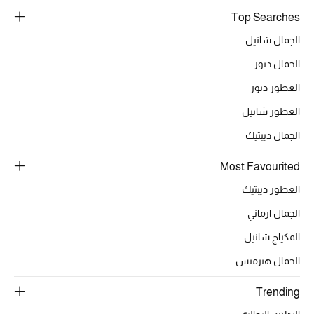
Top Searches
أحذية مختارة
تسوقوا الأحذية
الجمال شانيل
الجمال ديور
الجمال
العطور ديور
العطور شانيل
خصومات
الجمال ديبتيك
جميع مستحضرات الجمال
Most Favourited
العطور ديبتيك
الجديد في عالم الجمال
الجمال ارماني
الأكثر مبيعاً
المكياج شانيل
العطور
الجمال هيرميس
Trending
مكتشف العطور