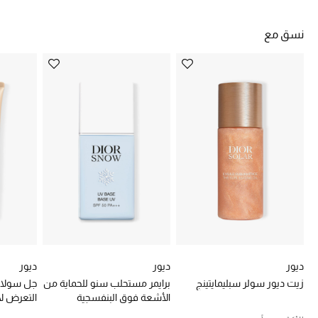
تشكيلة الأعراس
نسق مع
حقائب وأحذية متطابقة
هدايا للنساء
ركن الفخامة
جميع الملابس النسائية
جميع الأحذية النسائية
جميع الحقائب النسائية
جميع الإكسسورات النسائية
ديور
ديور
ديور
زيت ديور سولر سبليمايتينج
برايمر مستحلب سنو للحماية من
جل سولار
الأشعة فوق البنفسجية
التعرض 
موضة نسائية
تسوقوا للنساء