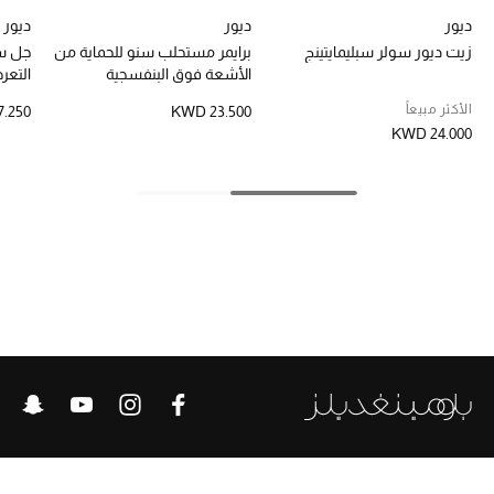
أبرز الحقائب
تسوقوا الحقائب
ديور
ديور
ديور
زيت ديور سولر سبليمايتينج
برايمر مستحلب سنو للحماية من
جل سو
الأشعة فوق البنفسجية
التع
الأحذية
الأكثر مبيعاً
.250
KWD 23.500
KWD 24.000
الموسم الجديد
أحذية النسائية
تشكيلة الأحذية
الأحذية الرجالية
أحذية للأطفال
أبرز المصممين