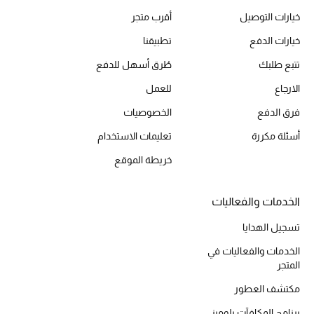
أبرز الماركات
خيارات التوصيل
أقرب متجر
خيارات الدفع
تطبيقنا
ماركات جديدة للجمال
تتبع طلبك
طُرق أسهل للدفع
تسوقوا أحدث الماركات
الارجاع
للعمل
فرق الدفع
الخصوصيات
الرجال
أسئلة مكررة
تعليمات الاستخدام
خريطة الموقع
عرض جميع المنتجات
خصومات
الخدمات والفعاليات
تسجيل الهدايا
الهدايا
الخدمات والفعاليات في
الموسم الجديد
المتجر
مكتشف العطور
ما وصلنا حديثاً
برنامج المكافآت بلوميز