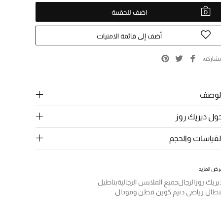
اضف للحقيبة
أضف إلى قائمة الامنيات
شاركة
لوصف
ول ديريك روز
لقياسات والحجم
رض المزيد
يريك روز
الرجال
جميع الملابس الرجالية
بناطيل
نطال رياضي دنيم كوين قطن ومودال