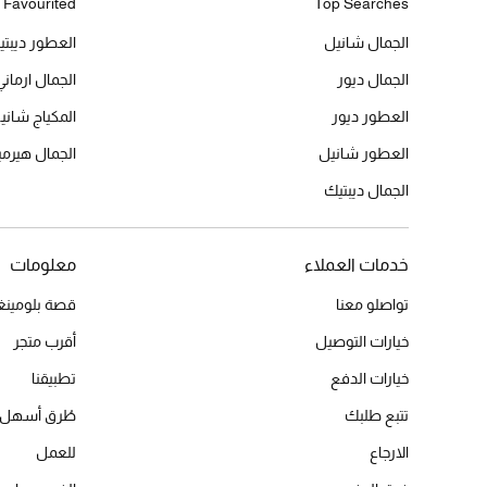
 Favourited
Top Searches
الجمال شانيل
العطور ديبت
الجمال ديور
الجمال ارماني
العطور ديور
المكياج شاني
العطور شانيل
الجمال هير
الجمال ديبتيك
خدمات العملاء
معلومات
تواصلو معنا
قصة بلومينغد
خيارات التوصيل
أقرب متجر
خيارات الدفع
تطبيقنا
تتبع طلبك
طُرق أسهل 
الارجاع
للعمل