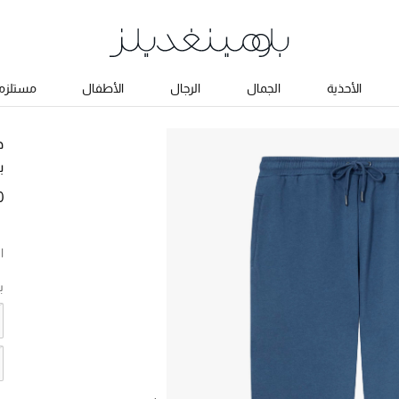
الأحذية
الجمال
الرجال
الأطفال
مستلزما
د
ب
0
ا
ب