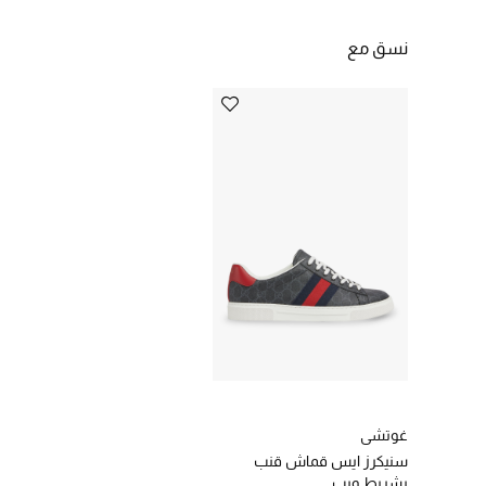
نسق مع
غوتشي
سنيكرز ايس قماش قنب
بشريط ويب