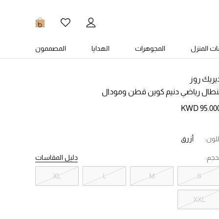
0
ت المنزل
المجوهرات
الهدايا
المصممون
يريك روز
نطال رياضي دنيم كوين قطن ومودال
KWD 95.00
للون:
أزرق
حجم:
دليل المقاسات
XL
L
M
S
XXL