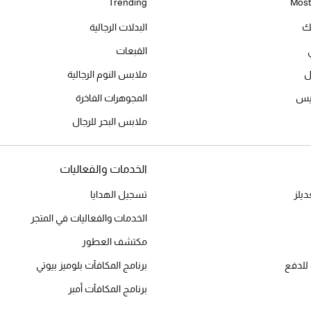
Trending
Most
يك
البدلات الرجالية
القبعات
ل
ملابس النوم الرجالية
ميس
المجوهرات الفاخرة
ملابس البحر للرجال
الخدمات والفعاليات
يلز
تسجيل الهدايا
الخدمات والفعاليات في المتجر
مكتشف العطور
للدفع
برنامج المكافآت بلوميز بيوتي
برنامج المكافآت أمبر