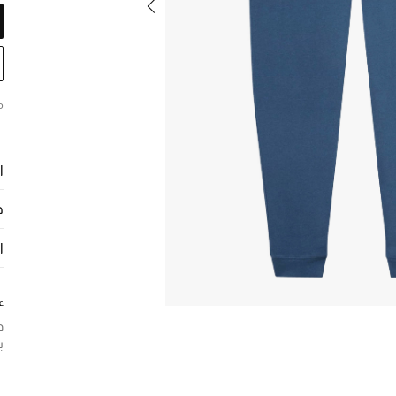
م
ا
ح
ا
ع
د
ب