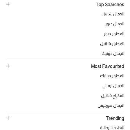
Top Searches
خصومات
الجمال شانيل
ما وصلنا حديثاً
الجمال ديور
العطور ديور
الموسم الجديد
العطور شانيل
ركن أناقة المنتجعات
الجمال ديبتيك
حصريًا عبر الإنترنت
Most Favourited
العطور ديبتيك
جميع إصدارتنا النسائية
الجمال ارماني
تشكيلة المناسبات للنساء
المكياج شانيل
الحب للمحلي
الجمال هيرميس
Trending
الملابس الرياضية النسائية
البدلات الرجالية