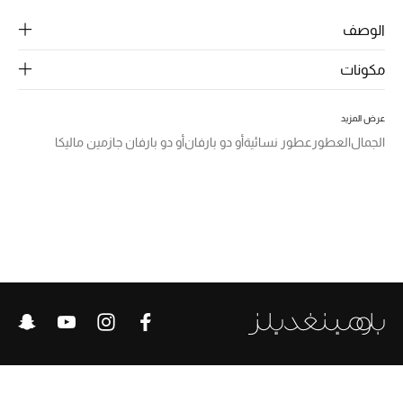
الرجال
الوصف
الجمال
مكونات
الأطفال
عرض المزيد
مستلزمات المنزل
الجمال
العطور
عطور نسائية
أو دو بارفان
أو دو بارفان جازمين ماليكا
المجوهرات
جديد لدينا
نسوقوا أحدث ما وصلنا
النساء
عرض جميع المنتجات