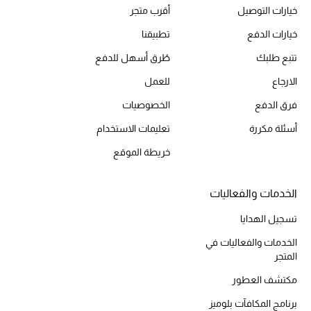
خيارات التوصيل
أقرب متجر
خيارات الدفع
تطبيقنا
الحقائب
تتبع طلبك
طُرق أسهل للدفع
الارجاع
للعمل
الموسم الجديد
فرق الدفع
الخصوصيات
الحقائب النسائية
أسئلة مكررة
تعليمات الاستخدام
خريطة الموقع
دليل ملتزمات الحقائب
حقائب رجالية
الخدمات والفعاليات
تسجيل الهدايا
حقائب الأطفال
الخدمات والفعاليات في
المتجر
أبرز المصممين
مكتشف العطور
برنامج المكافآت بلوميز