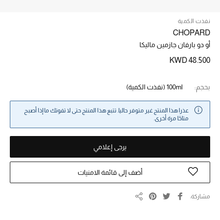
نفذت الكمية
خصم حتى 70%
CHOPARD
تسوقوا الآن
أو دو بارفان جازمين ماليكا
KWD 48.500
ما وصلنا حديثاً
بحجم:
100ml
(نفذت الكمية)
ما وصلنا حديثاً
عذرا هذا المنتج غير متوفر حاليا. تتبع هذا المنتج حتى لا تفوتك ما إذا أصبح
متاحًا مرة أخرى.
الموسم الجديد
يرجى إعلامي
النساء
أضف إلى قائمة الامنيات
الحقائب النسائية
أحذية النسائية
مشاركة
مشاركة