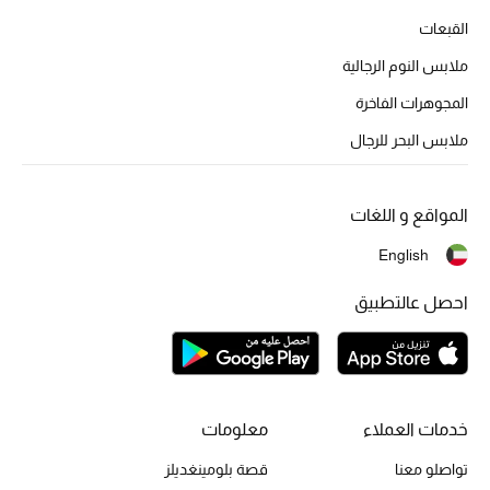
تشكيلة الأعراس
القبعات
حقائب وأحذية متطابقة
ملابس النوم الرجالية
المجوهرات الفاخرة
هدايا للنساء
ملابس البحر للرجال
ركن الفخامة
المواقع و اللغات
جميع الملابس النسائية
English
جميع الأحذية النسائية
احصل عالتطبيق
جميع الحقائب النسائية
جميع الإكسسورات النسائية
خدمات العملاء
معلومات
موضة نسائية
تواصلو معنا
قصة بلومينغديلز
تسوقوا للنساء