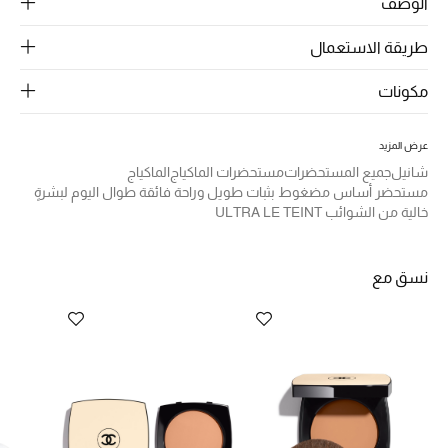
الرجال
الوصف
طريقة الاستعمال
الجمال
مكونات
الأطفال
مستلزمات المنزل
عرض المزيد
شانيل
جميع المستحضرات
مستحضرات الماكياج
الماكياج
مستحضر أساس مضغوط بثبات طويل وراحة فائقة طوال اليوم لبشرةٍ
المجوهرات
خالية من الشوائب ULTRA LE TEINT
جديد لدينا
نسق مع
نسوقوا أحدث ما وصلنا
النساء
عرض جميع المنتجات