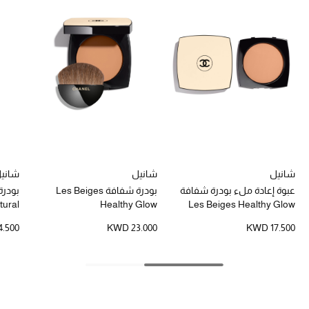
تشكيلة الأعراس
حقائب وأحذية متطابقة
هدايا للنساء
ركن الفخامة
جميع الملابس النسائية
جميع الأحذية النسائية
شانيل
شانيل
شاني
عبوة إعادة ملء بودرة شفافة
بودرة شفافة Les Beiges
tural
Healthy Glow
Les Beiges Healthy Glow
جميع الحقائب النسائية
Finish، عبوة عملية 
.500
KWD 23.000
KWD 17.500
جميع الإكسسورات النسائية
موضة نسائية
تسوقوا للنساء