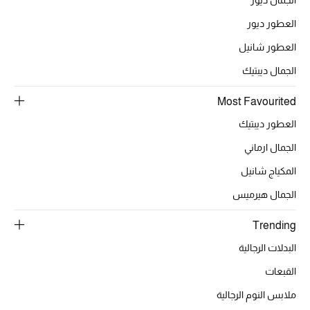
الجمال ديور
أبرز الحقائب
تسوقوا الحقائب
العطور ديور
العطور شانيل
الأحذية
الجمال ديبتيك
Most Favourited
الموسم الجديد
العطور ديبتيك
أحذية النسائية
الجمال ارماني
المكياج شانيل
تشكيلة الأحذية
الجمال هيرميس
الأحذية الرجالية
Trending
أحذية للأطفال
البدلات الرجالية
القبعات
أبرز المصممين
ملابس النوم الرجالية