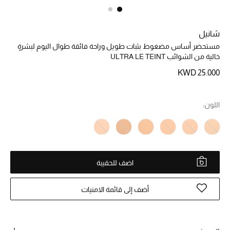
خصم حتى 70%
شانيل
تسوقوا الآن
مستحضر أساس مضغوط بثبات طويل وراحة فائقة طوال اليوم لبشرةٍ
خالية من الشوائب ULTRA LE TEINT
KWD 25.000
ما وصلنا حديثاً
اللون:
ما وصلنا حديثاً
الموسم الجديد
النساء
اضف للحقيبة
الحقائب النسائية
أضف إلى قائمة الامنيات
أحذية النسائية