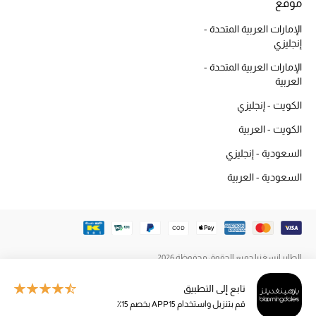
أبرز الماركات
موقع
الإمارات العربية المتحدة -
إنجليزي
ماركات جديدة للجمال
الإمارات العربية المتحدة -
تسوقوا أحدث الماركات
العربية
الكويت - إنجليزي
الرجال
الكويت - العربية
السعودية - إنجليزي
عرض جميع المنتجات
السعودية - العربية
خصومات
الهدايا
الطاير إنسغنيا جميع الحقوق محفوظة 2026
الموسم الجديد
تابع إلى التطبيق
ما وصلنا حديثاً
قم بتنزيل واستخدام APP15 بخصم 15٪