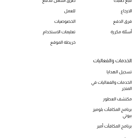
تتبع طلبك
طُرق أسهل للدفع
المكياج
الارجاع
للعمل
العناية بالبشرة
فرق الدفع
الخصوصيات
أسئلة مكررة
تعليمات الاستخدام
مستحضرات العناية
خريطة الموقع
مستحضرات الاستحمام والعناية بالجسم
الخدمات والفعاليات
العناية بالشعر
تسجيل الهدايا
الصحة والعافية
الخدمات والفعاليات في
المتجر
الجمال في بلوميز
مكتشف العطور
هدايا
برنامج المكافآت بلوميز
بيوتي
دليل مستلزمات الجمال
برنامج المكافآت أمبر