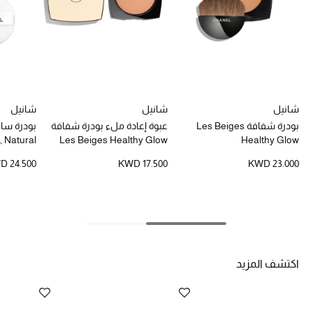
خصومات
ما وصلنا حديثاً
الموسم الجديد
شانيل
شانيل
شانيل
ركن أناقة المنتجعات
بودرة شفافة Les Beiges
عبوة إعادة ملء بودرة شفافة
, Natural
Les Beiges Healthy Glow
Healthy Glow
حصريًا عبر الإنترنت
Finish، عبوة عملية للتنقل
D 24.500
KWD 17.500
KWD 23.000
جميع إصدارتنا النسائية
تشكيلة المناسبات للنساء
الحب للمحلي
اكتشف المزيد
الملابس الرياضية النسائية