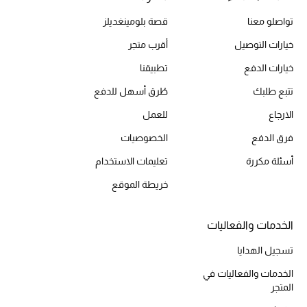
تواصلو معنا
قصة بلومينغديلز
خيارات التوصيل
أقرب متجر
الحقائب
خيارات الدفع
تطبيقنا
الموسم الجديد
تتبع طلبك
طُرق أسهل للدفع
الارجاع
للعمل
الحقائب النسائية
فرق الدفع
الخصوصيات
دليل ملتزمات الحقائب
أسئلة مكررة
تعليمات الاستخدام
خريطة الموقع
حقائب رجالية
حقائب الأطفال
الخدمات والفعاليات
تسجيل الهدايا
أبرز المصممين
الخدمات والفعاليات في
المتجر