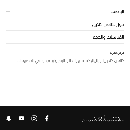
الرجال
الوصف
الجمال
حول كالفن كلاين
الأطفال
القياسات والحجم
مستلزمات المنزل
عرض المزيد
المجوهرات
كالفن كلاين
الرجال
الإكسسورات الرجالية
جوارب
جديد في الخصومات
جديد لدينا
نسوقوا أحدث ما وصلنا
النساء
عرض جميع المنتجات