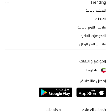
Trending
تشكيلة الأعراس
البدلات الرجالية
حقائب وأحذية متطابقة
القبعات
هدايا للنساء
ملابس النوم الرجالية
المجوهرات الفاخرة
ركن الفخامة
ملابس البحر للرجال
جميع الملابس النسائية
المواقع و اللغات
جميع الأحذية النسائية
English
جميع الحقائب النسائية
احصل عالتطبيق
جميع الإكسسورات النسائية
موضة نسائية
خدمات العملاء
معلومات
تسوقوا للنساء