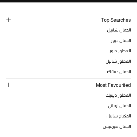
خصومات
Top Searches
ما وصلنا حديثاً
الجمال شانيل
الموسم الجديد
الجمال ديور
العطور ديور
ركن أناقة المنتجعات
العطور شانيل
حصريًا عبر الإنترنت
الجمال ديبتيك
جميع إصدارتنا النسائية
Most Favourited
العطور ديبتيك
تشكيلة المناسبات للنساء
الجمال ارماني
الحب للمحلي
المكياج شانيل
الملابس الرياضية النسائية
الجمال هيرميس