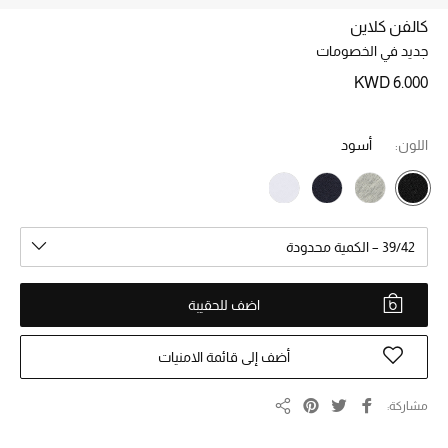
كالفن كلاين
جديد في الخصومات
خصم حتى 70%
تسوقوا الآن
KWD 6.000
اللون:
أسود
ما وصلنا حديثاً
ما وصلنا حديثاً
39/42 – الكمية محدودة
الموسم الجديد
النساء
اضف للحقيبة
الحقائب النسائية
أضف إلى قائمة الامنيات
أحذية النسائية
مشاركة
مشاركة