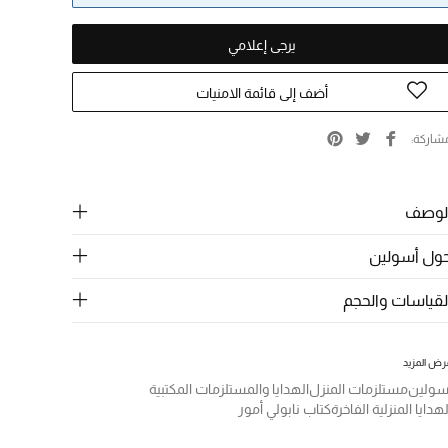
يرجى إعلامي
أضف إلى قائمة الامنيات
شاركة
لوصف
ول أسولين
لقياسات والحجم
رض المزيد
سولين
مستلزمات المنزل
الهدايا والمستلزمات المكتبية
لهدايا المنزلية الفاخرة
كتاب نابولي أمور