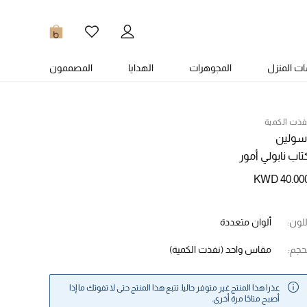
0
ت المنزل
المجوهرات
الهدايا
المصممون
فذت الكمية
سولين
تاب نابولي أمور
KWD 40.00
للون:
ألوان متعددة
حجم:
مقاس واحد
(نفذت الكمية)
عذرا هذا المنتج غير متوفر حاليا. تتبع هذا المنتج حتى لا تفوتك ما إذا
أصبح متاحًا مرة أخرى.