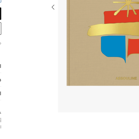
م
ا
ح
ا
ع
أ
ا