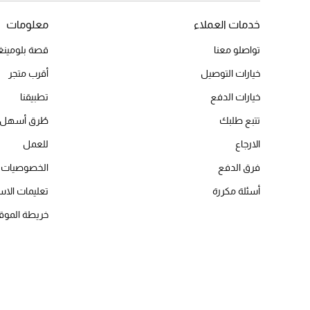
خدمات العملاء
معلومات
تواصلو معنا
قصة بلومينغد
خيارات التوصيل
أقرب متجر
خيارات الدفع
تطبيقنا
تتبع طلبك
طُرق أسهل 
الارجاع
للعمل
فرق الدفع
الخصوصيات
أسئلة مكررة
تعليمات الاس
خريطة الموق