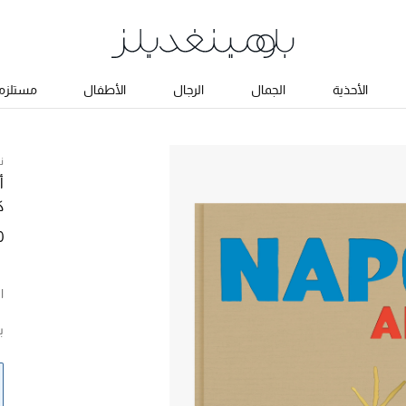
الأحذية
الجمال
الرجال
الأطفال
مستلزما
ن
أ
ك
0
ا
ب