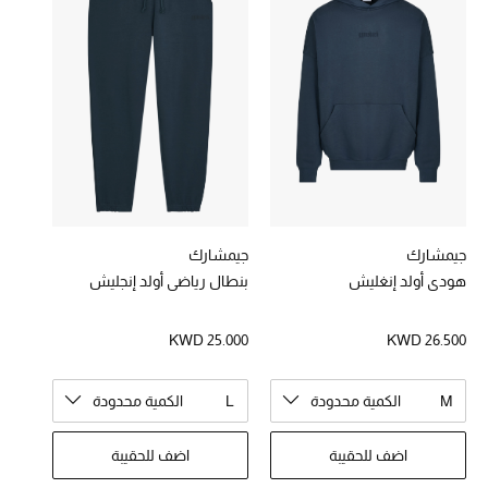
خصومات
ما وصلنا حديثاً
الموسم الجديد
ركن أناقة المنتجعات
حصريًا عبر الإنترنت
جيمشارك
جيمشارك
هودي أولد إنغليش
بنطال رياضي أولد إنجليش
جميع إصدارتنا النسائية
KWD 25.000
KWD 26.500
تشكيلة المناسبات للنساء
الحب للمحلي
M
الكمية محدودة
L
الكمية محدودة
الملابس الرياضية النسائية
اضف للحقيبة
اضف للحقيبة