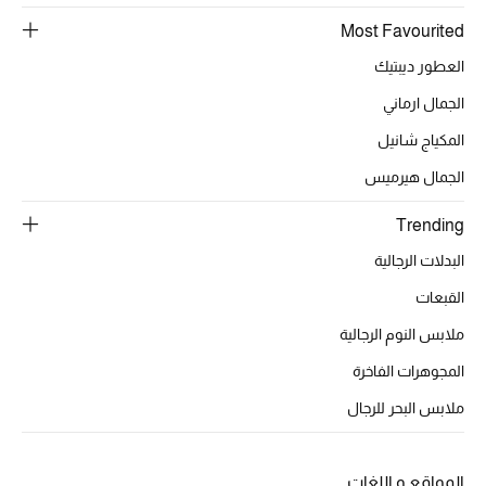
Most Favourited
العطور ديبتيك
الحقائب
الجمال ارماني
المكياج شانيل
الموسم الجديد
الجمال هيرميس
الحقائب النسائية
Trending
دليل ملتزمات الحقائب
البدلات الرجالية
حقائب رجالية
القبعات
ملابس النوم الرجالية
حقائب الأطفال
المجوهرات الفاخرة
أبرز المصممين
ملابس البحر للرجال
المواقع و اللغات