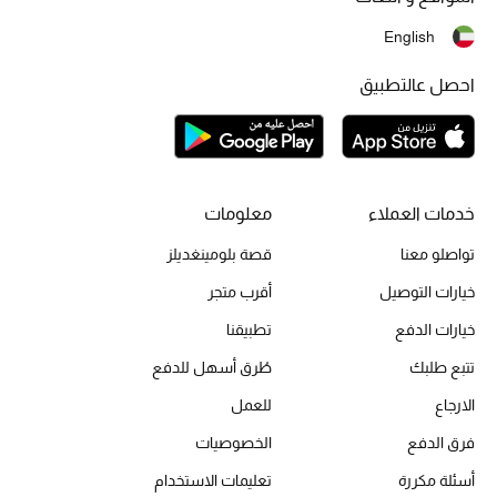
أبرز الحقائب
تسوقوا الحقائب
English
احصل عالتطبيق
الأحذية
الموسم الجديد
خدمات العملاء
معلومات
أحذية النسائية
تواصلو معنا
قصة بلومينغديلز
تشكيلة الأحذية
خيارات التوصيل
أقرب متجر
خيارات الدفع
الأحذية الرجالية
تطبيقنا
تتبع طلبك
طُرق أسهل للدفع
أحذية للأطفال
الارجاع
للعمل
أبرز المصممين
فرق الدفع
الخصوصيات
أسئلة مكررة
تعليمات الاستخدام