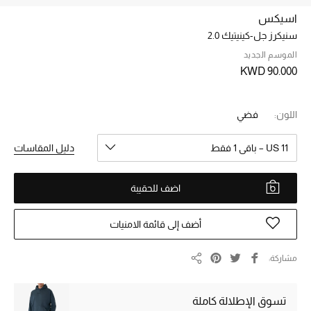
اسيكس
سنيكرز جل-كينيتيك 2.0
خصم حتى 70%
تسوقوا الآن
الموسم الجديد
KWD 90.000
ما وصلنا حديثاً
اللون:
فضي
ما وصلنا حديثاً
US 11 – باقي 1 فقط
دليل المقاسات
الموسم الجديد
اضف للحقيبة
النساء
أضف إلى قائمة الامنيات
الحقائب النسائية
مشاركة
مشاركة
أحذية النسائية
تسوق الإطلالة كاملة