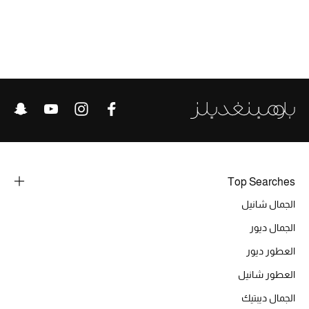
تشكيلة الأعراس
حقائب وأحذية متطابقة
هدايا للنساء
ركن الفخامة
جميع الملابس النسائية
جميع الأحذية النسائية
Top Searches
الجمال شانيل
جميع الحقائب النسائية
الجمال ديور
جميع الإكسسورات النسائية
العطور ديور
العطور شانيل
موضة نسائية
الجمال ديبتيك
تسوقوا للنساء