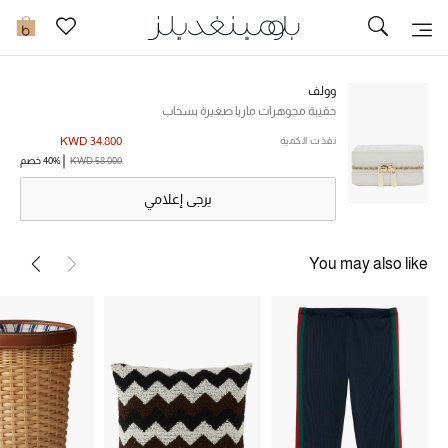
تخفيضات
0
مشاهدة الكل
وولف
حقيبة مجوهرات ماريا صغيرة بسحاب
جديد في الخصومات
KWD 34.800
نفذت الكمية
KWD 58.000
40% خصم
مزيد من التخفيضات
يرجى إعلامي
النساء
You may also like
الرجال
الجمال
الأطفال
مستلزمات المنزل