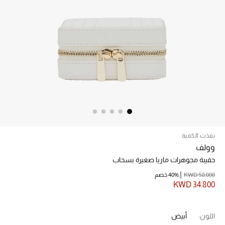
الرجال
الجمال
الأطفال
مستلزمات المنزل
المجوهرات
نفذت الكمية
جديد لدينا
وولف
نسوقوا أحدث ما وصلنا
حقيبة مجوهرات ماريا صغيرة بسحاب
KWD 58.000
40% خصم
النساء
KWD 34.800
عرض جميع المنتجات
اللون:
أبيض