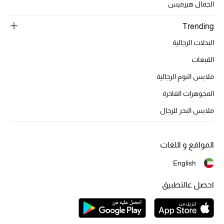
الجمال هيرميس
المكياج
Trending
العناية بالبشرة
البدلات الرجالية
مستحضرات العناية
القبعات
ملابس النوم الرجالية
مستحضرات الاستحمام والعناية بالجسم
المجوهرات الفاخرة
العناية بالشعر
ملابس البحر للرجال
الصحة والعافية
المواقع و اللغات
الجمال في بلوميز
English
هدايا
احصل عالتطبيق
دليل مستلزمات الجمال