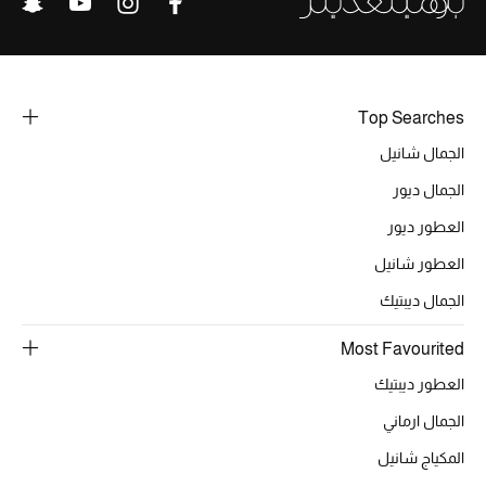
أحذية مختارة
تسوقوا الأحذية
Top Searches
الجمال
الجمال شانيل
الجمال ديور
خصومات
العطور ديور
جميع مستحضرات الجمال
العطور شانيل
الجديد في عالم الجمال
الجمال ديبتيك
الأكثر مبيعاً
Most Favourited
العطور ديبتيك
العطور
الجمال ارماني
مكتشف العطور
المكياج شانيل