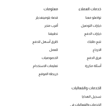
أبرز الماركات
خدمات العملاء
معلومات
تواصلو معنا
قصة بلومينغديلز
ماركات جديدة للجمال
تسوقوا أحدث الماركات
خيارات التوصيل
أقرب متجر
خيارات الدفع
تطبيقنا
الرجال
تتبع طلبك
طُرق أسهل للدفع
الارجاع
للعمل
عرض جميع المنتجات
فرق الدفع
الخصوصيات
أسئلة مكررة
تعليمات الاستخدام
خصومات
خريطة الموقع
الهدايا
الخدمات والفعاليات
الموسم الجديد
تسجيل الهدايا
ما وصلنا حديثاً
الخدمات والفعاليات في