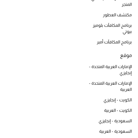
المتجر
ركن أناقة المنتجعات
مكتشف العطور
حصريًا عبر الإنترنت
برنامج المكافآت بلوميز
بيوتي
دليل مستلزمات الرجال
برنامج المكافآت أمبر
أبرز المصممين
موقع
الإمارات العربية المتحدة -
جميع الملابس الرجالية
إنجليزي
الأحذية الرجالية
الإمارات العربية المتحدة -
العربية
جميع الإكسسورات الرجالية
الكويت - إنجليزي
الكويت - العربية
حقائب رجالية
السعودية - إنجليزي
العناية الشخصية بالرجال
السعودية - العربية