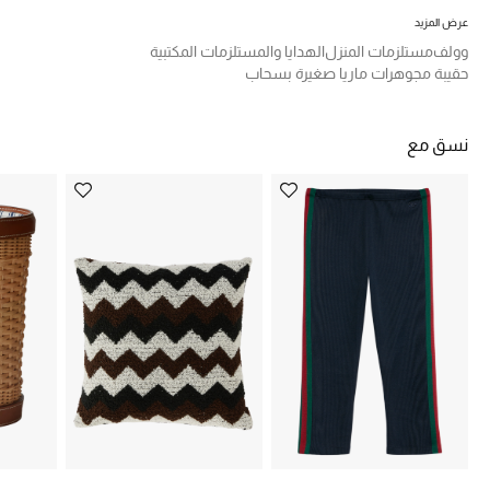
تشكيلة الأعراس
عرض المزيد
وولف
مستلزمات المنزل
الهدايا والمستلزمات المكتبية
حقائب وأحذية متطابقة
حقيبة مجوهرات ماريا صغيرة بسحاب
هدايا للنساء
نسق مع
ركن الفخامة
جميع الملابس النسائية
جميع الأحذية النسائية
جميع الحقائب النسائية
جميع الإكسسورات النسائية
موضة نسائية
تسوقوا للنساء