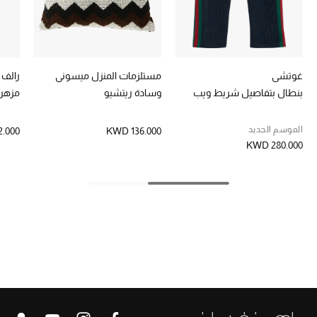
أبرز الحقائب
تسوقوا الحقائب
الأحذية
غوتشي
مستلزمات المنزل ميسوني
رالف 
بنطال بتفاصيل شريط ويب
وسادة ريتشيو
مزهري
الموسم الجديد
الموسم الجديد
.000
KWD 136.000
أحذية النسائية
KWD 280.000
تشكيلة الأحذية
الأحذية الرجالية
أحذية للأطفال
أبرز المصممين