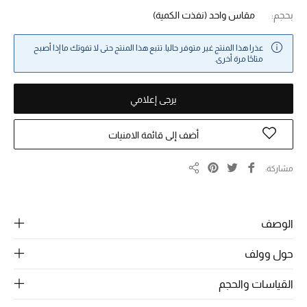
بحجم:
مقاس واحد
(نفذت الكمية)
خصومات
عذرا هذا المنتج غير متوفر حاليا. تتبع هذا المنتج حتى لا تفوتك ما إذا أصبح
ما وصلنا حديثاً
متاحًا مرة أخرى.
الموسم الجديد
يرجى إعلامي
ركن أناقة المنتجعات
أضف إلى قائمة الامنيات
حصريًا عبر الإنترنت
مشاركة
مشاركة
جميع إصدارتنا النسائية
تشكيلة المناسبات للنساء
الوصف
الحب للمحلي
حول وولف
الملابس الرياضية النسائية
القياسات والحجم