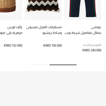
خصم حتى 70%
تسوقوا الآن
غوتشي
مستلزمات المنزل ميسوني
رالف لورين
بنطال بتفاصيل شريط ويب
وسادة ريتشيو
مزهرية بيلي، مت
ما وصلنا حديثاً
الموسم الجديد
KWD 132.000
KWD 136.000
ما وصلنا حديثاً
KWD 280.000
الموسم الجديد
النساء
الحقائب النسائية
أحذية النسائية