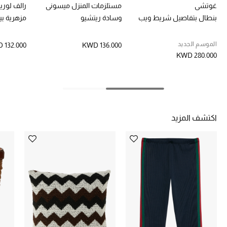
غوتشي
مستلزمات المنزل ميسوني
رالف لوري
بنطال بتفاصيل شريط ويب
وسادة ريتشيو
مزهرية ب
الحقائب
الموسم الجديد
 132.000
KWD 136.000
KWD 280.000
الموسم الجديد
الحقائب النسائية
دليل ملتزمات الحقائب
اكتشف المزيد
حقائب رجالية
حقائب الأطفال
أبرز المصممين