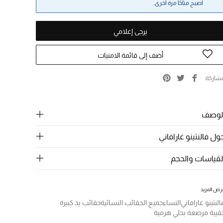
أصبح متاحًا مرة أخرى.
يرجى إعلامي
أضف إلى قائمة الامنيات
شاركة
لوصف
ول فالنتينو غارافاني
لقياسات والحجم
رض المزيد
النتينو غارافاني
النساء
جميع الحقائب النسائية
حقائب يد كبيرة
قيبة مرصعة بحلي هرمية