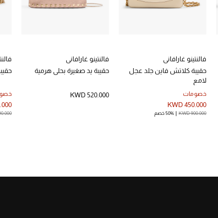
فالنتينو غارافاني
فالنتينو غارافاني
فالنت
حقيبة كلاتش فاين جلد عجل
حقيبة يد صغيرة بحلي هرمية
حقيب
لامع
خصومات
خصو
KWD 520.000
.000
KWD 450.000
KWD 900.000
50% خصم
90.000