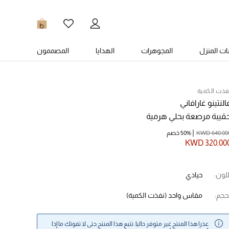
0
ت المنزل
المجوهرات
الهدايا
المصممون
فذت الكمية
النتينو غارافاني
قيبة مرصعة بحلي هرمية
KWD 640.00
50% خصم
KWD 320.00
للون:
حيادي
حجم:
مقاس واحد
(نفذت الكمية)
عذرا هذا المنتج غير متوفر حاليا. تتبع هذا المنتج حتى لا تفوتك ما إذا