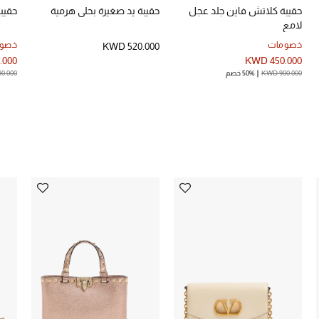
حقيبة كلاتش فاين جلد عجل
حقيبة يد صغيرة بحلي هرمية
حقيب
لامع
خصومات
خصو
KWD 520.000
.000
KWD 450.000
KWD 900.000
50% خصم
90.000