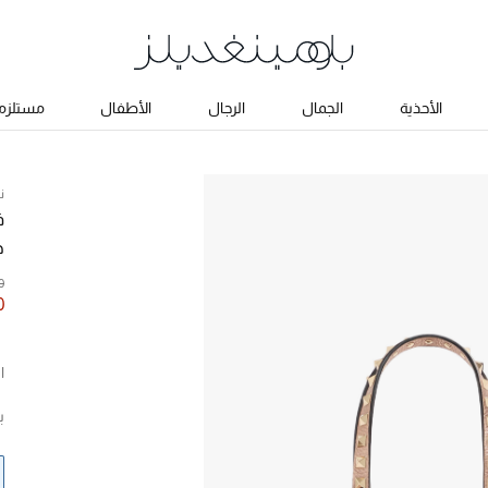
الأحذية
الجمال
الرجال
الأطفال
مستلزما
ن
ف
ح
0
0
ا
ب