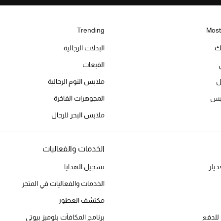
Trending
Most
يك
البدلات الرجالية
القبعات
ل
ملابس النوم الرجالية
ميس
المجوهرات الفاخرة
ملابس البحر للرجال
الخدمات والفعاليات
يلز
تسجيل الهدايا
الخدمات والفعاليات في المتجر
مكتشف العطور
للدفع
برنامج المكافآت بلوميز بيوتي