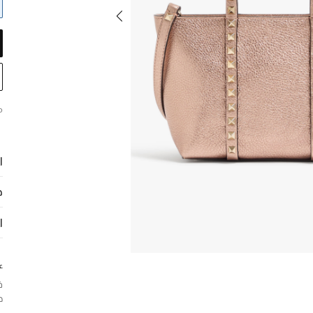
م
ا
ح
ا
ع
ف
ح