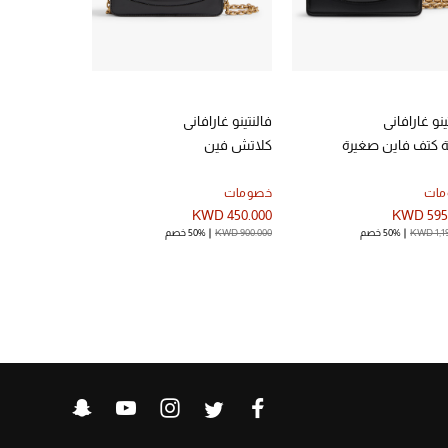
ينو غارافاني
فالنتينو غارافاني
فالنتينو غاراف
ة كتف فاين صغيرة
كلاتش فين
حقيبة يد فيف
مات
خصومات
جديد في الخص
KWD 210.000
KWD 450.000
KWD 595
KWD 1,1
50% خصم
KWD 900.000
50% خصم
KWD 420.000
50%