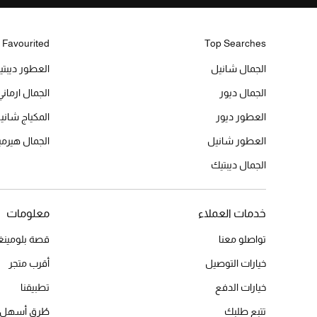
 Favourited
Top Searches
الجمال شانيل
العطور ديبت
الجمال ديور
الجمال ارماني
العطور ديور
المكياج شاني
العطور شانيل
الجمال هير
الجمال ديبتيك
خدمات العملاء
معلومات
تواصلو معنا
قصة بلومينغد
خيارات التوصيل
أقرب متجر
خيارات الدفع
تطبيقنا
تتبع طلبك
طُرق أسهل 