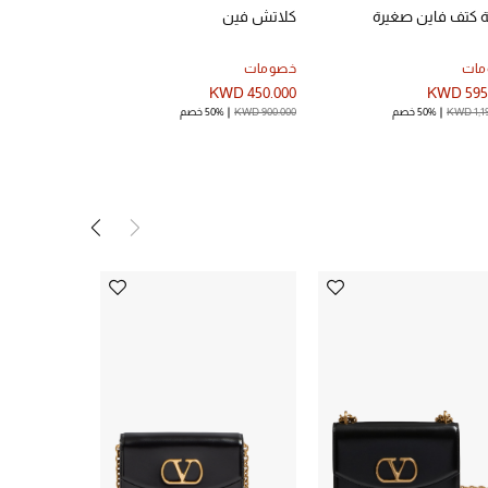
ة كتف فاين صغيرة
كلاتش فين
حقيبة يد فيف
مات
خصومات
جديد في الخص
KWD 210.000
KWD 450.000
KWD 595
KWD 1,1
50% خصم
KWD 900.000
50% خصم
KWD 420.000
50%