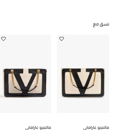
نسق مع
فالنتينو غارافاني
فالنتينو غارافاني