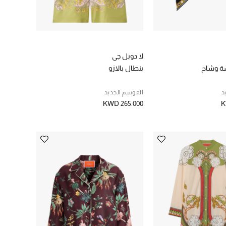
لا دوبل جي
ة وشاح
بنطال بالازو
د
الموسم الجديد
KWD 265.000
K