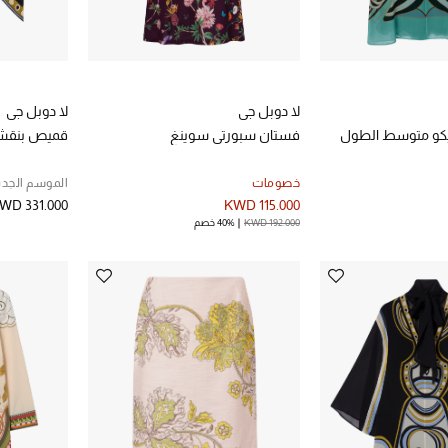
لا دوبل جي
لا دوبل جي
يكو متوسط الطول
فستان سبورتي سوينغ
قميص بنقش
خصومات
الموسم الجدي
WD 331.000
KWD 115.000
KWD 192.000
40% خصم