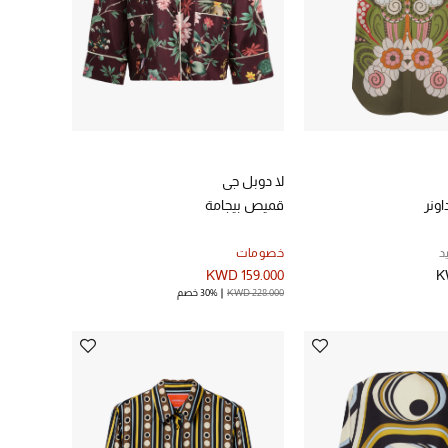
لا دوبل جي
ونر
قميص بيجامة
د
خصومات
KWD 159.000
K
KWD 228.000
30% خصم