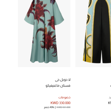
لا دوبل جي
فستان ماغنيفيكو
د
خصومات
KWD 330.000
K
KWD 551.000
40% خصم