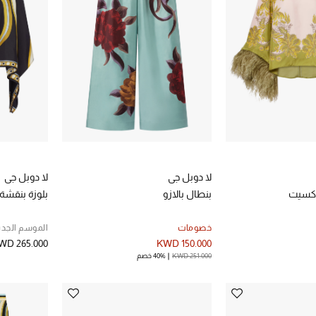
لا دوبل جي
لا دوبل جي
 اكسيت
بنطال بالازو
بلوزة بنقشة
خصومات
الموسم الجدي
WD 265.000
KWD 150.000
KWD 251.000
40% خصم