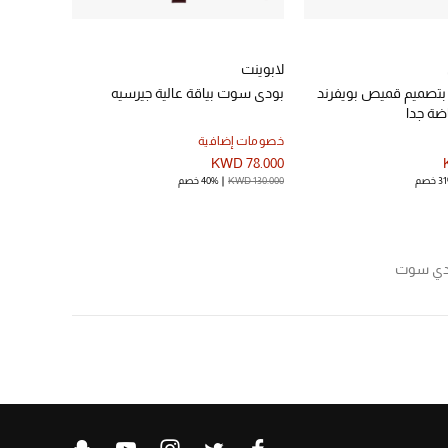
لابوينت
تصميم قميص بويفرند
بودي سوت بياقة عالية جيرسيه
ة جدا
خصومات إضافية
KWD 78.000
 خصم
KWD 130.000
40% خصم
دي سوت