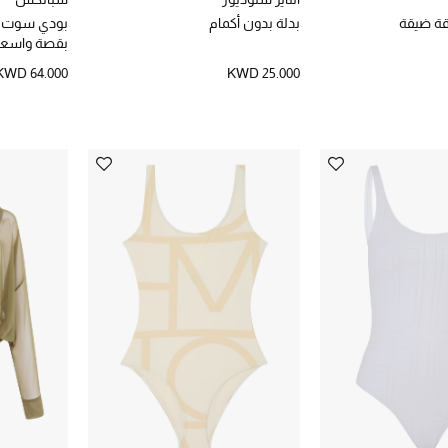
قة ضيقة
بدلة بدون أكمام
بودي سوت س
بقصة واسع
وظهر منخ
KWD 64.000
KWD 25.000