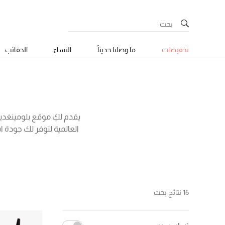
تخفيضات
ما وصلنا حديثاً
النساء
الحقائب
يقدم لكِ موقع بلومينغدي
العالمية لتوفر لك جودة 
المريحة مثل القماش المط
قماش، أو بودي سوت فخم يل
16 نتائج بحث