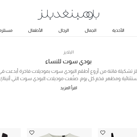
الأحذية
الجمال
الرجال
الأطفال
مستلزما
البلايز
بودي سوت للنساء
لز تشكيلة فاتنة من أروع أطقم البودي سوت بموديلات فاخرة أبدعت في
استثنائية ومظهر فخم كل يوم. صنُعت موديلات البودي سوت التي أتينا
اطي والقطن الناعم، وسواء كنتِ تبحثين عن بودي سوت عملي لارتدائه 
اقرأ المزيد
يق بالتنانير لإطلالة مسائية رائعة، ستجدين ضمن مجموعتنا المختارة 
متنوعة. تسوقي أونلاين في الكويت الآن!