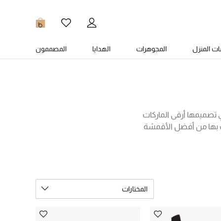
0
ت المنزل
المجوهرات
الهدايا
المصممون
 تصميمها أرقى الماركات
كِ بها من أفضل الأقمشة
مع بنطال جينز أو بنطال
موديلات كلاسيكية وعصرية
المختارات