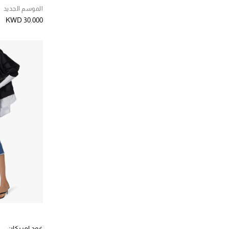
الموسم الجديد
KWD 30.000
غود امريكان