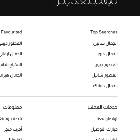
 Favourited
Top Searches
الجمال شانيل
العطور ديبت
الجمال ديور
الجمال ارماني
العطور ديور
المكياج شاني
العطور شانيل
الجمال هير
الجمال ديبتيك
خدمات العملاء
معلومات
تواصلو معنا
قصة بلومينغد
خيارات التوصيل
أقرب متجر
خيارات الدفع
تطبيقنا