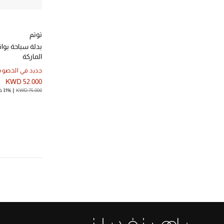
توتم
بدلة سباحة بوا
الماركة
جديد في الخصوم
KWD 52.000
KWD 75.000
31% خصم