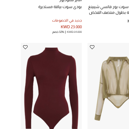
وت يور فانسي شيبينغ
بودي سوت بياقة مستديرة
ة بطول منتصف الفخض
فض
جديد في الخصومات
KWD 23.000
KWD 34.000
32% خصم