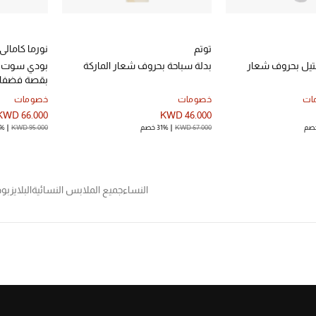
توتم
نورما كامالي
نتيل بحروف شعار
بدلة سباحة بحروف شعار الماركة
بودي سوت ب
بقصة فضفاض
ات
خصومات
خصومات
KWD 66.000
KWD 46.000
KWD 67.000
31% خصم
KWD 95.000
31%
النساء
جميع الملابس النسائية
البلايز
بو