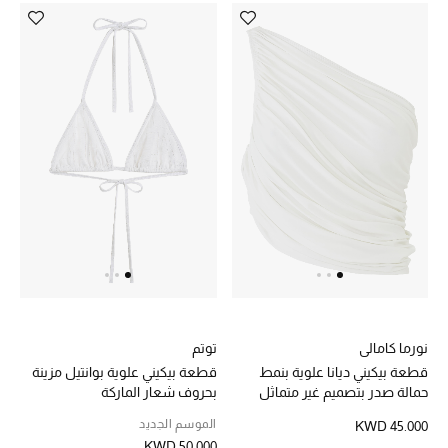
عرض جميع المنتجات
خصومات
ما وصلنا حديثاً
الموسم الجديد
ركن أناقة المنتجعات
حصريًا عبر الإنترنت
جميع إصدارتنا النسائية
تشكيلة المناسبات للنساء
نورما كامالي
توتم
قطعة بيكيني ديانا علوية بنمط
قطعة بيكيني علوية بوانتيل مزينة
الحب للمحلي
حمالة صدر بتصميم غير متماثل
بحروف شعار الماركة
الموسم الجديد
KWD 45.000
الملابس الرياضية النسائية
KWD 50.000