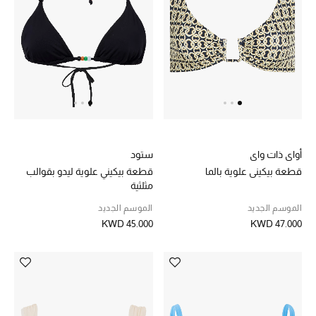
العودة إلى المدرسة
تسوقوا التشكيلة
مستلزمات المنزل
عرض جميع المنتجات
أواي ذات واي
ستود
قطعة بيكيني علوية بالما
قطعة بيكيني علوية ليدو بقوالب
الهدايا
مثلثية
الموسم الجديد
الموسم الجديد
ما وصلنا حديثا
KWD 45.000
KWD 47.000
أبرز المصممين
غرفة الطعام
الديكورات والإكسسوارات