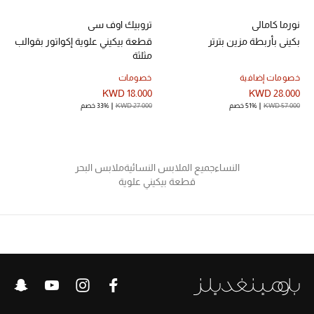
نورما كامالي
تروبيك اوف سي
بكيني بأربطة مزين بترتر
قطعة بيكيني علوية إكواتور بقوالب
مثلثة
خصومات إضافية
خصومات
KWD 18.000
KWD 28.000
KWD 57.000
51% خصم
KWD 27.000
33% خصم
النساء
جميع الملابس النسائية
ملابس البحر
قطعة بيكيني علوية