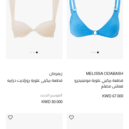
الشراشف
الحمام
الشموع والعطور المنزلية
مستلزمات المنزل
تسوقوا للمنزل
MELISSA ODABASH
زيمرمان
قطعة بيكيني علوية مونتينيجرو
قطعة بيكيني علوية روزلايت درابيه
قماش مضلع
المجوهرات
الموسم الجديد
KWD 67.000
KWD 80.000
عرض كل التنزيلات
أبرز المصممين