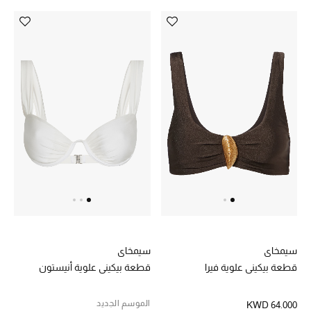
هدايا حسب السعر
هدايا للجميع
تسوقوا الهدايا
المصممون
المصممون أ-ي
مصممون جدد
حصريات
سيمخاي
سيمخاي
قطعة بيكيني علوية فيرا
قطعة بيكيني علوية أنيستون
الأزياء
الجمال
الموسم الجديد
KWD 64.000