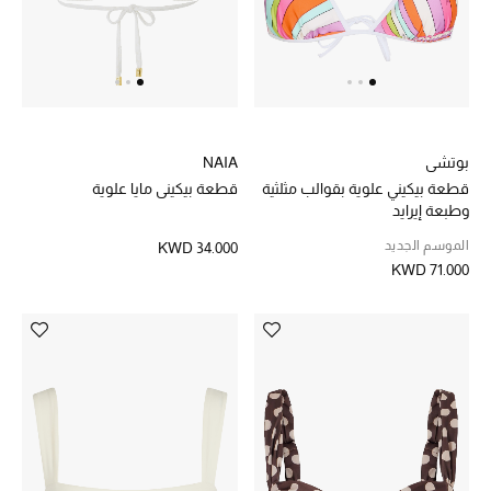
العناية الشخصية بالرجال
صُممت للرجال
تسوقوا للرجال
بوتشي
NAIA
قطعة بيكيني علوية بقوالب مثلثية
قطعة بيكيني مايا علوية
وطبعة إيرايد
الأطفال
الموسم الجديد
KWD 34.000
KWD 71.000
عرض جميع المنتجات
خصومات
عودة صغاركم للمدارس
الهدايا