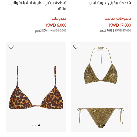
قطعة بيكيني علوية ليدو
قطعة بيكيني علوية ايشيا بقوالب
مثلثة
خصومات إضافية
خصومات
KWD 6.000
KWD 17.000
KWD 57.000
70% خصم
KWD 30.000
80% خصم