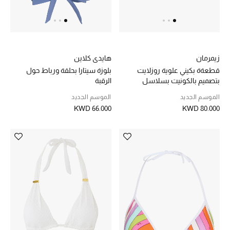
الموسم الجديد
ما وصلنا حديثاً
ركن أناقة المنتجعات
زيمرمان
هايدي كلاين
قطعةة بكيني علوية روزلايت
بلوزة سيتارا بحلقة ورباط حول
حصريًا عبر الإنترنت
بتصميم بالكونيت بسلاسل
الرقبة
الموسم الجديد
الموسم الجديد
دليل مستلزمات الرجال
KWD 66.000
KWD 80.000
أبرز المصممين
جميع الملابس الرجالية
الأحذية الرجالية
جميع الإكسسورات الرجالية
حقائب رجالية