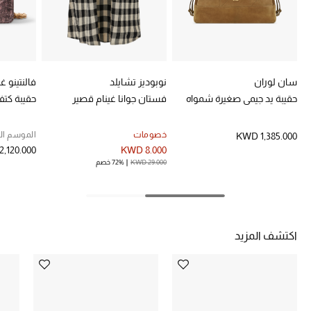
خصومات
ما وصلنا حديثاً
سان لوران
نوبوديز تشايلد
فالنتينو غ
الموسم الجديد
حقيبة يد جيمي صغيرة شمواه
فستان جوانا غينام قصير
حقيبة كت
ركن أناقة المنتجعات
خصومات
الموسم ال
KWD 1,385.000
,120.000
KWD 8.000
حصريًا عبر الإنترنت
KWD 29.000
72% خصم
جميع إصدارتنا النسائية
تشكيلة المناسبات للنساء
اكتشف المزيد
الحب للمحلي
الملابس الرياضية النسائية