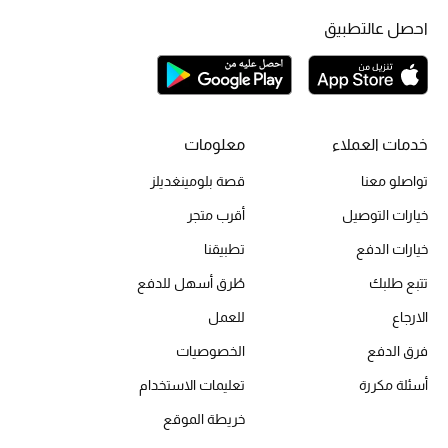
أحذية مختارة
احصل عالتطبيق
تسوقوا الأحذية
الجمال
خدمات العملاء
معلومات
خصومات
تواصلو معنا
قصة بلومينغديلز
خيارات التوصيل
أقرب متجر
جميع مستحضرات الجمال
خيارات الدفع
تطبيقنا
الجديد في عالم الجمال
تتبع طلبك
طُرق أسهل للدفع
الارجاع
للعمل
الأكثر مبيعاً
فرق الدفع
الخصوصيات
العطور
أسئلة مكررة
تعليمات الاستخدام
مكتشف العطور
خريطة الموقع