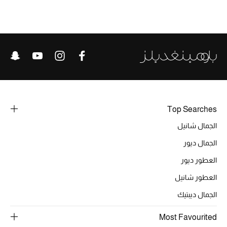
الحقائب
الموسم الجديد
الحقائب النسائية
Top Searches
دليل ملتزمات الحقائب
الجمال شانيل
حقائب رجالية
الجمال ديور
العطور ديور
حقائب الأطفال
العطور شانيل
أبرز المصممين
الجمال ديبتيك
Most Favourited