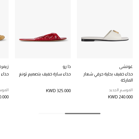
تشكيلة الأعراس
حقائب وأحذية متطابقة
هدايا للنساء
ركن الفخامة
جميع الملابس النسائية
غوتشي
ذا رو
زيمرم
حذاء خفيف بحلية حرفي شعار
حذاء سارة خفيف بتصميم ثونغ
حذاء 
جميع الأحذية النسائية
الماركة
الموسم الجديد
الموس
KWD 325.000
جميع الحقائب النسائية
.000
KWD 240.000
جميع الإكسسورات النسائية
موضة نسائية
تسوقوا للنساء