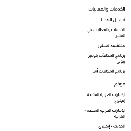
المكياج
الخدمات والفعاليات
العناية بالبشرة
تسجيل الهدايا
الخدمات والفعاليات في
مستحضرات العناية
المتجر
مكتشف العطور
مستحضرات الاستحمام والعناية بالجسم
برنامج المكافآت بلوميز
بيوتي
العناية بالشعر
برنامج المكافآت أمبر
الصحة والعافية
موقع
الجمال في بلوميز
الإمارات العربية المتحدة -
إنجليزي
هدايا
الإمارات العربية المتحدة -
العربية
دليل مستلزمات الجمال
الكويت - إنجليزي