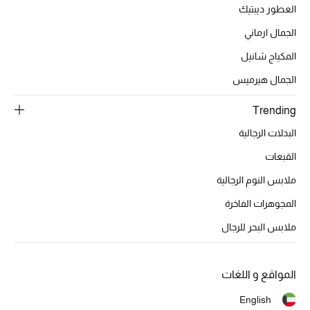
أبرز الحقائب
العطور ديبتيك
تسوقوا الحقائب
الجمال ارماني
المكياج شانيل
الأحذية
الجمال هيرميس
الموسم الجديد
Trending
البدلات الرجالية
أحذية النسائية
القبعات
تشكيلة الأحذية
ملابس النوم الرجالية
المجوهرات الفاخرة
الأحذية الرجالية
ملابس البحر للرجال
أحذية للأطفال
أبرز المصممين
المواقع و اللغات
English