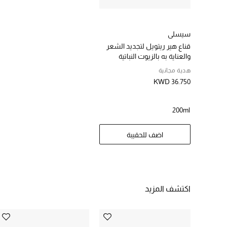
سيسلي
قناع هير ريتويل لتجديد الشعر
والعناية به بالزيوت النباتية
هدية مجانية
KWD 36.750
200ml
اضف للحقيبة
اكتشف المزيد