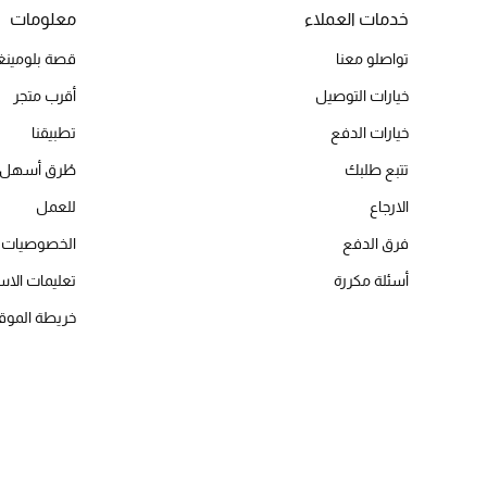
خدمات العملاء
معلومات
تواصلو معنا
قصة بلومينغد
خيارات التوصيل
أقرب متجر
خيارات الدفع
تطبيقنا
تتبع طلبك
طُرق أسهل 
الارجاع
للعمل
فرق الدفع
الخصوصيات
أسئلة مكررة
تعليمات الاس
خريطة الموق