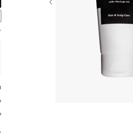
م
ا
ح
م
ع