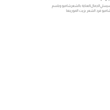
يسلي
الجمال
العناية بالشعر
شامبو وبلسم
امبو فرد الشعر بزيت المورينغا