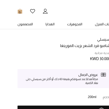
0
ت المنزل
المجوهرات
الهدايا
المصممون
يسلي
امبو فرد الشعر بزيت المورينغا
دية مجانية
KWD 30.00
عروض الجمال
مجاناً هدايا عند تسوقكم بقيمة 63 د.ك. أو أكثر من سيسلي. حتى
نفاد الكمية.
حجم:
200ml