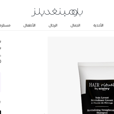
الأحذية
الجمال
الرجال
الأطفال
مستلزما
س
ش
ه
0
ب