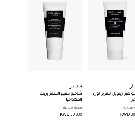
لي
سيسلي
افيدا
و هير ريتويل لتعزيز لون
شامبو تنعيم الشعر بزيت
شامبو إنفاتي 
ر
المكاداميا
للتقشير
مجانية
هدية مجانية
KWD 58.500
KWD 30.000
KWD 30