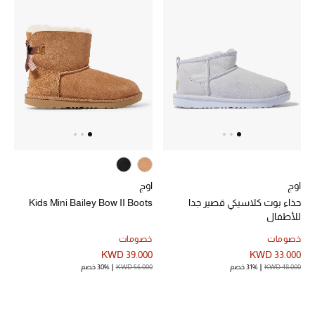
الرجال
الجمال
الأطفال
مستلزمات المنزل
المجوهرات
اوج
اوج
حذاء بوت كلاسيكي قصير جدا
Kids Mini Bailey Bow II Boots
جديد لدينا
للأطفال
نسوقوا أحدث ما وصلنا
خصومات
خصومات
KWD 39.000
KWD 33.000
KWD 48.000
31% خصم
KWD 56.000
30% خصم
النساء