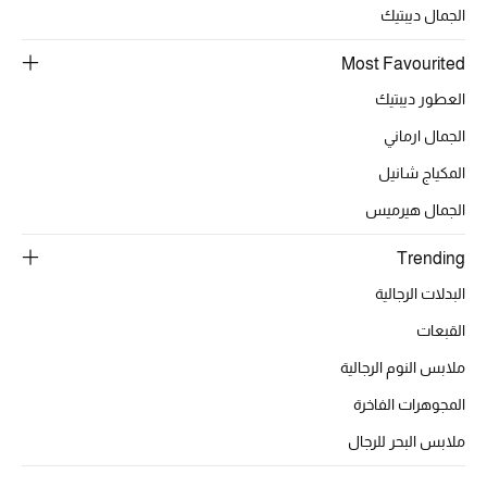
الجمال ديبتيك
تشكيلة الأعراس
Most Favourited
حقائب وأحذية متطابقة
العطور ديبتيك
الجمال ارماني
هدايا للنساء
المكياج شانيل
ركن الفخامة
الجمال هيرميس
جميع الملابس النسائية
Trending
البدلات الرجالية
جميع الأحذية النسائية
القبعات
جميع الحقائب النسائية
ملابس النوم الرجالية
جميع الإكسسورات النسائية
المجوهرات الفاخرة
ملابس البحر للرجال