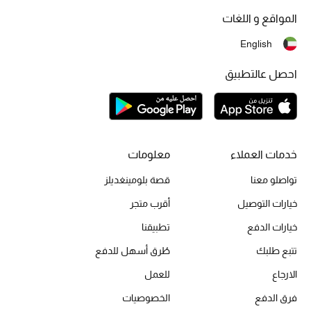
موضة نسائية
المواقع و اللغات
تسوقوا للنساء
English
الحقائب
احصل عالتطبيق
الموسم الجديد
الحقائب النسائية
خدمات العملاء
معلومات
تواصلو معنا
قصة بلومينغديلز
دليل ملتزمات الحقائب
خيارات التوصيل
أقرب متجر
حقائب رجالية
خيارات الدفع
تطبيقنا
حقائب الأطفال
تتبع طلبك
طُرق أسهل للدفع
الارجاع
للعمل
أبرز المصممين
فرق الدفع
الخصوصيات