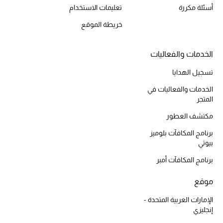
أسئلة مكررة
تعليمات الاستخدام
أبرز الحقائب
خريطة الموقع
تسوقوا الحقائب
الخدمات والفعاليات
الأحذية
تسجيل الهدايا
الخدمات والفعاليات في
المتجر
الموسم الجديد
مكتشف العطور
أحذية النسائية
برنامج المكافآت بلوميز
بيوتي
تشكيلة الأحذية
برنامج المكافآت أمبر
الأحذية الرجالية
موقع
أحذية للأطفال
الإمارات العربية المتحدة -
إنجليزي
أبرز المصممين