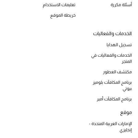
أسئلة مكررة
تعليمات الاستخدام
أبرز الحقائب
خريطة الموقع
تسوقوا الحقائب
الخدمات والفعاليات
الأحذية
تسجيل الهدايا
الخدمات والفعاليات في
المتجر
الموسم الجديد
مكتشف العطور
أحذية النسائية
برنامج المكافآت بلوميز
بيوتي
تشكيلة الأحذية
برنامج المكافآت أمبر
الأحذية الرجالية
موقع
أحذية للأطفال
الإمارات العربية المتحدة -
إنجليزي
أبرز المصممين