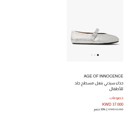
الرجال
الجمال
الأطفال
مستلزمات المنزل
المجوهرات
AGE OF INNOCENCE
حذاء سيدني بنعل مسطح جلد
جديد لدينا
للأطفال
نسوقوا أحدث ما وصلنا
خصومات
KWD 37.000
KWD 53.000
30% خصم
النساء