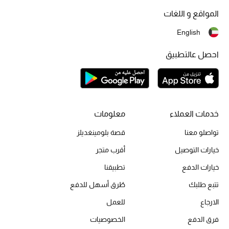
موضة نسائية
المواقع و اللغات
تسوقوا للنساء
English
الحقائب
احصل عالتطبيق
الموسم الجديد
الحقائب النسائية
خدمات العملاء
معلومات
تواصلو معنا
قصة بلومينغديلز
دليل ملتزمات الحقائب
خيارات التوصيل
أقرب متجر
حقائب رجالية
خيارات الدفع
تطبيقنا
حقائب الأطفال
تتبع طلبك
طُرق أسهل للدفع
الارجاع
للعمل
أبرز المصممين
فرق الدفع
الخصوصيات