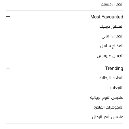
الجمال ديبتيك
تشكيلة الأعراس
Most Favourited
حقائب وأحذية متطابقة
العطور ديبتيك
الجمال ارماني
هدايا للنساء
المكياج شانيل
ركن الفخامة
الجمال هيرميس
جميع الملابس النسائية
Trending
البدلات الرجالية
جميع الأحذية النسائية
القبعات
جميع الحقائب النسائية
ملابس النوم الرجالية
جميع الإكسسورات النسائية
المجوهرات الفاخرة
ملابس البحر للرجال