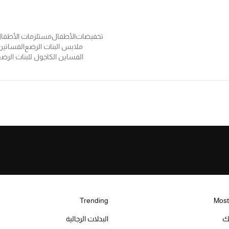
تخفيضات
الأطفال
مستلزمات الأطفال
ملابس البنات الرضع
الفساتين
الفساين الكاجول للبنات الرض
Trending
Most
يك
البدلات الرجالية