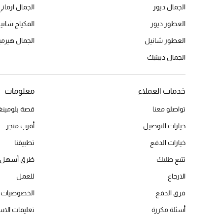
الجمال ديور
الجمال ارماني
العطور ديور
المكياج شاني
العطور شانيل
الجمال هير
الجمال ديبتيك
خدمات العملاء
معلومات
تواصلو معنا
قصة بلومينغد
خيارات التوصيل
أقرب متجر
خيارات الدفع
تطبيقنا
تتبع طلبك
طُرق أسهل 
الارجاع
للعمل
فرق الدفع
الخصوصيات
أسئلة مكررة
تعليمات الاس