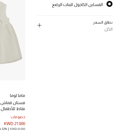
الفساين الكاجول للبنات الرضع
المختارة النوع المحدد
نطاق السعر
الكل
إلغاء تحديد الكل
د.ك. 0 - 50
(1)
الترتيب حسب نطاق السعر: د.ك. 0 - 50
ماما لوما
فستان قماش 
نقاط للأطفال
خصومات
KWD 21.000
KWD 31.000
32% خصم