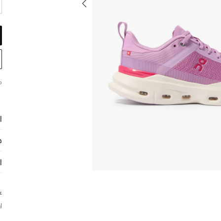
م
ا
ح
ا
ع
ا