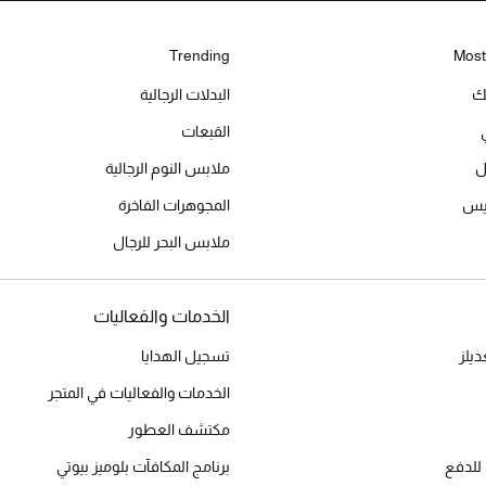
Trending
Most
يك
البدلات الرجالية
القبعات
ل
ملابس النوم الرجالية
ميس
المجوهرات الفاخرة
ملابس البحر للرجال
الخدمات والفعاليات
يلز
تسجيل الهدايا
الخدمات والفعاليات في المتجر
مكتشف العطور
للدفع
برنامج المكافآت بلوميز بيوتي