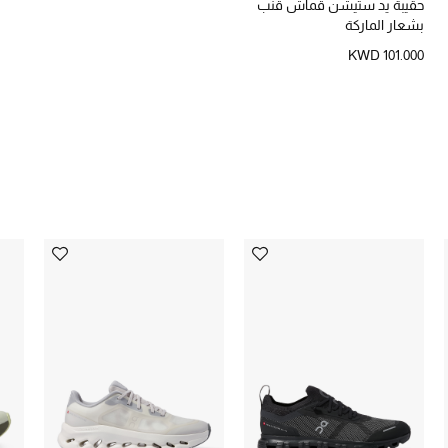
حقيبة يد ستيشن قماش قنب
بشعار الماركة
KWD 101.000