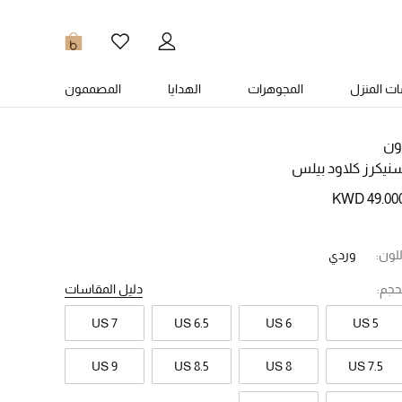
0
ت المنزل
المجوهرات
الهدايا
المصممون
ون
نيكرز كلاود بيلس
KWD 49.00
للون:
وردي
حجم:
دليل المقاسات
US 7
US 6.5
US 6
US 5
US 9
US 8.5
US 8
US 7.5