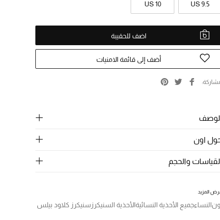
US 10
US 9.5
اضف للحقيبة
أضف إلى قائمة الامنيات
شاركة
لوصف
ول اون
لقياسات والحجم
رض المزيد
ون
النساء
جميع الأحذية النسائية
الأحذية السنيكرز
سنيكرز كلاود بيلس