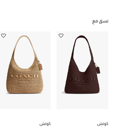
نسق مع
كوتش
كوتش