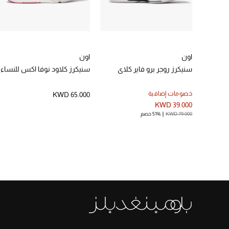
اون
اون
سنيكرز روجر برو فاير كلاي
سنيكرز كلاود نوفا اكس للنساء
خصومات إضافية
KWD 65.000
KWD 39.000
KWD 79.000
51% خصم