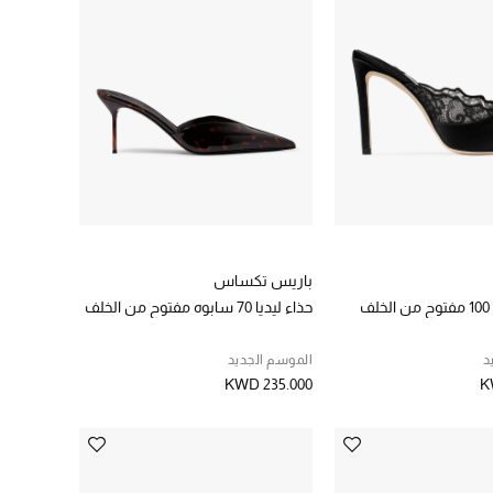
باريس تكساس
ف
حذاء ليديا 70 سابوه مفتوح من الخلف
د
الموسم الجديد
KWD 235.000
K