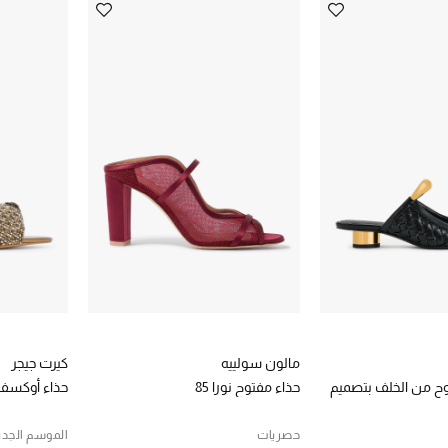
مالون سولييه
كيرت جيجر
توح من الخلف بتصميم
حذاء مفتوح نورا 85
حذاء أوكسفورد 75 مفتوح م
حصريات
الموسم الجدي