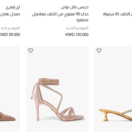
دريس فان نوتن
اي.إيمري
 65 شمواه
حذاء 90 مفتوح من الخلف بتفاصيل
صندل هاردي
مضفرة
الموسم الجديد
الموسم الجدي
KWD 89.000
KWD 310.000