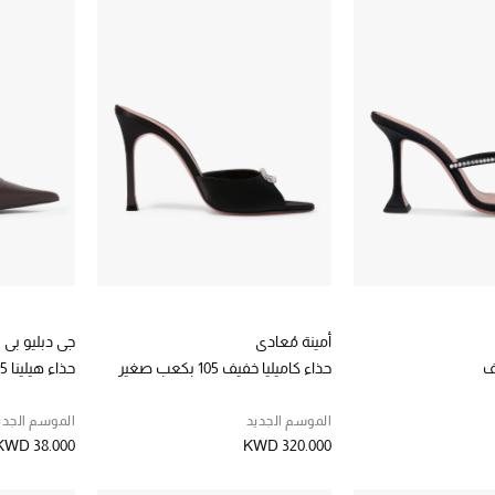
أمينة مُعادي
جي دبليو بي
ف
حذاء كاميليا خفيف 105 بكعب صغير
حذاء هيلينا 25 مفتوح من الخلف بحلية
الموسم الجديد
الموسم الجدي
KWD 38.000
KWD 320.000