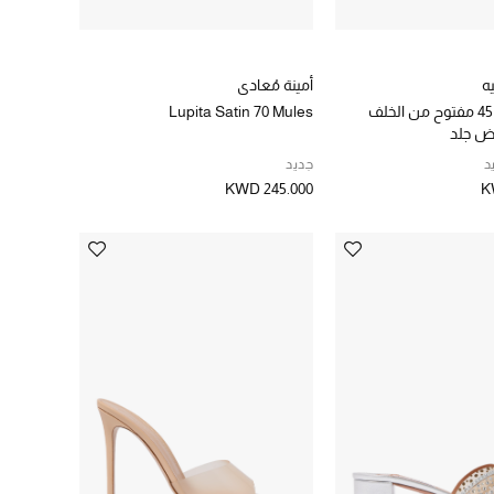
ه
أمينة مُعادي
حذاء مورين 45 مفتوح من الخلف
Lupita Satin 70 Mules
ض جلد
د
جديد
KWD 245.000
K