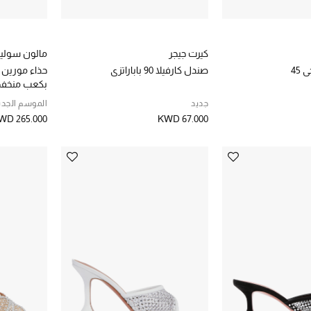
كيرت جيجر
مالون سوليي
45
صندل كارفيلا 90 باباراتزي
بكعب منخف
جديد
الموسم الجدي
WD 265.000
KWD 67.000