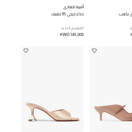
أمينة مُعادي
 بكعب
حذاء جيجي 95 خفيف
د
الموسم الجديد
KWD 345.000