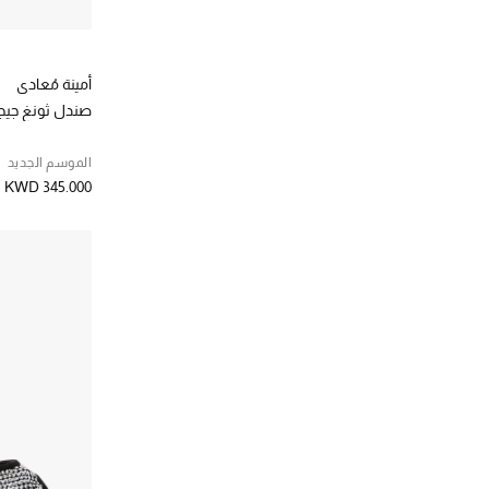
أمينة مُعادي
صندل ثونغ جيجي 
الموسم الجديد
KWD 345.000