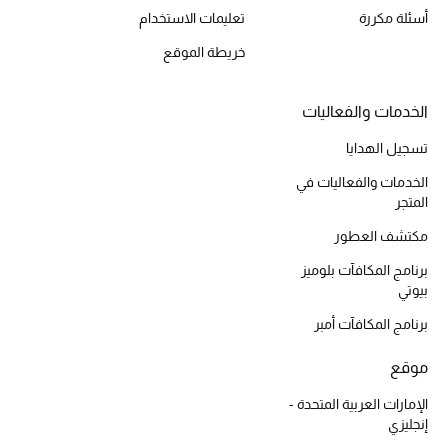
أسئلة مكررة
تعليمات الاستخدام
خريطة الموقع
أحذية مختارة
تسوقوا الأحذية
الخدمات والفعاليات
تسجيل الهدايا
الجمال
الخدمات والفعاليات في
المتجر
مكتشف العطور
خصومات
برنامج المكافآت بلوميز
جميع مستحضرات الجمال
بيوتي
برنامج المكافآت أمبر
الجديد في عالم الجمال
موقع
الأكثر مبيعاً
الإمارات العربية المتحدة -
إنجليزي
العطور