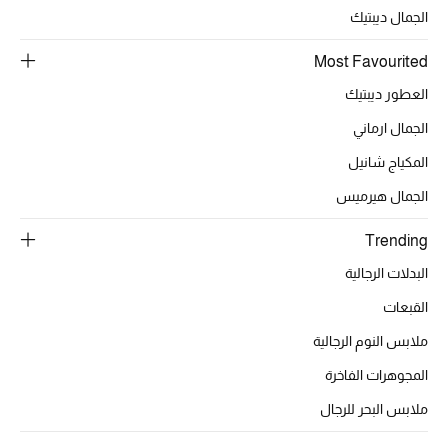
موضة نسائية
الجمال ديبتيك
تسوقوا للنساء
Most Favourited
العطور ديبتيك
الحقائب
الجمال ارماني
المكياج شانيل
الموسم الجديد
الجمال هيرميس
الحقائب النسائية
Trending
دليل ملتزمات الحقائب
البدلات الرجالية
القبعات
حقائب رجالية
ملابس النوم الرجالية
حقائب الأطفال
المجوهرات الفاخرة
أبرز المصممين
ملابس البحر للرجال