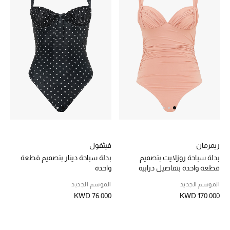
عرض جميع المنتجات
خصومات
ما وصلنا حديثاً
الموسم الجديد
ركن أناقة المنتجعات
حصريًا عبر الإنترنت
زيمرمان
فيثفول
جميع إصدارتنا النسائية
بدلة سباحة روزلايت بتصميم
بدلة سباحة دينار بتصميم قطعة
قطعة واحدة بتفاصيل درابيه
واحدة
تشكيلة المناسبات للنساء
الموسم الجديد
الموسم الجديد
KWD 76.000
KWD 170.000
الحب للمحلي
الملابس الرياضية النسائية