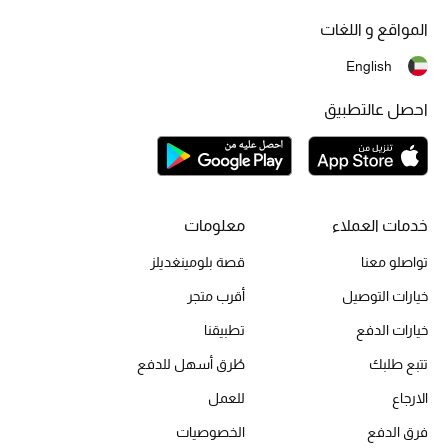
المواقع و اللغات
أبرز الحقائب
تسوقوا الحقائب
English
احصل عالتطبيق
الأحذية
الموسم الجديد
خدمات العملاء
معلومات
أحذية النسائية
تواصلو معنا
قصة بلومينغديلز
خيارات التوصيل
أقرب متجر
تشكيلة الأحذية
خيارات الدفع
تطبيقنا
الأحذية الرجالية
تتبع طلبك
طُرق أسهل للدفع
أحذية للأطفال
الارجاع
للعمل
فرق الدفع
الخصوصيات
أبرز المصممين