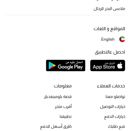
ملابس البحر للرجال
أبرز الحقائب
تسوقوا الحقائب
المواقع و اللغات
English
الأحذية
احصل عالتطبيق
الموسم الجديد
أحذية النسائية
خدمات العملاء
معلومات
تشكيلة الأحذية
تواصلو معنا
قصة بلومينغديلز
الأحذية الرجالية
خيارات التوصيل
أقرب متجر
أحذية للأطفال
خيارات الدفع
تطبيقنا
تتبع طلبك
طُرق أسهل للدفع
أبرز المصممين