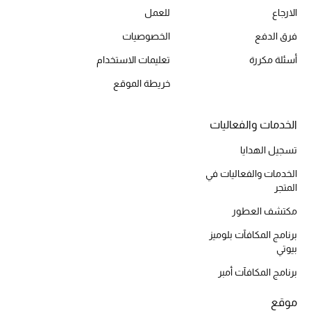
الارجاع
للعمل
فرق الدفع
الخصوصيات
أحذية مختارة
أسئلة مكررة
تعليمات الاستخدام
تسوقوا الأحذية
خريطة الموقع
الجمال
الخدمات والفعاليات
تسجيل الهدايا
خصومات
الخدمات والفعاليات في
المتجر
جميع مستحضرات الجمال
مكتشف العطور
الجديد في عالم الجمال
برنامج المكافآت بلوميز
بيوتي
الأكثر مبيعاً
برنامج المكافآت أمبر
العطور
موقع