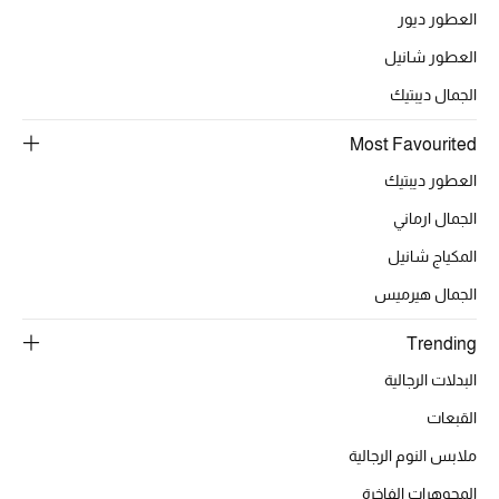
موضة نسائية
العطور ديور
تسوقوا للنساء
العطور شانيل
الجمال ديبتيك
الحقائب
Most Favourited
العطور ديبتيك
الموسم الجديد
الجمال ارماني
الحقائب النسائية
المكياج شانيل
دليل ملتزمات الحقائب
الجمال هيرميس
Trending
حقائب رجالية
البدلات الرجالية
حقائب الأطفال
القبعات
أبرز المصممين
ملابس النوم الرجالية
المجوهرات الفاخرة