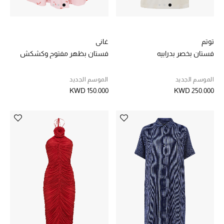
العناية الشخصية بالرجال
توتم
غاني
فستان بخصر بدرابيه
فستان بظهر مفتوح وكشكش
صُممت للرجال
تسوقوا للرجال
الموسم الجديد
الموسم الجديد
KWD 150.000
KWD 250.000
الأطفال
عرض جميع المنتجات
خصومات
عودة صغاركم للمدارس
الهدايا