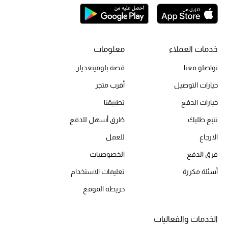
تسوقوا جميع الهدايا
بطاقة الهدايا الإلكترونية
خدمات العملاء
معلومات
هدايا حسب المرسل إليه
تواصلو معنا
قصة بلومينغديلز
هدايا حسب المناسبة
خيارات التوصيل
أقرب متجر
خيارات الدفع
تطبيقنا
هدايا حسب الفئة
تتبع طلبك
طُرق أسهل للدفع
النساء
الارجاع
للعمل
فرق الدفع
الخصوصيات
الرجال
أسئلة مكررة
تعليمات الاستخدام
الأطفال
خريطة الموقع
المستلزمات المنزلية
الخدمات والفعاليات