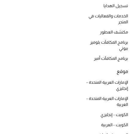
هدايا حسب السعر
تسجيل الهدايا
الخدمات والفعاليات في
المتجر
هدايا للجميع
مكتشف العطور
تسوقوا الهدايا
برنامج المكافآت بلوميز
بيوتي
المصممون
برنامج المكافآت أمبر
موقع
المصممون أ-ي
الإمارات العربية المتحدة -
مصممون جدد
إنجليزي
الإمارات العربية المتحدة -
حصريات
العربية
الكويت - إنجليزي
الأزياء
الكويت - العربية
الجمال