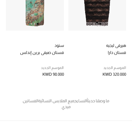
العودة إلى المدرسة
تسوقوا التشكيلة
مستلزمات المنزل
هيرفي ليجيه
ستود
فستان دارا
فستان صيفي برين إندلس
عرض جميع المنتجات
الموسم الجديد
الموسم الجديد
الهدايا
KWD 98.000
KWD 320.000
ما وصلنا حديثا
ما وصلنا حديثاً
النساء
جميع الملابس النسائية
الفساتين
أبرز المصممين
ميدي
غرفة الطعام
الديكورات والإكسسوارات