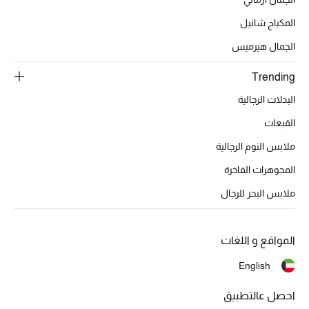
مجوهرات فاخرة للنساء
المكياج شانيل
الجمال هيرميس
مجوهرات عصرية للنساء
Trending
إكسسوارات للرجال
البدلات الرجالية
مجوهرات فاخرة للأطفال
القبعات
ملابس النوم الرجالية
ساعات
المجوهرات الفاخرة
ملابس البحر للرجال
هدايا مُعبرة
تسوقوا المجوهرات
المواقع و اللغات
English
الهدايا
احصل عالتطبيق