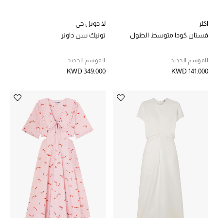
الموسم الجديد
اكلر
لا دوبل جي
ما وصلنا حديثاً
فستان كودا متوسط الطول
تونيك سن داونر
ركن أناقة المنتجعات
الموسم الجديد
الموسم الجديد
حصريًا عبر الإنترنت
KWD 349.000
KWD 141.000
دليل مستلزمات الرجال
أبرز المصممين
جميع الملابس الرجالية
الأحذية الرجالية
جميع الإكسسورات الرجالية
حقائب رجالية