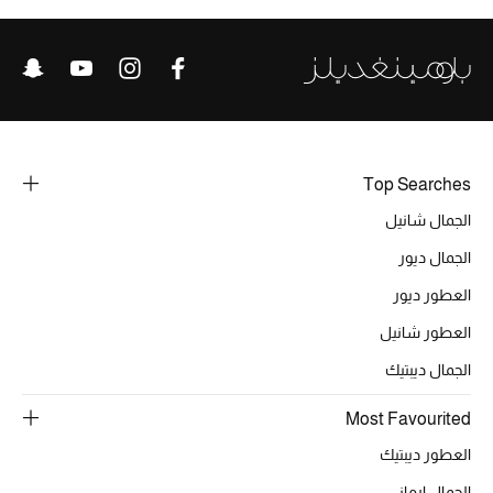
الشراشف
الحمام
الشموع والعطور المنزلية
Top Searches
الجمال شانيل
مستلزمات المنزل
الجمال ديور
تسوقوا للمنزل
العطور ديور
العطور شانيل
المجوهرات
الجمال ديبتيك
Most Favourited
عرض كل التنزيلات
العطور ديبتيك
أبرز المصممين
الجمال ارماني