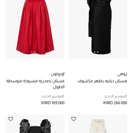
الرجال
الجمال
الأطفال
مستلزمات المنزل
المجوهرات
روهي
اوروتون
فستان درابيه بظهر مكشوف
فستان بصدرية منسوجة متوسطة
الطول
جديد لدينا
نسوقوا أحدث ما وصلنا
الموسم الجديد
الموسم الجديد
KWD 169.000
KWD 266.000
النساء