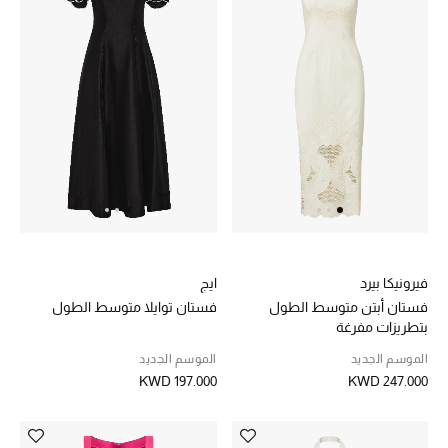
عرض جميع المنتجات
خصومات
ما وصلنا حديثاً
الموسم الجديد
ركن أناقة المنتجعات
حصريًا عبر الإنترنت
فيرونيكا بيرد
ايج
جميع إصدارتنا النسائية
فستان أبتن متوسط الطول
فستان توايلا متوسط الطول
بتطريزات مفرغة
تشكيلة المناسبات للنساء
الموسم الجديد
الموسم الجديد
KWD 197.000
KWD 247.000
الحب للمحلي
الملابس الرياضية النسائية