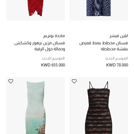
الموسم الجديد
ما وصل حديثاً
ركن أناقة المنتجعات
ايلين فيشر
ماجدة بوتريم
فستان مخطط بنمط قميص
فستان مزين بزهور وكشكش
بنقشة مخططة
وحمالة حول الرقبة
هدايا للأطفال
الموسم الجديد
الموسم الجديد
تشكيلة مستلزمات الأطفال
KWD 655.000
KWD 78.000
مستلزمات الأطفال الرضع
مستلزمات البنات (2 - 14 سنة)
مستلزمات الأولاد (2 - 14 سنة)
أبرز المصممين