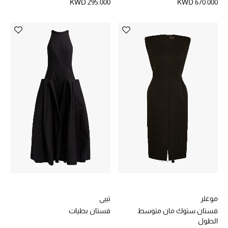
KWD 295.000
KWD 670.000
أبرز الحقائب
تسوقوا الحقائب
الأحذية
الموسم الجديد
أحذية النسائية
تشكيلة الأحذية
الأحذية الرجالية
موغلر
تيبي
أحذية للأطفال
فستان ستوك مان متوسط
فستان بطيات
الطول
أبرز المصممين