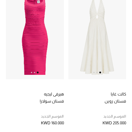
تشكيلة الأعراس
حقائب وأحذية متطابقة
هدايا للنساء
ركن الفخامة
جميع الملابس النسائية
جميع الأحذية النسائية
كالت غايا
هيرفي ليجيه
جميع الحقائب النسائية
فستان روين
فستان سولارا
جميع الإكسسورات النسائية
الموسم الجديد
الموسم الجديد
KWD 160.000
KWD 205.000