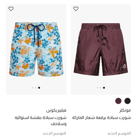
مكتشف العطور
المكياج
العناية بالبشرة
مستحضرات العناية
مستحضرات الاستحمام والعناية بالجسم
العناية بالشعر
الصحة والعافية
مونكلر
فيليبريكوين
الجمال في بلوميز
شورت سباحة برقعة شعار الماركة
شورت سباحة بنقشة استوائية
وسلاحف
هدايا
الموسم الجديد
الموسم الجديد