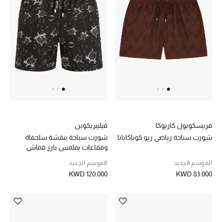
موضة نسائية
تسوقوا للنساء
الحقائب
الموسم الجديد
الحقائب النسائية
فريسكوبول كاريوكا
فيليبريكوين
دليل ملتزمات الحقائب
شورت سباحة رياضي ريو كوباكابانا
شورت سباحة بنقشة سلحفاة
وفقاعات بملمس بارز قماش
حقائب رجالية
مسامي خفيف
الموسم الجديد
الموسم الجديد
KWD 120.000
KWD 83.000
حقائب الأطفال
أبرز المصممين