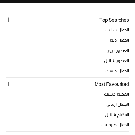
الشراشف
Top Searches
الحمام
الجمال شانيل
الجمال ديور
الشموع والعطور المنزلية
العطور ديور
العطور شانيل
مستلزمات المنزل
الجمال ديبتيك
تسوقوا للمنزل
Most Favourited
العطور ديبتيك
المجوهرات
الجمال ارماني
المكياج شانيل
عرض كل التنزيلات
الجمال هيرميس
أبرز المصممين