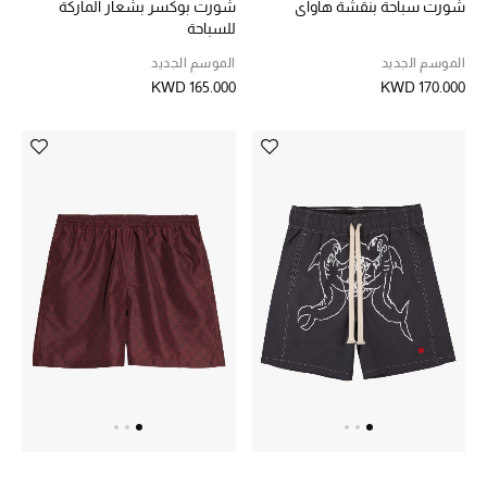
شورت سباحة بنقشة هاواي
شورت بوكسر بشعار الماركة
للسباحة
العناية الشخصية بالرجال
الموسم الجديد
الموسم الجديد
KWD 165.000
KWD 170.000
صُممت للرجال
تسوقوا للرجال
الأطفال
عرض جميع المنتجات
خصومات
عودة صغاركم للمدارس
الهدايا