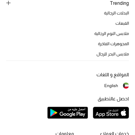
Trending
مجوهرات فاخرة للنساء
البدلات الرجالية
مجوهرات عصرية للنساء
القبعات
ملابس النوم الرجالية
إكسسوارات للرجال
المجوهرات الفاخرة
مجوهرات فاخرة للأطفال
ملابس البحر للرجال
ساعات
المواقع و اللغات
English
هدايا مُعبرة
احصل عالتطبيق
تسوقوا المجوهرات
الهدايا
خدمات العملاء
معلومات