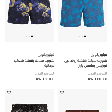
تشكيلة الأعراس
حقائب وأحذية متطابقة
هدايا للنساء
ركن الفخامة
فيليبريكوين
فيليبريكوين
جميع الملابس النسائية
شورت سباحة بنقشة روند ديي
شورت سباحة بنقشة شعاب
تورتيس بملمس بارز
مرجانية
جميع الأحذية النسائية
الموسم الجديد
الموسم الجديد
KWD 89.000
KWD 110.000
جميع الحقائب النسائية
جميع الإكسسورات النسائية