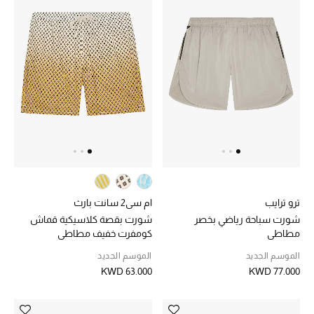
أبرز الحقائب
تسوقوا الحقائب
الأحذية
الموسم الجديد
أحذية النسائية
ترو ترايب
ام سي2 سانت بارث
تشكيلة الأحذية
شورت سباحة رياضي بخصر
شورت بقصة كلاسيكية قماش
مطاطي
كومفرت خفيف مطاطي
الأحذية الرجالية
الموسم الجديد
الموسم الجديد
KWD 63.000
KWD 77.000
أحذية للأطفال
أبرز المصممين