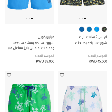
الرجال
الجمال
الأطفال
ام سي2 سانت بارث
فيليبريكوين
مستلزمات المنزل
شورت سباحة بطبعات
شورت سباحة بنقشة سلاحف
وفقاعات بملمس بارز تتفاعل مع
المجوهرات
الماء
الموسم الجديد
الموسم الجديد
KWD 89.000
KWD 45.000
جديد لدينا
نسوقوا أحدث ما وصلنا
النساء