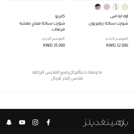
العودة إلى المدرسة
اوه ايه اس
كابريو
تسوقوا التشكيلة
شورت سباحة ريفيريون
شورت سباحة فينتج بنقشة
مربعات
الموسم الجديد
الموسم الجديد
مستلزمات المنزل
KWD 35.000
KWD 32.000
عرض جميع المنتجات
ما وصلنا حديثاً
الرجال
جميع الملابس الرجالية
الهدايا
ملابس البحر للرجال
ما وصلنا حديثا
أبرز المصممين
غرفة الطعام
الديكورات والإكسسوارات