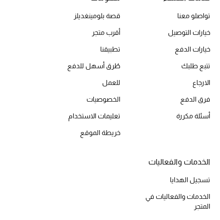
تسوقوا جميع الهدايا
تواصلو معنا
قصة بلومينغديلز
بطاقة الهدايا الإلكترونية
خيارات التوصيل
أقرب متجر
خيارات الدفع
تطبيقنا
هدايا حسب المرسل إليه
تتبع طلبك
طُرق أسهل للدفع
هدايا حسب المناسبة
الارجاع
للعمل
فرق الدفع
الخصوصيات
هدايا حسب الفئة
أسئلة مكررة
تعليمات الاستخدام
النساء
خريطة الموقع
الرجال
الخدمات والفعاليات
الأطفال
تسجيل الهدايا
الخدمات والفعاليات في
المستلزمات المنزلية
المتجر