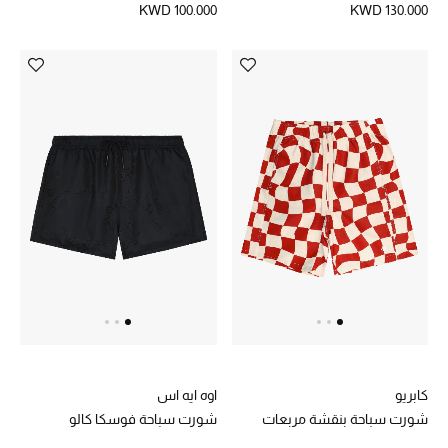
KWD 100.000
KWD 130.000
دليل مستلزمات الجمال
أبرز الماركات
ماركات جديدة للجمال
تسوقوا أحدث الماركات
الرجال
عرض جميع المنتجات
خصومات
كابريو
اوه ايه اس
الهدايا
شورت سباحة بنقشة مربعات
شورت سباحة فوسكا كالو