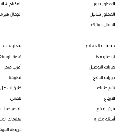
العطور ديور
المكياج شاني
العطور شانيل
الجمال هير
الجمال ديبتيك
خدمات العملاء
معلومات
تواصلو معنا
قصة بلومينغد
خيارات التوصيل
أقرب متجر
خيارات الدفع
تطبيقنا
تتبع طلبك
طُرق أسهل 
الارجاع
للعمل
فرق الدفع
الخصوصيات
أسئلة مكررة
تعليمات الاس
خريطة الموق