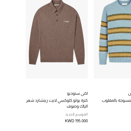
ن
اكني ستوديو
نسوجة بالمقلوب
كنزة بولو كلوكسي لايت ريتشارد شعر
الياك وصوف
الموسم الجديد
KWD 195.000