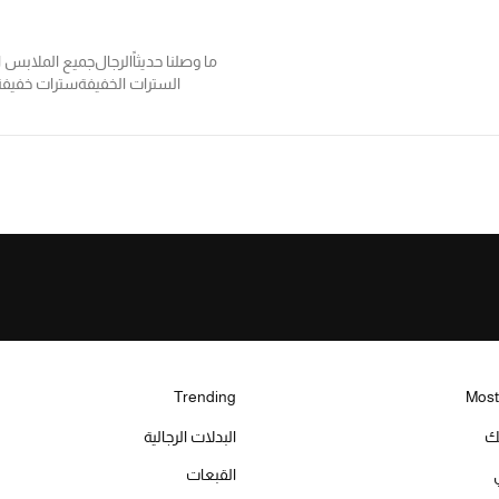
ما وصلنا حديثاً
الرجال
جميع الملابس ال
السترات الخفيفة
سترات خفيفة
Trending
Most
يك
البدلات الرجالية
القبعات