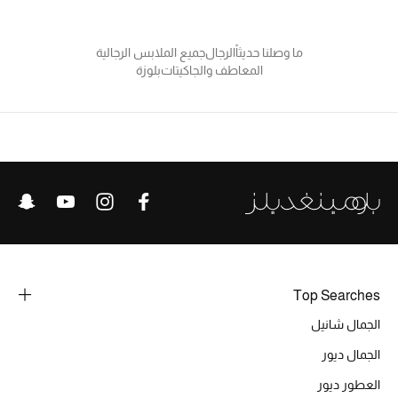
موضة نسائية
تسوقوا للنساء
ما وصلنا حديثاً
الرجال
جميع الملابس الرجالية
المعاطف والجاكيتات
بلوزة
الحقائب
الموسم الجديد
الحقائب النسائية
دليل ملتزمات الحقائب
حقائب رجالية
Top Searches
حقائب الأطفال
الجمال شانيل
الجمال ديور
أبرز المصممين
العطور ديور