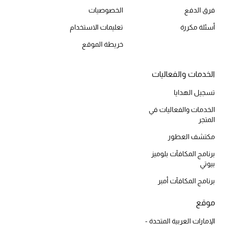
فرق الدفع
الخصوصيات
مكتشف العطور
أسئلة مكررة
تعليمات الاستخدام
المكياج
خريطة الموقع
العناية بالبشرة
الخدمات والفعاليات
مستحضرات العناية
تسجيل الهدايا
الخدمات والفعاليات في
مستحضرات الاستحمام والعناية بالجسم
المتجر
العناية بالشعر
مكتشف العطور
برنامج المكافآت بلوميز
الصحة والعافية
بيوتي
برنامج المكافآت أمبر
الجمال في بلوميز
موقع
هدايا
الإمارات العربية المتحدة -