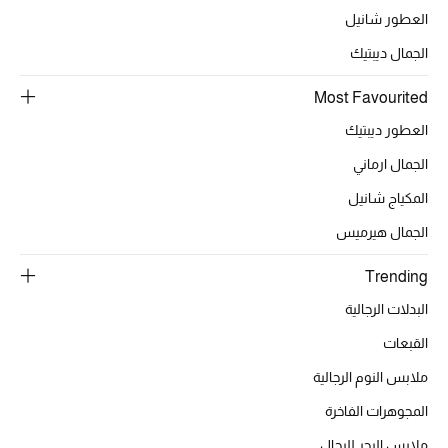
العطور شانيل
أبرز الحقائب
الجمال ديبتيك
تسوقوا الحقائب
Most Favourited
العطور ديبتيك
الأحذية
الجمال ارماني
المكياج شانيل
الموسم الجديد
الجمال هيرميس
أحذية النسائية
Trending
تشكيلة الأحذية
البدلات الرجالية
القبعات
الأحذية الرجالية
ملابس النوم الرجالية
أحذية للأطفال
المجوهرات الفاخرة
أبرز المصممين
ملابس البحر للرجال