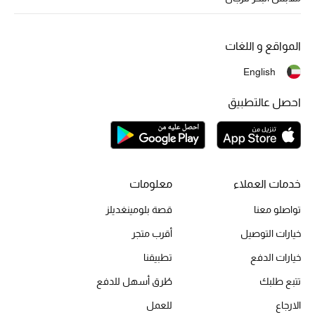
المواقع و اللغات
أحذية مختارة
تسوقوا الأحذية
English
احصل عالتطبيق
الجمال
خصومات
خدمات العملاء
معلومات
جميع مستحضرات الجمال
تواصلو معنا
قصة بلومينغديلز
خيارات التوصيل
أقرب متجر
الجديد في عالم الجمال
خيارات الدفع
تطبيقنا
الأكثر مبيعاً
تتبع طلبك
طُرق أسهل للدفع
العطور
الارجاع
للعمل