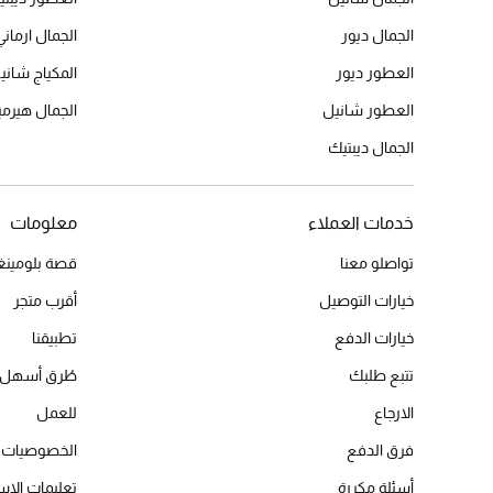
الجمال ديور
الجمال ارماني
العطور ديور
المكياج شاني
العطور شانيل
الجمال هير
الجمال ديبتيك
خدمات العملاء
معلومات
تواصلو معنا
قصة بلومينغد
خيارات التوصيل
أقرب متجر
خيارات الدفع
تطبيقنا
تتبع طلبك
طُرق أسهل 
الارجاع
للعمل
فرق الدفع
الخصوصيات
أسئلة مكررة
تعليمات الاس