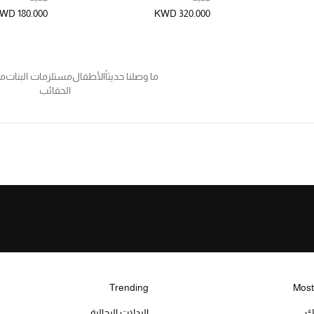
WD 180.000
KWD 320.000
ما وصلنا حديثاً
الأطفال
مستلزمات البنات
مل
الحقائب
Trending
Most
يك
البدلات الرجالية