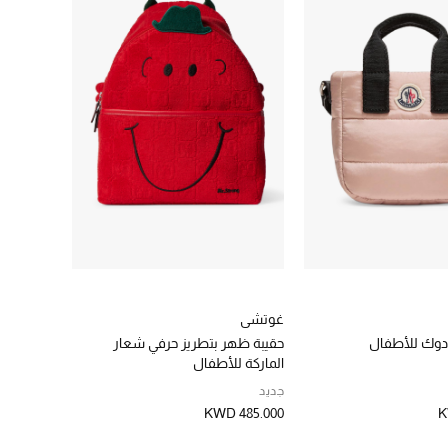
غوتشي
ادوك للأطفال
حقيبة ظهر بتطريز حرفي شعار
الماركة للأطفال
جديد
KWD 485.000
K