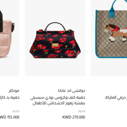
دولتشي اند غابانا
مونكلر
حرفي الماركة
حقيبة كتف وكروس بودي سيسيلي
حقيبة يد كار
بنقشة زهور الخشخاش للأطفال
جديد
جديد
WD 155.000
KWD 270.000