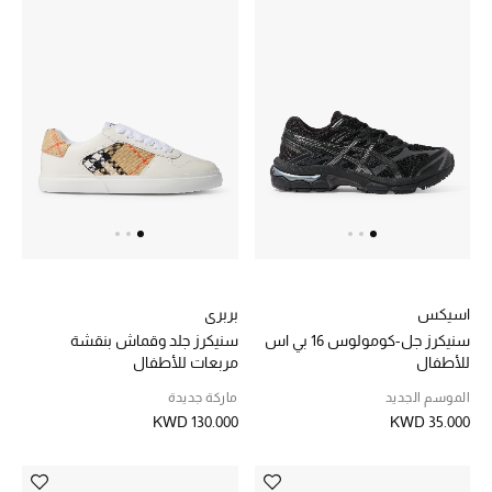
تشكيلة الأعراس
حقائب وأحذية متطابقة
هدايا للنساء
ركن الفخامة
جميع الملابس النسائية
جميع الأحذية النسائية
اسيكس
بربري
سنيكرز جل-كومولوس 16 بي اس
سنيكرز جلد وقماش بنقشة
جميع الحقائب النسائية
للأطفال
مربعات للأطفال
الموسم الجديد
ماركة جديدة
جميع الإكسسورات النسائية
KWD 130.000
KWD 35.000