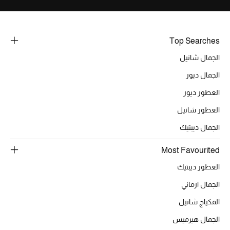
العودة إلى المدرسة
تسوقوا التشكيلة
Top Searches
الجمال شانيل
مستلزمات المنزل
الجمال ديور
العطور ديور
عرض جميع المنتجات
العطور شانيل
الجمال ديبتيك
الهدايا
Most Favourited
ما وصلنا حديثا
العطور ديبتيك
أبرز المصممين
الجمال ارماني
غرفة الطعام
المكياج شانيل
الجمال هيرميس
الديكورات والإكسسوارات