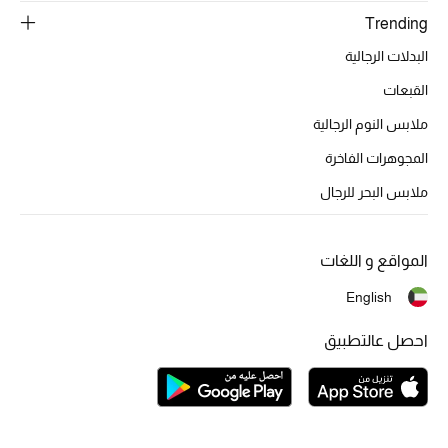
Trending
الشراشف
البدلات الرجالية
الحمام
القبعات
ملابس النوم الرجالية
الشموع والعطور المنزلية
المجوهرات الفاخرة
ملابس البحر للرجال
مستلزمات المنزل
تسوقوا للمنزل
المواقع و اللغات
English
المجوهرات
احصل عالتطبيق
عرض كل التنزيلات
أبرز المصممين