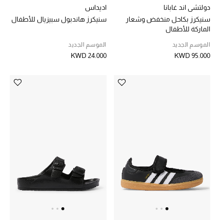
الموسم الجديد
دولتشي اند غابانا
اديداس
سنيكرز بكاحل منخفض وشعار
سنيكرز هاندبول سبيزيال للأطفال
ما وصلنا حديثاً
الماركة للأطفال
الموسم الجديد
الموسم الجديد
ركن أناقة المنتجعات
KWD 24.000
KWD 95.000
حصريًا عبر الإنترنت
دليل مستلزمات الرجال
أبرز المصممين
جميع الملابس الرجالية
الأحذية الرجالية
جميع الإكسسورات الرجالية
حقائب رجالية