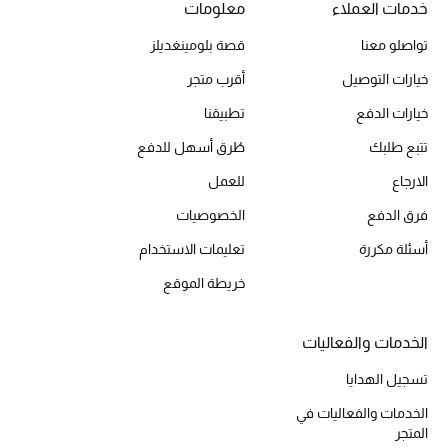
خدمات العملاء
معلومات
مجوهرات فاخرة للنساء
تواصلو معنا
قصة بلومينغديلز
مجوهرات عصرية للنساء
خيارات التوصيل
أقرب متجر
خيارات الدفع
تطبيقنا
إكسسوارات للرجال
تتبع طلبك
طُرق أسهل للدفع
مجوهرات فاخرة للأطفال
الارجاع
للعمل
فرق الدفع
الخصوصيات
ساعات
أسئلة مكررة
تعليمات الاستخدام
خريطة الموقع
هدايا مُعبرة
تسوقوا المجوهرات
الخدمات والفعاليات
تسجيل الهدايا
الهدايا
الخدمات والفعاليات في
المتجر