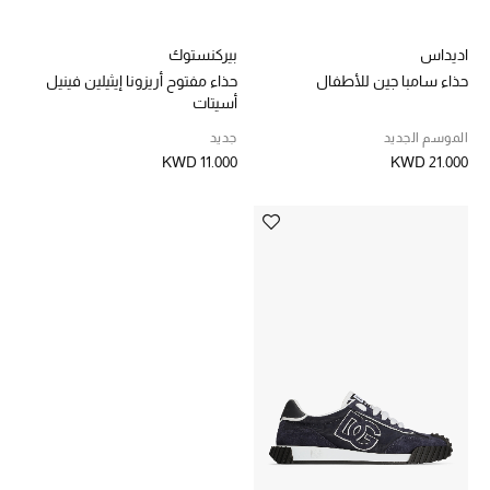
العناية الشخصية بالرجال
اديداس
بيركنستوك
حذاء سامبا جين للأطفال
حذاء مفتوح أريزونا إيثيلين فينيل
أسيتات
صُممت للرجال
الموسم الجديد
جديد
تسوقوا للرجال
KWD 11.000
KWD 21.000
الأطفال
عرض جميع المنتجات
خصومات
عودة صغاركم للمدارس
الهدايا