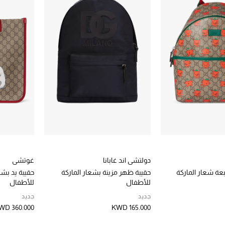
دولتشي اند غابانا
غوتشي
عة شعار الماركة
حقيبة ظهر مزينة بشعار الماركة
حقيبة يد بشع
للأطفال
للأطفال
جديد
جديد
WD 360.000
KWD 165.000