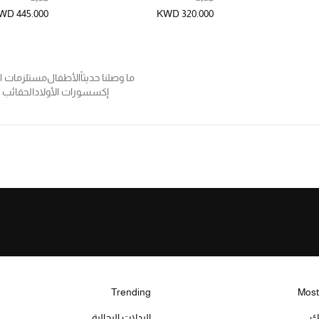
WD 445.000
KWD 320.000
ما وصلنا حديثاً
الأطفال
مستلزمات ال
إكسسورات الأولاد
الحقائب
Trending
Most
يك
البدلات الرجالية