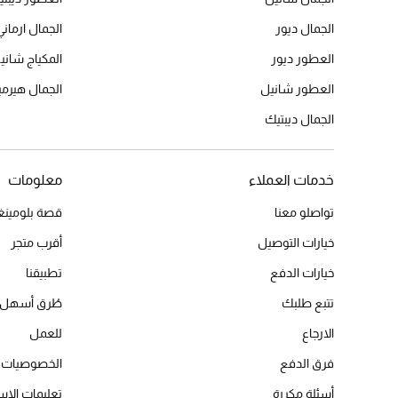
الجمال ديور
الجمال ارماني
العطور ديور
المكياج شاني
العطور شانيل
الجمال هير
الجمال ديبتيك
خدمات العملاء
معلومات
تواصلو معنا
قصة بلومينغد
خيارات التوصيل
أقرب متجر
خيارات الدفع
تطبيقنا
تتبع طلبك
طُرق أسهل 
الارجاع
للعمل
فرق الدفع
الخصوصيات
أسئلة مكررة
تعليمات الاس