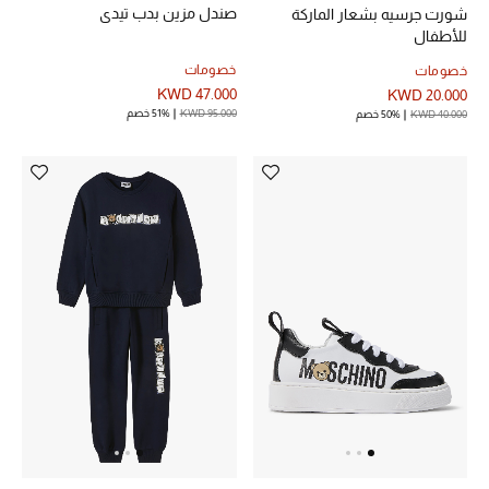
صندل مزين بدب تيدي
شورت جرسيه بشعار الماركة
للأطفال
خصومات
خصومات
أحذية مختارة
KWD 47.000
KWD 20.000
تسوقوا الأحذية
KWD 95.000
51% خصم
KWD 40.000
50% خصم
الجمال
خصومات
جميع مستحضرات الجمال
الجديد في عالم الجمال
الأكثر مبيعاً
العطور