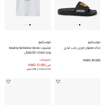
خصم حتى 70%
تسوقوا الآن
ما وصلنا حديثاً
موسكينو
موسكينو
حذاء مفتوح مزين بدب تيدي
تيشيرت بقصة فضفاضة وطبعة
ما وصلنا حديثاً
وجه ضاحك للأطفال
خصومات
KWD 49.000
الموسم الجديد
من
KWD 25.000
KWD 50.000
50% خصم
النساء
الحقائب النسائية
أحذية النسائية