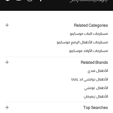
الموسم الجديد
ما وصلنا حديثاً
ركن أناقة المنتجعات
Related Categories
مستلزمات البنات موسكينو
حصريًا عبر الإنترنت
مستلزمات الأطفال الرضع موسكينو
دليل مستلزمات الرجال
مستلزمات الأولاد موسكينو
أبرز المصممين
Related Brands
الأطفال فندي
جميع الملابس الرجالية
الأطفال دولتشي اند غابانا
الأحذية الرجالية
الأطفال غوتشي
الأطفال زيمرمان
جميع الإكسسورات الرجالية
Top Searches
حقائب رجالية