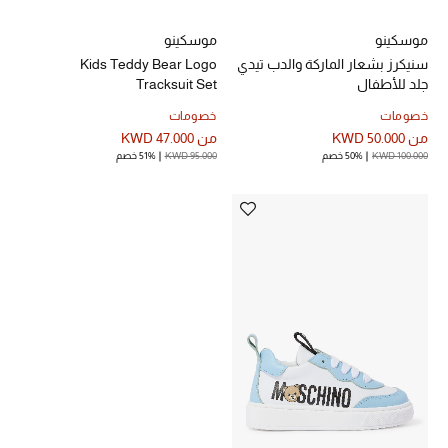
مكتشف العطور
موسكينو
موسكينو
سنيكرز بشعار الماركة والدب تيدي
Kids Teddy Bear Logo
المكياج
جلد للأطفال
Tracksuit Set
خصومات
خصومات
العناية بالبشرة
من
KWD 50.000
من
KWD 47.000
KWD 100.000
50% خصم
KWD 95.000
51% خصم
مستحضرات العناية
مستحضرات الاستحمام والعناية بالجسم
العناية بالشعر
الصحة والعافية
الجمال في بلوميز
هدايا