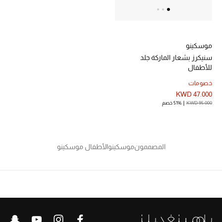
دليل مستلزمات الجمال
أبرز الماركات
موسكينو
سنيكرز بشعار الماركة جلد
للأطفال
ماركات جديدة للجمال
خصومات
تسوقوا أحدث الماركات
KWD 47.000
KWD 95.000
51% خصم
الرجال
المصممون
موسكينو
الأطفال موسكينو
عرض جميع المنتجات
خصومات
الهدايا