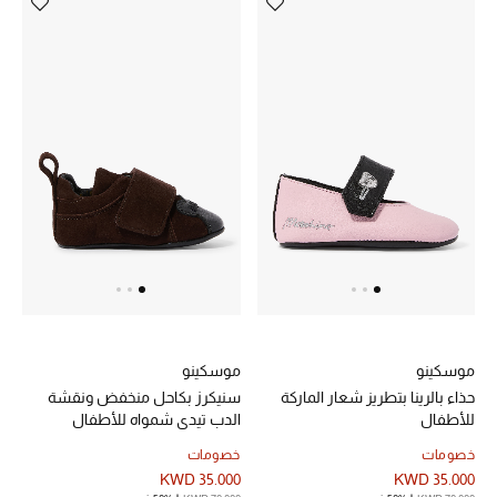
تشكيلة الأعراس
حقائب وأحذية متطابقة
هدايا للنساء
ركن الفخامة
جميع الملابس النسائية
جميع الأحذية النسائية
جميع الحقائب النسائية
موسكينو
موسكينو
حذاء بالرينا بتطريز شعار الماركة
سنيكرز بكاحل منخفض ونقشة
جميع الإكسسورات النسائية
للأطفال
الدب تيدي شمواه للأطفال
خصومات
خصومات
KWD 35.000
KWD 35.000