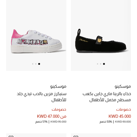
عرض جميع المنتجات
خصومات
ما وصلنا حديثاً
الموسم الجديد
ركن أناقة المنتجعات
حصريًا عبر الإنترنت
موسكينو
موسكينو
جميع إصدارتنا النسائية
حذاء بالرينا ماري جاين بكعب
سنيكرز مزين بالدب تيدي جلد
مسطح مخمل للأطفال
للأطفال
تشكيلة المناسبات للنساء
خصومات
خصومات
KWD 45.000
من
KWD 47.000
الحب للمحلي
KWD 90.000
50% خصم
KWD 95.000
51% خصم
الملابس الرياضية النسائية