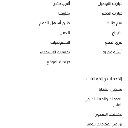
خيارات التوصيل
أقرب متجر
العودة إلى المدرسة
خيارات الدفع
تطبيقنا
تسوقوا التشكيلة
تتبع طلبك
طُرق أسهل للدفع
الارجاع
للعمل
مستلزمات المنزل
فرق الدفع
الخصوصيات
أسئلة مكررة
تعليمات الاستخدام
عرض جميع المنتجات
خريطة الموقع
الهدايا
الخدمات والفعاليات
ما وصلنا حديثا
تسجيل الهدايا
أبرز المصممين
الخدمات والفعاليات في
المتجر
غرفة الطعام
مكتشف العطور
برنامج المكافآت بلوميز
الديكورات والإكسسوارات