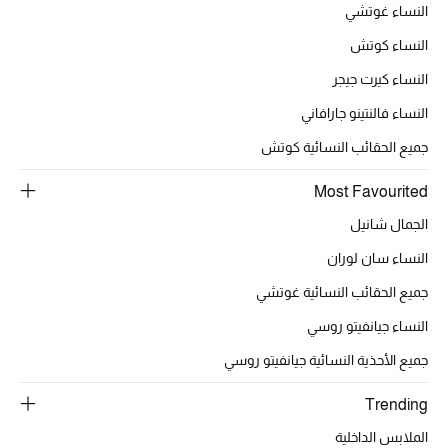
النساء غوتشي
العناية الشخصية بالرجال
النساء كوتش
النساء كيرت جيجر
النساء فالنتينو جارافاني
صُممت للرجال
تسوقوا للرجال
جميع الحقائب النسائية كوتش
Most Favourited
الأطفال
الجمال شانيل
النساء سان لوران
عرض جميع المنتجات
جميع الحقائب النسائية غوتشي
خصومات
النساء جيانفيتو روسي
جميع الأحذية النسائية جيانفيتو روسي
عودة صغاركم للمدارس
Trending
الهدايا
الملابس الداخلية