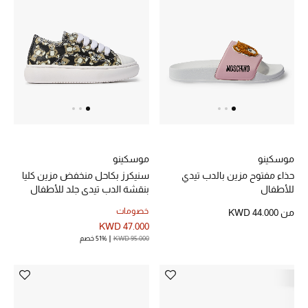
الرجال
الجمال
الأطفال
مستلزمات المنزل
المجوهرات
موسكينو
موسكينو
حذاء مفتوح مزين بالدب تيدي
سنيكرز بكاحل منخفض مزين كليا
للأطفال
بنقشة الدب تيدي جلد للأطفال
جديد لدينا
خصومات
من
KWD 44.000
نسوقوا أحدث ما وصلنا
KWD 47.000
KWD 95.000
51% خصم
النساء