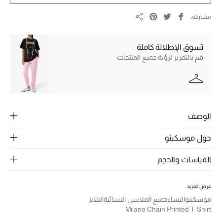
الرجال
مشاركة
مشاركة
الجمال
تسوق الإطلالة كاملة
الأطفال
قم بالتمرير لرؤية جميع المنتجات
مستلزمات المنزل
المجوهرات
الوصف
جديد لدينا
حول موسكينو
نسوقوا أحدث ما وصلنا
القياسات والحجم
النساء
عرض المزيد
موسكينو
النساء
جميع الملابس النسائية
البلايز
Milano Chain Printed T-Shirt
عرض جميع المنتجات