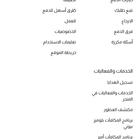
أحذية مختارة
تتبع طلبك
طُرق أسهل للدفع
تسوقوا الأحذية
الارجاع
للعمل
فرق الدفع
الخصوصيات
الجمال
أسئلة مكررة
تعليمات الاستخدام
خريطة الموقع
خصومات
جميع مستحضرات الجمال
الخدمات والفعاليات
تسجيل الهدايا
الجديد في عالم الجمال
الخدمات والفعاليات في
المتجر
الأكثر مبيعاً
مكتشف العطور
العطور
برنامج المكافآت بلوميز
بيوتي
مكتشف العطور
برنامج المكافآت أمبر