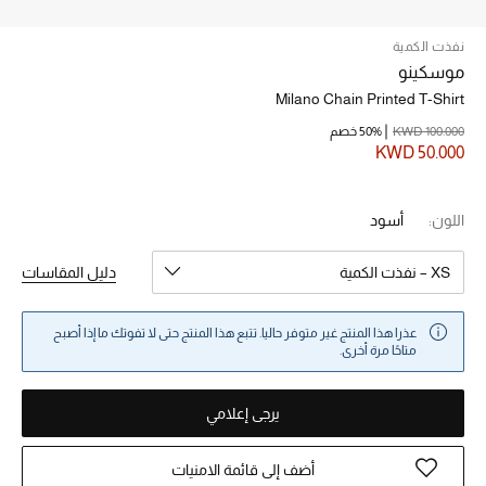
نفذت الكمية
خصم حتى 70%
موسكينو
تسوقوا الآن
Milano Chain Printed T-Shirt
KWD 100.000
50% خصم
KWD 50.000
ما وصلنا حديثاً
اللون:
أسود
ما وصلنا حديثاً
XS – نفذت الكمية
دليل المقاسات
الموسم الجديد
النساء
عذرا هذا المنتج غير متوفر حاليا. تتبع هذا المنتج حتى لا تفوتك ما إذا أصبح
متاحًا مرة أخرى.
الحقائب النسائية
يرجى إعلامي
أحذية النسائية
أضف إلى قائمة الامنيات