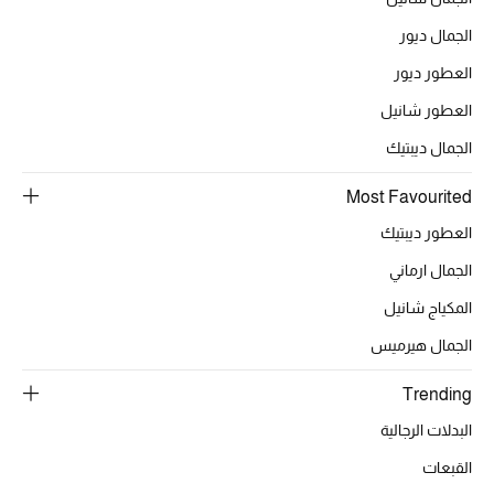
الجمال ديور
العطور ديور
الحقائب
العطور شانيل
الموسم الجديد
الجمال ديبتيك
الحقائب النسائية
Most Favourited
العطور ديبتيك
دليل ملتزمات الحقائب
الجمال ارماني
حقائب رجالية
المكياج شانيل
الجمال هيرميس
حقائب الأطفال
Trending
أبرز المصممين
البدلات الرجالية
القبعات