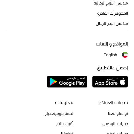
أبرز الحقائب
ملابس النوم الرجالية
تسوقوا الحقائب
المجوهرات الفاخرة
ملابس البحر للرجال
الأحذية
المواقع و اللغات
الموسم الجديد
English
أحذية النسائية
احصل عالتطبيق
تشكيلة الأحذية
الأحذية الرجالية
خدمات العملاء
معلومات
أحذية للأطفال
تواصلو معنا
قصة بلومينغديلز
أبرز المصممين
خيارات التوصيل
أقرب متجر
خيارات الدفع
تطبيقنا