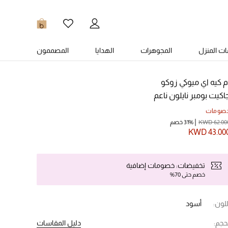
0
ت المنزل
المجوهرات
الهدايا
المصممون
م كيه اي ميوكي زوكو
اكيت بومبر نايلون ناعم
صومات
KWD 62.00
31% خصم
KWD 43.00
تخفيضات: خصومات إضافية
خصم حتى 70%
للون:
أسود
حجم:
دليل المقاسات