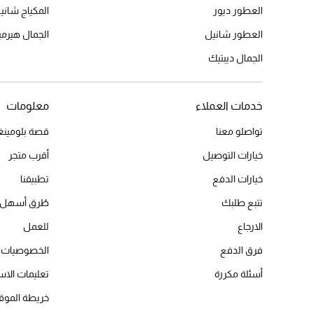
العطور ديور
المكياج شاني
العطور شانيل
الجمال هير
الجمال ديبتيك
خدمات العملاء
معلومات
تواصلو معنا
قصة بلومينغد
خيارات التوصيل
أقرب متجر
خيارات الدفع
تطبيقنا
تتبع طلبك
طُرق أسهل 
الارجاع
للعمل
فرق الدفع
الخصوصيات
أسئلة مكررة
تعليمات الاس
خريطة الموق