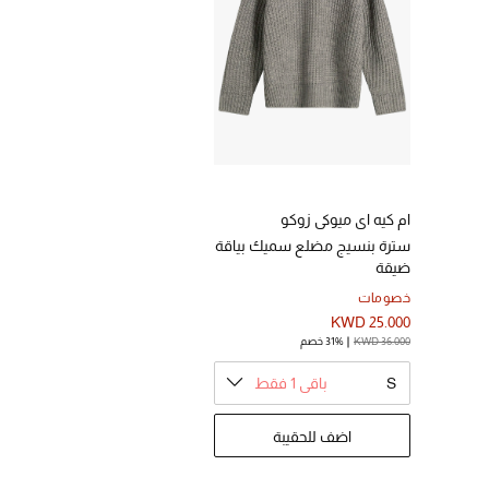
ام كيه اي ميوكي زوكو
سترة بنسيج مضلع سميك بياقة
ضيقة
خصومات
KWD 25.000
KWD 36.000
31% خصم
S
باقي 1 فقط
اضف للحقيبة