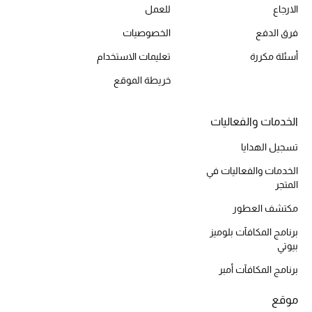
الارجاع
للعمل
المكياج
فرق الدفع
الخصوصيات
العناية بالبشرة
أسئلة مكررة
تعليمات الاستخدام
مستحضرات العناية
خريطة الموقع
مستحضرات الاستحمام والعناية بالجسم
الخدمات والفعاليات
العناية بالشعر
تسجيل الهدايا
الخدمات والفعاليات في
الصحة والعافية
المتجر
مكتشف العطور
الجمال في بلوميز
برنامج المكافآت بلوميز
هدايا
بيوتي
برنامج المكافآت أمبر
دليل مستلزمات الجمال
موقع