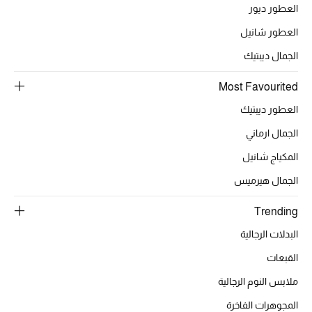
أبرز الحقائب
العطور ديور
تسوقوا الحقائب
العطور شانيل
الجمال ديبتيك
الأحذية
Most Favourited
الموسم الجديد
العطور ديبتيك
الجمال ارماني
أحذية النسائية
المكياج شانيل
تشكيلة الأحذية
الجمال هيرميس
الأحذية الرجالية
Trending
البدلات الرجالية
أحذية للأطفال
القبعات
أبرز المصممين
ملابس النوم الرجالية
المجوهرات الفاخرة