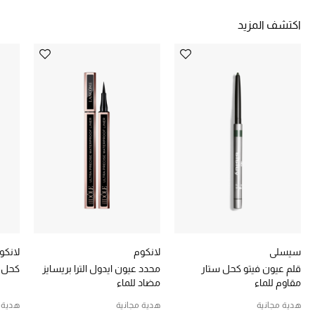
تشكيلة الأعراس
اكتشف المزيد
حقائب وأحذية متطابقة
هدايا للنساء
ركن الفخامة
جميع الملابس النسائية
جميع الأحذية النسائية
جميع الحقائب النسائية
جميع الإكسسورات النسائية
سيسلي
لانكوم
لانكو
قلم عيون فيتو كحل ستار
محدد عيون ايدول الترا بريسايز
كحل ك
مقاوم للماء
مضاد للماء
موضة نسائية
هدية مجانية
هدية مجانية
هدية 
تسوقوا للنساء