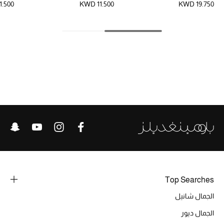
1.500
KWD 11.500
KWD 19.750
الحقائب
الموسم الجديد
الحقائب النسائية
دليل ملتزمات الحقائب
حقائب رجالية
حقائب الأطفال
Top Searches
أبرز المصممين
الجمال شانيل
الجمال ديور