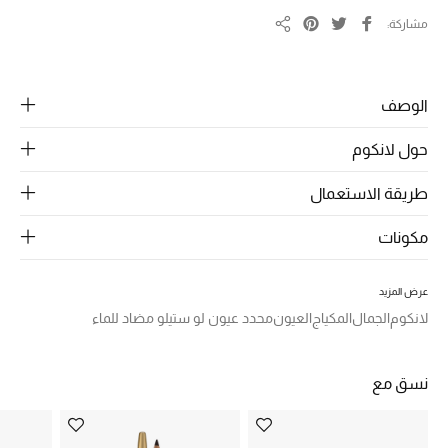
الرجال
مشاركة
مشاركة
الجمال
الأطفال
الوصف
مستلزمات المنزل
حول لانكوم
طريقة الاستعمال
المجوهرات
مكونات
جديد لدينا
عرض المزيد
نسوقوا أحدث ما وصلنا
لانكوم
الجمال
المكياج
العيون
محدد عيون لو ستيلو مضاد للماء
النساء
نسق مع
عرض جميع المنتجات