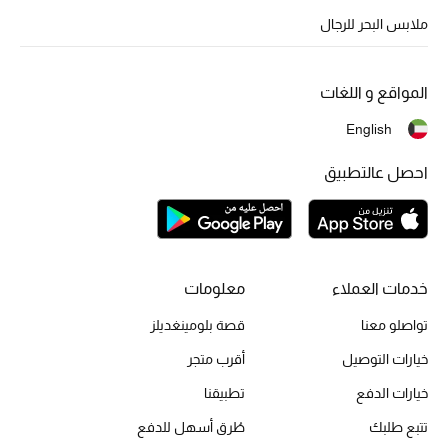
ملابس البحر للرجال
أحذية مختارة
تسوقوا الأحذية
المواقع و اللغات
الجمال
English
احصل عالتطبيق
خصومات
جميع مستحضرات الجمال
الجديد في عالم الجمال
خدمات العملاء
معلومات
الأكثر مبيعاً
تواصلو معنا
قصة بلومينغديلز
خيارات التوصيل
أقرب متجر
العطور
خيارات الدفع
تطبيقنا
مكتشف العطور
تتبع طلبك
طُرق أسهل للدفع