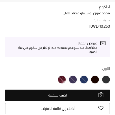
لانكوم
محدد عيون لو ستيلو مضاد للماء
خصم حتى 70%
تسوقوا الآن
هدية مجانية
KWD 10.250
ما وصلنا حديثاً
عروض الجمال
مجاناً هدايا عند تسوقكم بقيمة 45 د.ك. أو أكثر من لانكوم. حتى نفاد
الكمية.
ما وصلنا حديثاً
الموسم الجديد
اللون:
النساء
الحقائب النسائية
اضف للحقيبة
أحذية النسائية
أضف إلى قائمة الامنيات