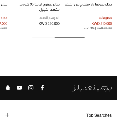
حذاء صوفيا 95 مفتوح من الخلف
حذاء مفتوح لوبيتا 95 كلوريد
حذاء ب
متعدد الفينيل
الحقائب
خصومات
الموسم الجديد
جديد 
.000
KWD 220.000
KWD 210.000
KWD 300.000
30% خصم
45.000
الموسم الجديد
الحقائب النسائية
دليل ملتزمات الحقائب
حقائب رجالية
حقائب الأطفال
أبرز المصممين
Top Searches