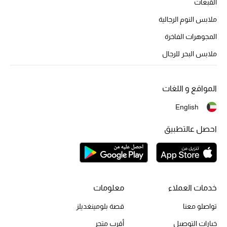
القبعات
أحذية مختارة
ملابس النوم الرجالية
تسوقوا الأحذية
المجوهرات الفاخرة
ملابس البحر للرجال
الجمال
المواقع و اللغات
خصومات
English
جميع مستحضرات الجمال
احصل عالتطبيق
الجديد في عالم الجمال
الأكثر مبيعاً
العطور
خدمات العملاء
معلومات
تواصلو معنا
قصة بلومينغديلز
مكتشف العطور
خيارات التوصيل
أقرب متجر