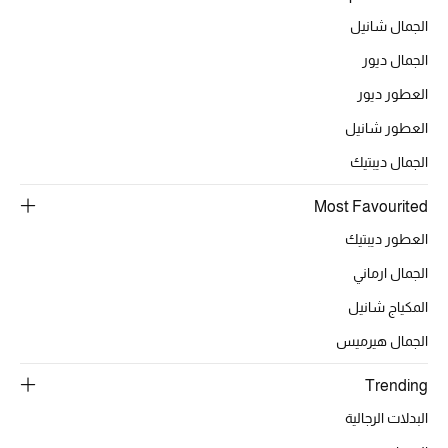
أبرز الحقائب
تسوقوا الحقائب
الجمال شانيل
الجمال ديور
الأحذية
العطور ديور
العطور شانيل
الموسم الجديد
الجمال ديبتيك
أحذية النسائية
Most Favourited
العطور ديبتيك
تشكيلة الأحذية
الجمال ارماني
الأحذية الرجالية
المكياج شانيل
الجمال هيرميس
أحذية للأطفال
Trending
أبرز المصممين
البدلات الرجالية