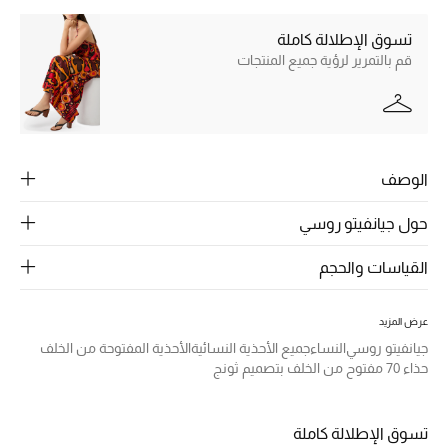
الرجال
تسوق الإطلالة كاملة
الجمال
قم بالتمرير لرؤية جميع المنتجات
الأطفال
مستلزمات المنزل
الوصف
المجوهرات
حول جيانفيتو روسي
القياسات والحجم
جديد لدينا
نسوقوا أحدث ما وصلنا
عرض المزيد
جيانفيتو روسي
النساء
جميع الأحذية النسائية
الأحذية المفتوحة من الخلف
النساء
حذاء 70 مفتوح من الخلف بتصميم ثونج
عرض جميع المنتجات
تسوق الإطلالة كاملة