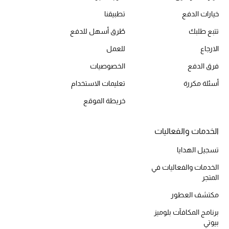
المكياج
خيارات الدفع
تطبيقنا
تتبع طلبك
طُرق أسهل للدفع
العناية بالبشرة
الارجاع
للعمل
مستحضرات العناية
فرق الدفع
الخصوصيات
مستحضرات الاستحمام والعناية بالجسم
أسئلة مكررة
تعليمات الاستخدام
خريطة الموقع
العناية بالشعر
الخدمات والفعاليات
الصحة والعافية
تسجيل الهدايا
الجمال في بلوميز
الخدمات والفعاليات في
المتجر
هدايا
مكتشف العطور
دليل مستلزمات الجمال
برنامج المكافآت بلوميز
بيوتي