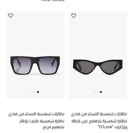
مستلزمات المنزل
توتيمي
تعكس توتيمي فن الأناقة السهلة بقطع أساسية راقية
مصممة لتدوم وتتجاوز صيحات الموسم
تسوقوا توتيمي
نظارات شمسية للنساء من فندي
نظارات شمسية للنساء من فندي
نظارة شمسية بتصميم عين قطة
نظارة شمسية باجيت بإطار
وزخارف "O'Lock"
بتصميم مربع