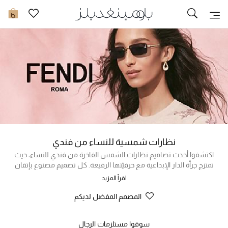
تخفيضات
0
مشاهدة الكل
جديد في الخصومات
مزيد من التخفيضات
النساء
نظارات شمسية للنساء من فندي
الرجال
اكتشفوا أحدث تصاميم نظارات الشمس الفاخرة من فندي للنساء، حيث
تمتزج جرأة الدار الإبداعية مع حرفيّتها الرفيعة. كل تصميم مصنوع بإتقان
الجمال
في إيطاليا، ويتميز بتفاصيل المونوغرام والعلامة الأيقونية للدار التي تجعلها
اقرأ المزيد
معروفة على الفور.
الأطفال
المصمم المفضل لديكم
مستلزمات المنزل
سوقوا مستلزمات الرجال