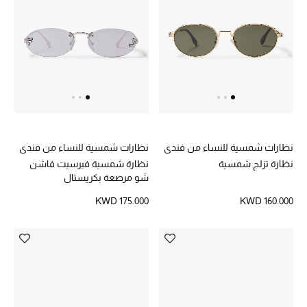
العناية الشخصية بالرجال
صُممت للرجال
تسوقوا للرجال
نظارات شمسية للنساء من فندي
نظارات شمسية للنساء من فندي
الأطفال
نظارة تزلج شمسية
نظارة شمسية فيرسيت فاشن
شو مرصعة بكريستال
عرض جميع المنتجات
KWD 175.000
KWD 160.000
خصومات
عودة صغاركم للمدارس
الهدايا