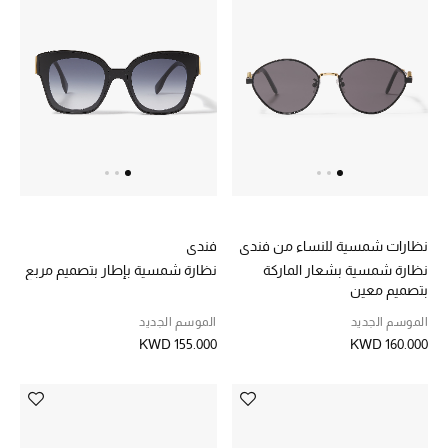
العودة إلى المدرسة
تسوقوا التشكيلة
مستلزمات المنزل
عرض جميع المنتجات
نظارات شمسية للنساء من فندي
فندي
الهدايا
نظارة شمسية بشعار الماركة
نظارة شمسية بإطار بتصميم مربع
بتصميم معين
ما وصلنا حديثا
الموسم الجديد
الموسم الجديد
KWD 155.000
KWD 160.000
أبرز المصممين
غرفة الطعام
الديكورات والإكسسوارات