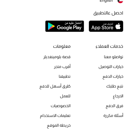
English
أحذية مختارة
احصل عالتطبيق
تسوقوا الأحذية
الجمال
خدمات العملاء
معلومات
خصومات
تواصلو معنا
قصة بلومينغديلز
جميع مستحضرات الجمال
خيارات التوصيل
أقرب متجر
خيارات الدفع
تطبيقنا
الجديد في عالم الجمال
تتبع طلبك
طُرق أسهل للدفع
الأكثر مبيعاً
الارجاع
للعمل
فرق الدفع
الخصوصيات
العطور
أسئلة مكررة
تعليمات الاستخدام
مكتشف العطور
خريطة الموقع