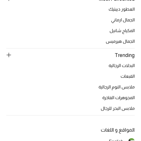
أبرز الحقائب
تسوقوا الحقائب
العطور ديبتيك
الجمال ارماني
الأحذية
المكياج شانيل
الجمال هيرميس
الموسم الجديد
Trending
أحذية النسائية
البدلات الرجالية
القبعات
تشكيلة الأحذية
ملابس النوم الرجالية
الأحذية الرجالية
المجوهرات الفاخرة
ملابس البحر للرجال
أحذية للأطفال
أبرز المصممين
المواقع و اللغات