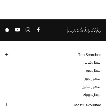
الحقائب
الموسم الجديد
الحقائب النسائية
دليل ملتزمات الحقائب
Top Searches
الجمال شانيل
حقائب رجالية
الجمال ديور
حقائب الأطفال
العطور ديور
العطور شانيل
أبرز المصممين
الجمال ديبتيك
Most Favourited