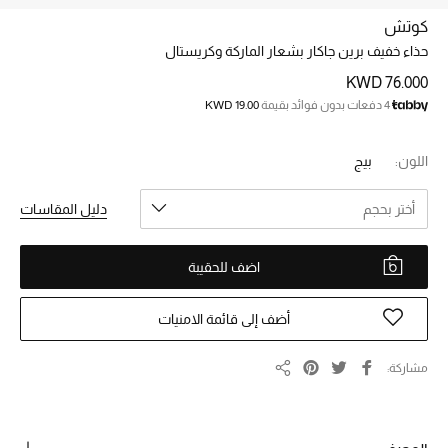
كوتش
حذاء خفيف برين جاكار بشعار الماركة وكريستال
خصم حتى 70%
تسوقوا الآن
KWD 76.000
4 دفعات بدون فوائد بقيمة
KWD 19.00
ما وصلنا حديثاً
اللون:
بيج
أختر بحجم
دليل المقاسات
ما وصلنا حديثاً
الموسم الجديد
اضف للحقيبة
النساء
أضف إلى قائمة الامنيات
الحقائب النسائية
مشاركة
مشاركة
أحذية النسائية