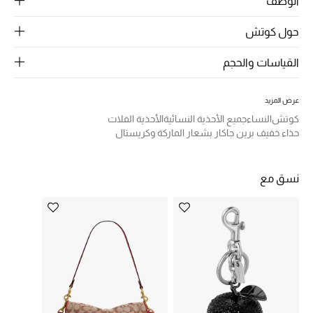
الوصف
الرجال
حول كوتش
الجمال
القياسات والحجم
الأطفال
مستلزمات المنزل
عرض المزيد
كوتش
النساء
جميع الأحذية النسائية
الأحذية الفلات
حذاء خفيف برين جاكار بشعار الماركة وكريستال
المجوهرات
نسق مع
جديد لدينا
نسوقوا أحدث ما وصلنا
النساء
عرض جميع المنتجات