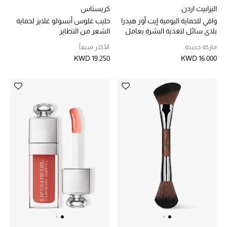
اليزابيث اردن
كريستاس
تشكيلة الأعراس
واقي للحماية اليومية إيت أور هيدرا
حليب غلوس أبسولو غلايز لحماية
بلاي سائل لتغذية البشرة بعامل
الشعر من التطاير
حقائب وأحذية متطابقة
SPF 40 ممتد المفعول
ماركة جديدة
الأكثر مبيعاً
KWD 19.250
KWD 16.000
هدايا للنساء
ركن الفخامة
جميع الملابس النسائية
جميع الأحذية النسائية
جميع الحقائب النسائية
جميع الإكسسورات النسائية