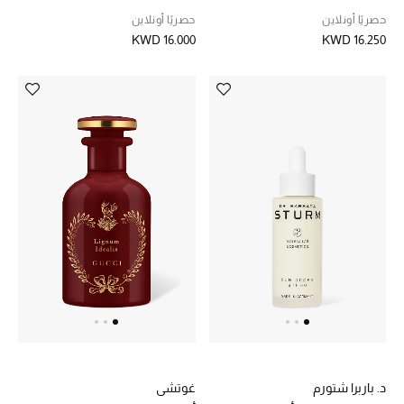
فاتحة جدًا
الرجال
حصريًا أونلاين
حصريًا أونلاين
KWD 16.250
KWD 16.000
الجمال
الأطفال
مستلزمات المنزل
المجوهرات
جديد لدينا
نسوقوا أحدث ما وصلنا
النساء
غوتشي
د. باربرا شتورم