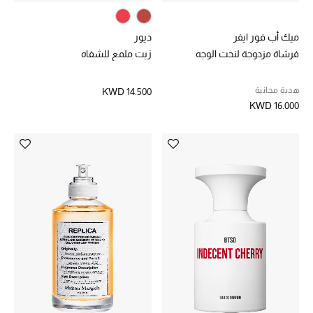
موضة نسائية
تسوقوا للنساء
ميك أب فور ايفر
ديور
فرشاة مزدوجة لنحت الوجه
زيت ملمع للشفاه
الحقائب
هدية مجانية
KWD 14.500
KWD 16.000
الموسم الجديد
الحقائب النسائية
دليل ملتزمات الحقائب
حقائب رجالية
حقائب الأطفال
أبرز المصممين