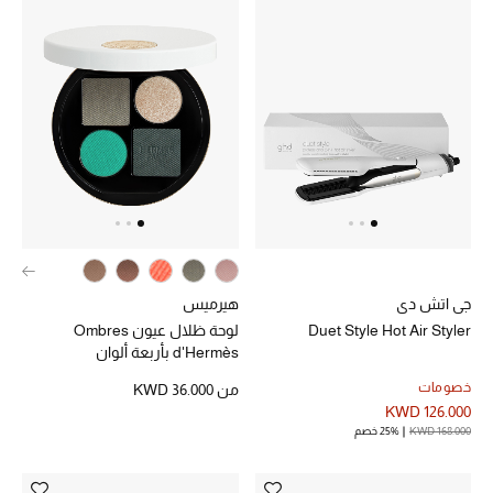
العودة إلى المدرسة
تسوقوا التشكيلة
مستلزمات المنزل
عرض جميع المنتجات
الهدايا
جي اتش دي
هيرميس
ما وصلنا حديثا
Duet Style Hot Air Styler
لوحة ظلال عيون Ombres
d'Hermès بأربعة ألوان
أبرز المصممين
خصومات
من
KWD 36.000
KWD 126.000
غرفة الطعام
KWD 168.000
25% خصم
الديكورات والإكسسوارات