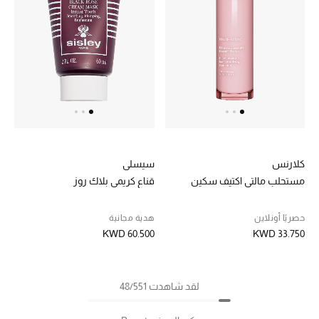
كلارنس
سيسلي
مستحلب مالتي اكتيف سكين
قناع كريمي بلاك روز
حصريًا أونلاين
هدية مجانية
KWD 60.500
KWD 33.750
لقد شاهدت 48/551