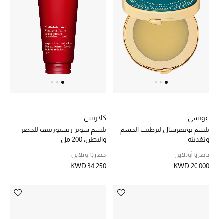
الموسم الجديد
ما وصل حديثاً
ركن أناقة المنتجعات
هدايا للأطفال
تشكيلة مستلزمات الأطفال
غوتشي
كلارنس
مستلزمات الأطفال الرضع
بلسم يونيفرسال لترطيب الجسم
بلسم سوبر ريستوريتيف للخصر
وتغذيته
والبطن، 200 مل
مستلزمات البنات (2 - 14 سنة)
حصريًا أونلاين
حصريًا أونلاين
KWD 34.250
KWD 20.000
مستلزمات الأولاد (2 - 14 سنة)
أبرز المصممين