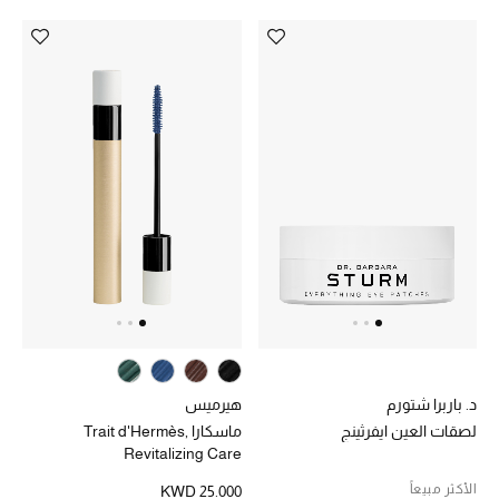
مجوهرات فاخرة للنساء
مجوهرات عصرية للنساء
إكسسوارات للرجال
مجوهرات فاخرة للأطفال
ساعات
هدايا مُعبرة
تسوقوا المجوهرات
د. باربرا شتورم
هيرميس
لصقات العين ايفرثينج
ماسكارا Trait d'Hermès,
الهدايا
Revitalizing Care
الأكثر مبيعاً
KWD 25.000