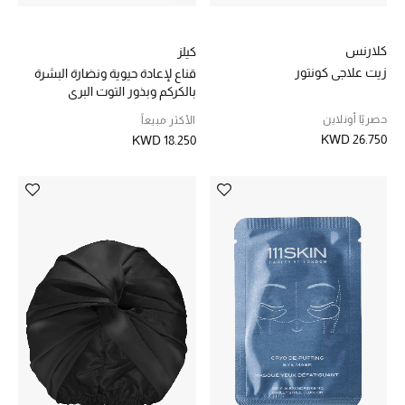
كلارنس
كيلز
زيت علاجي كونتور
قناع لإعادة حيوية ونضارة البشرة
بالكركم وبذور التوت البري
حصريًا أونلاين
الأكثر مبيعاً
KWD 26.750
KWD 18.250