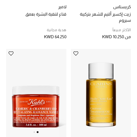
كريستاس
لامير
زيت إكسير ألتيم للشعر بتركيبة
قناع لتنقية البشرة بعمق
سيروم
الأكثر مبيعاً
هدية مجانية
من
KWD 10.250
KWD 64.250