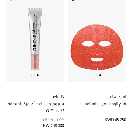
الشراشف
الحمام
الشموع والعطور المنزلية
مستلزمات المنزل
تسوقوا للمنزل
المجوهرات
ام زد سكين
كلينيك
قناع الوجه الغني بالفيتامينات
سيروم أول أباوت آي مركز لمنطقة
حول العين
عرض كل التنزيلات
حصريًا أونلاين
KWD 45.250
KWD 18.000
أبرز المصممين