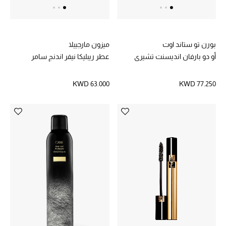
أبرز الحقائب
تسوقوا الحقائب
بورن تو ستاند اوت
ميزون مارجييلا
أو دو بارفان انديسنت تشيري
عطر ريبليكا نيفر اندنج سامر
الأحذية
KWD 63.000
KWD 77.250
الموسم الجديد
أحذية النسائية
تشكيلة الأحذية
الأحذية الرجالية
أحذية للأطفال
أبرز المصممين