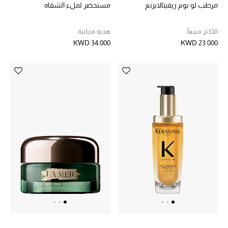
مرطب لو بوم ريفيتالايزنغ
مستحضر لملء الشفاه
مستلزمات المنزل
الأكثر مبيعاً
هدية مجانية
KWD 34.000
KWD 23.000
توتيمي
تعكس توتيمي فن الأناقة السهلة بقطع أساسية راقية
مصممة لتدوم وتتجاوز صيحات الموسم
تسوقوا توتيمي