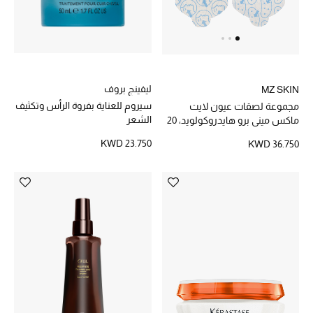
ليفينج بروف
MZ SKIN
سيروم للعناية بفروة الرأس وتكثيف
مجموعة لصقات عيون لايت
الشعر
ماكس ميني برو هايدروكولويد، 20
قطعة
KWD 23.750
KWD 36.750