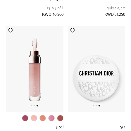
هدايا حسب السعر
هدية مجانية
الأكثر مبيعاً
KWD 40.500
KWD 51.250
هدايا للجميع
تسوقوا الهدايا
المصممون
المصممون أ-ي
مصممون جدد
حصريات
الأزياء
ديور
لامير
الجمال