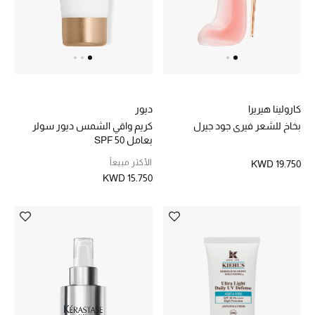
دليل مستلزمات الجمال
أبرز الماركات
ماركات جديدة للجمال
كارولينا هيريرا
ديور
تسوقوا أحدث الماركات
بخاخ للشعر فيري جود جيرل
كريم واقي الشمس ديور سولر
بعامل SPF 50
الأكثر مبيعاً
KWD 19.750
الرجال
KWD 15.750
عرض جميع المنتجات
خصومات
الهدايا