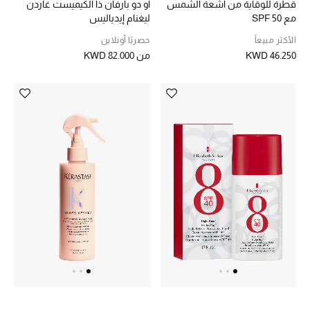
عرض جميع المنتجات
أو دو بارفان ذا الكيميست غاردن
قطرة للوقاية من أشعة الشمس
ليغنام إيدياليس
مع SPF 50
خصومات
حصريًا أونلاين
الأكثر مبيعاً
من
KWD 82.000
KWD 46.250
ما وصلنا حديثاً
الموسم الجديد
ركن أناقة المنتجعات
حصريًا عبر الإنترنت
جميع إصدارتنا النسائية
تشكيلة المناسبات للنساء
الحب للمحلي
الملابس الرياضية النسائية