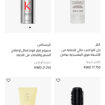
الموسم الجديد
ما وصلنا حديثاً
ركن أناقة المنتجعات
حصريًا عبر الإنترنت
كيلز
كريستاس
دليل مستلزمات الرجال
جل الترا لايت مائي للحماية من
سيروم فيلر فوندمنتال لإصلاح
الأشعة فوق البنفسجية بعامل
الشعر والقضاء على التجعد
أبرز المصممين
SPF 50
الأكثر مبيعاً
حصريًا أونلاين
KWD 17.750
KWD 21.250
جميع الملابس الرجالية
الأحذية الرجالية
جميع الإكسسورات الرجالية
حقائب رجالية