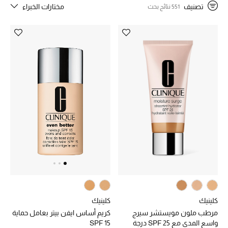
تصنيف
مختارات الخبراء
551 نتائج بحث
خصم حتى 70%
تسوقوا الآن
ما وصلنا حديثاً
ما وصلنا حديثاً
الموسم الجديد
النساء
الحقائب النسائية
كلينيك
كلينيك
أحذية النسائية
مرطب ملون مويستشر سيرج
كريم أساس ايفن بيتر بعامل حماية
واسع المدى مع SPF 25 درجة
SPF 15