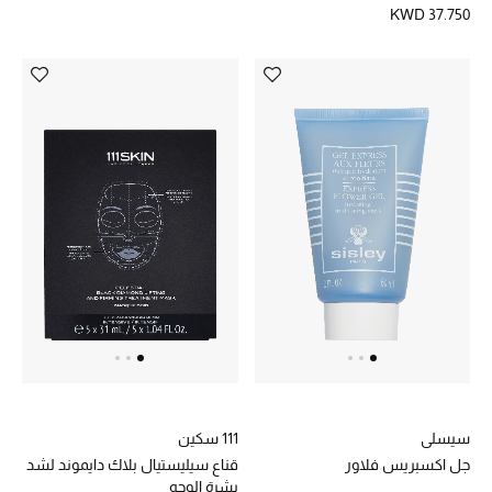
KWD 37.750
تسوقوا جميع الهدايا
بطاقة الهدايا الإلكترونية
هدايا حسب المرسل إليه
هدايا حسب المناسبة
هدايا حسب الفئة
النساء
الرجال
الأطفال
سيسلي
111 سكين
المستلزمات المنزلية
جل اكسبريس فلاور
قناع سيليستيال بلاك دايموند لشد
بشرة الوجه