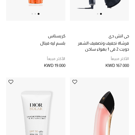
مكتشف العطور
المكياج
جي اتش دي
كريستاس
العناية بالبشرة
فرشاة تجفيف وتصفيف الشعر
بلسم ليه فيتال
دويت 2 في 1 بهواء ساخن
مستحضرات العناية
الأكثر مبيعاً
الأكثر مبيعاً
KWD 19.000
KWD 167.000
مستحضرات الاستحمام والعناية بالجسم
العناية بالشعر
الصحة والعافية
الجمال في بلوميز
هدايا