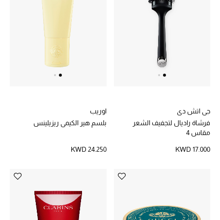
العناية الشخصية بالرجال
صُممت للرجال
تسوقوا للرجال
الأطفال
جي اتش دي
اوريب
فرشاة راديال لتجفيف الشعر
بلسم هير الكيمي ريزيلينس
مقاس 4
عرض جميع المنتجات
KWD 24.250
KWD 17.000
خصومات
عودة صغاركم للمدارس
الهدايا