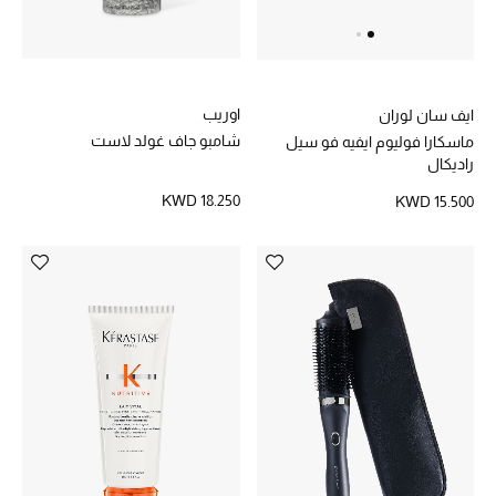
أحذية مختارة
تسوقوا الأحذية
اوريب
ايف سان لوران
شامبو جاف غولد لاست
ماسكارا فوليوم ايفيه فو سيل
راديكال
الجمال
KWD 18.250
KWD 15.500
خصومات
جميع مستحضرات الجمال
الجديد في عالم الجمال
الأكثر مبيعاً
العطور