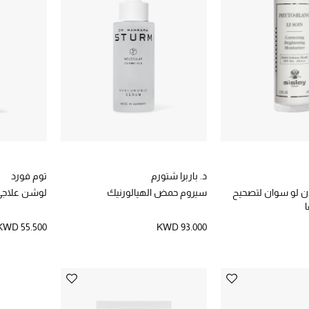
د. باربرا شتورم
توم فورد
ن لو سوان لتصحيح
سيروم حمض الهيالورنيك
لوشن علاجي
ا
KWD 55.500
KWD 93.000