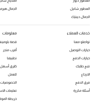
العطور ديور
المكياج شاني
العطور شانيل
الجمال هير
الجمال ديبتيك
خدمات العملاء
معلومات
تواصلو معنا
قصة بلومينغد
خيارات التوصيل
أقرب متجر
خيارات الدفع
تطبيقنا
تتبع طلبك
طُرق أسهل 
الارجاع
للعمل
فرق الدفع
الخصوصيات
أسئلة مكررة
تعليمات الاس
خريطة الموق