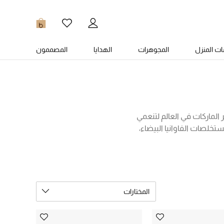
0
ت المنزل
المجوهرات
الهدايا
المصممون
ر الماركات في العالم لتنعمي
دءاً من بودرة جيرلان الغنية بلمسة من الذهب عيار 24 قيراط ومستخلصات الفاوانيا البيضاء،
وتشي التي تعزز من إشراقة
ه الفخمة المتاحة للشراء
المختارات