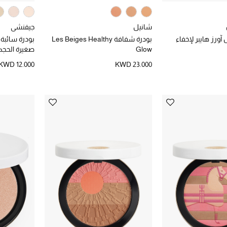
شانيل
جيفنشي
 آورز هايبر لإخفاء
بودرة شفافة Les Beiges Healthy
بودرة سائبة ب
Glow
صغيرة الحجم
KWD 12.000
KWD 23.000