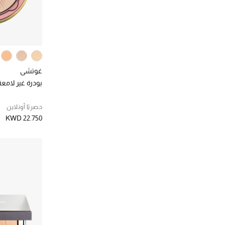
غوتشي
بودرة غير لامعة
حصريًا أونلاين
KWD 22.750