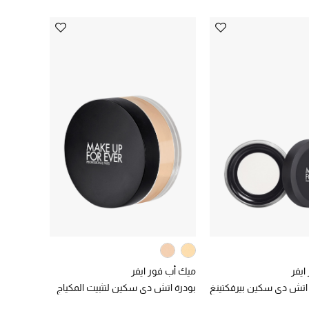
ايفر
ميك أب فور ايفر
 اتش دي سكين بيرفكتينغ
بودرة اتش دي سكين لتثبيت المكياج