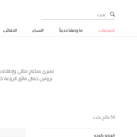
تخفيضات
ما وصلنا حديثاً
النساء
الحقائب
تميزي بمكياج مثالي وإطلالات 
مروراً ببودرة ماك كوزمتكس
بشرتكِ وجمالها الطبيعي. 
50 نتائج بحث
العناية بالوجه