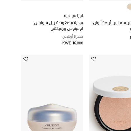
لورا مرسييه
ريسم ليبر بأربعة ألوان
بودرة مضغوطة ريل فلوليس
لومينوس بيرفيكتنج
حصريًا أونلاين
KWD 16.000