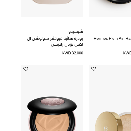
شيسيدو
Hermès Plein Air, Ra
بودرة سائبة فيوتشر سولوشن ال
اكس توتال رادينس
KWD 32.000
KWD