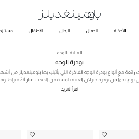
الأحذية
الجمال
الرجال
الأطفال
مستلزما
العناية بالوجه
بودرة الوجه
رائعة مع أنواع بودرة الوجه الفاخرة التي يأتيكِ بها بلومينغديلز من أشه
بروتين جمال فائق الروعة كل يوم، ب
 بتركيبتها المسامية التي تمتص الزيوت بشكل فعال، وانتهاءً ببودرة ق
اقرأ المزيد
اختاري العلامة التجارية المفضلة لديكِ واكتشفي تشكيلة من بودرة الوج
أونلاين في الكويت أدناه!