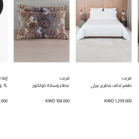
فريت
فريت
إيفا
طقم لحاف بتطريز بيزلي
غطاء وسادة كولكتور
, 1L
.000
KWD 184.000
KWD 1,209.000