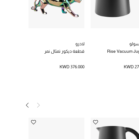
 سولو
لادرو
سنو بيك
Rise Vacuum Jug
قطعة ديكور تمثال نمر
بنطال تزلج م
بصدرية
WD 224.000
KWD 376.000
KWD 27