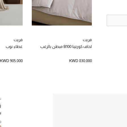
فريت
فريت
لحاف كورتينا B100 مبطن بالزغب
غطاء نوب
KWD 905.000
KWD 830.000
ن
ز
س
0