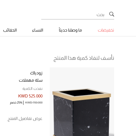
تخفيضات
ما وصلنا حديثاً
النساء
الحقائب
نأسف لنفاذ كمية هذا المنتج
زودياك
سلة مهملات
نفذت الكمية
KWD 525.000
KWD 700.000
25% خصم
عرض تفاصيل المنتج