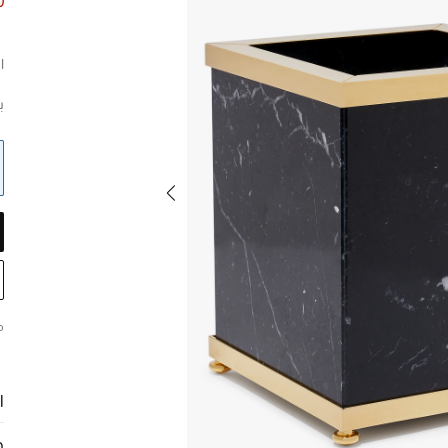
0
ا
ب
م
ا
ح