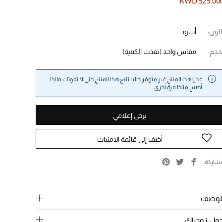
KWD 525.00
للون:
أسود
حجم:
مقاس واحد
(نفذت الكمية)
عذرا هذا المنتج غير متوفر حاليا. تتبع هذا المنتج حتى لا تفوتك ما إذا
أصبح متاحًا مرة أخرى.
يرجى إعلامي
أضف إلى قائمة الامنيات
شاركة
لوصف
ول زودياك