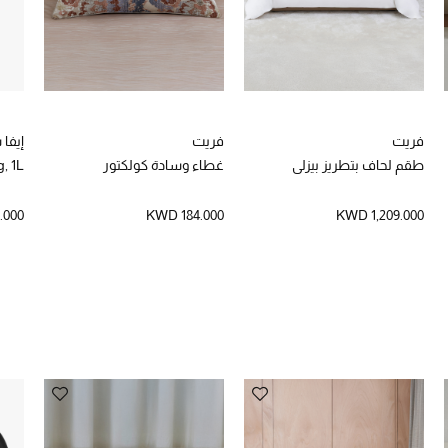
فريت
فريت
إيفا
طقم لحاف بتطريز بيزلي
غطاء وسادة كولكتور
, 1L
.000
KWD 184.000
KWD 1,209.000