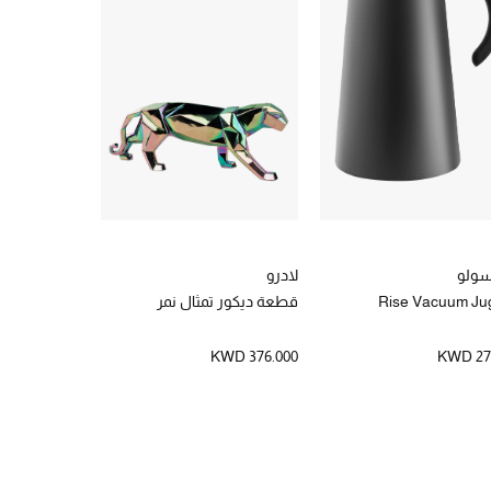
 سولو
لادرو
سنو بيك
Rise Vacuum Jug
قطعة ديكور تمثال نمر
بنطال تزلج م
بصدرية
WD 224.000
KWD 376.000
KWD 27