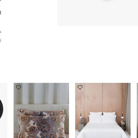
ا
ع
ز