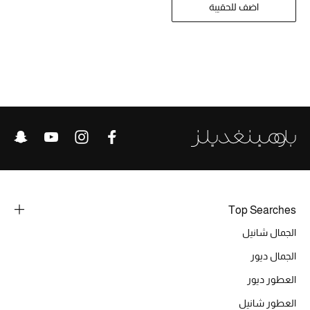
تشكيلة الأعراس
اضف للحقيبة
حقائب وأحذية متطابقة
هدايا للنساء
ركن الفخامة
جميع الملابس النسائية
جميع الأحذية النسائية
جميع الحقائب النسائية
Top Searches
الجمال شانيل
جميع الإكسسورات النسائية
الجمال ديور
العطور ديور
موضة نسائية
العطور شانيل
تسوقوا للنساء