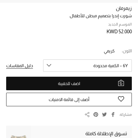
زيمرمان
شورت إندرا بتصميم مبطن للأطفال
خصم حتى 70%
تسوقوا الآن
الموسم الجديد
KWD 52.000
ما وصلنا حديثاً
اللون:
كريمي
ما وصلنا حديثاً
6Y – الكمية محدودة
دليل المقاسات
الموسم الجديد
اضف للحقيبة
النساء
أضف إلى قائمة الامنيات
الحقائب النسائية
مشاركة
مشاركة
أحذية النسائية
تسوق الإطلالة كاملة