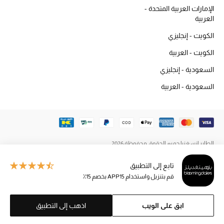
المكياج
الإمارات العربية المتحدة -
العربية
العناية بالبشرة
الكويت - إنجليزي
الكويت - العربية
مستحضرات العناية
السعودية - إنجليزي
مستحضرات الاستحمام والعناية بالجسم
السعودية - العربية
العناية بالشعر
الصحة والعافية
الطاير إنسغنيا جميع الحقوق محفوظة 2026
الجمال في بلوميز
تابع إلى التطبيق
هدايا
قم بتنزيل واستخدام APP15 بخصم 15٪
دليل مستلزمات الجمال
ابق على الويب
اذهب إلى التطبيق