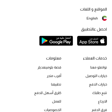
أبرز الحقائب
تسوقوا الحقائب
المواقع و اللغات
English
الأحذية
احصل عالتطبيق
الموسم الجديد
أحذية النسائية
خدمات العملاء
معلومات
تشكيلة الأحذية
تواصلو معنا
قصة بلومينغديلز
الأحذية الرجالية
خيارات التوصيل
أقرب متجر
خيارات الدفع
تطبيقنا
أحذية للأطفال
تتبع طلبك
طُرق أسهل للدفع
أبرز المصممين
الارجاع
للعمل
فرق الدفع
الخصوصيات