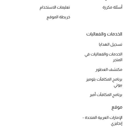
أسئلة مكررة
تعليمات الاستخدام
أحذية مختارة
تسوقوا الأحذية
خريطة الموقع
الجمال
الخدمات والفعاليات
تسجيل الهدايا
خصومات
الخدمات والفعاليات في
المتجر
جميع مستحضرات الجمال
مكتشف العطور
الجديد في عالم الجمال
برنامج المكافآت بلوميز
بيوتي
الأكثر مبيعاً
برنامج المكافآت أمبر
العطور
موقع
الإمارات العربية المتحدة -
مكتشف العطور
إنجليزي