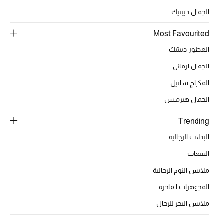
الجمال ديبتيك
الحقائب
Most Favourited
العطور ديبتيك
الموسم الجديد
الجمال ارماني
المكياج شانيل
الحقائب النسائية
الجمال هيرميس
دليل ملتزمات الحقائب
Trending
حقائب رجالية
البدلات الرجالية
القبعات
حقائب الأطفال
ملابس النوم الرجالية
أبرز المصممين
المجوهرات الفاخرة
ملابس البحر للرجال