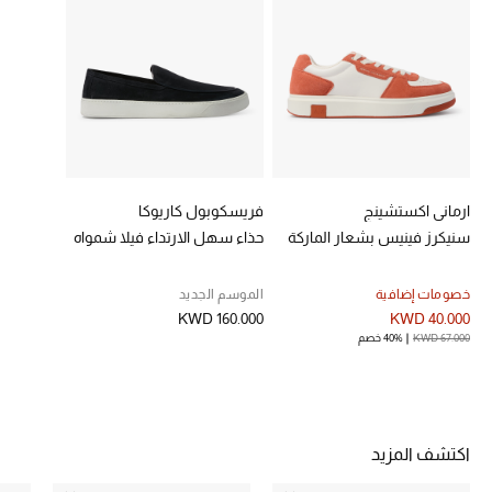
خصومات
ما وصلنا حديثاً
الموسم الجديد
ركن أناقة المنتجعات
ارماني اكستشينج
فريسكوبول كاريوكا
سنيكرز فينيس بشعار الماركة
حذاء سهل الارتداء فيلا شمواه
حصريًا عبر الإنترنت
جميع إصدارتنا النسائية
خصومات إضافية
الموسم الجديد
KWD 160.000
KWD 40.000
KWD 67.000
40% خصم
تشكيلة المناسبات للنساء
الحب للمحلي
الملابس الرياضية النسائية
اكتشف المزيد