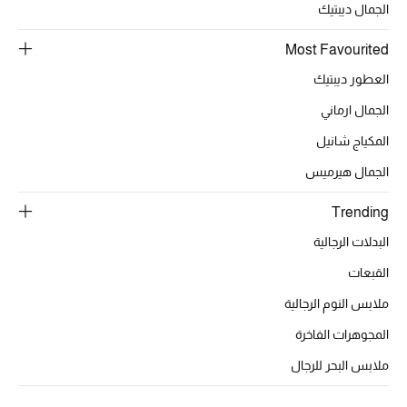
أبرز الحقائب
الجمال ديبتيك
تسوقوا الحقائب
Most Favourited
العطور ديبتيك
الأحذية
الجمال ارماني
الموسم الجديد
المكياج شانيل
الجمال هيرميس
أحذية النسائية
Trending
تشكيلة الأحذية
البدلات الرجالية
الأحذية الرجالية
القبعات
ملابس النوم الرجالية
أحذية للأطفال
المجوهرات الفاخرة
أبرز المصممين
ملابس البحر للرجال