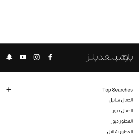
الحقائب
الموسم الجديد
الحقائب النسائية
دليل ملتزمات الحقائب
حقائب رجالية
Top Searches
حقائب الأطفال
الجمال شانيل
الجمال ديور
أبرز المصممين
العطور ديور
العطور شانيل