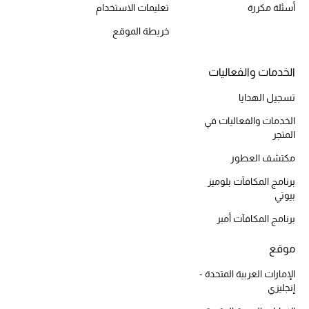
أسئلة مكررة
تعليمات الاستخدام
المكياج
خريطة الموقع
العناية بالبشرة
الخدمات والفعاليات
مستحضرات العناية
تسجيل الهدايا
مستحضرات الاستحمام والعناية بالجسم
الخدمات والفعاليات في
المتجر
العناية بالشعر
مكتشف العطور
الصحة والعافية
برنامج المكافآت بلوميز
بيوتي
الجمال في بلوميز
برنامج المكافآت أمبر
هدايا
موقع
الإمارات العربية المتحدة -
دليل مستلزمات الجمال
إنجليزي