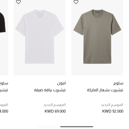
تشكيلة الأعراس
حقائب وأحذية متطابقة
هدايا للنساء
ركن الفخامة
جميع الملابس النسائية
جميع الأحذية النسائية
سلوير
ايتون
سلوي
جميع الحقائب النسائية
تيشيرت بشعار الماركة
تيشيرت بياقة ضيقة
تيشي
جميع الإكسسورات النسائية
الموسم الجديد
الموسم الجديد
الموس
.000
KWD 69.000
KWD 92.000
موضة نسائية
تسوقوا للنساء