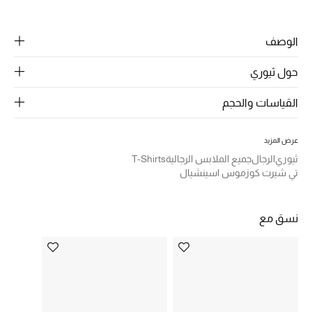
الرجال
الجمال
الوصف
الأطفال
حول ثيوري
مستلزمات المنزل
القياسات والحجم
المجوهرات
عرض المزيد
ثيوري
الرجال
جميع الملابس الرجالية
T-Shirts
تي شيرت كوزموس اسينشيال
جديد لدينا
نسوقوا أحدث ما وصلنا
نسق مع
النساء
عرض جميع المنتجات