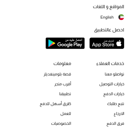
المواقع و اللغات
أحذية مختارة
تسوقوا الأحذية
English
احصل عالتطبيق
الجمال
خصومات
خدمات العملاء
معلومات
جميع مستحضرات الجمال
تواصلو معنا
قصة بلومينغديلز
الجديد في عالم الجمال
خيارات التوصيل
أقرب متجر
الأكثر مبيعاً
خيارات الدفع
تطبيقنا
تتبع طلبك
طُرق أسهل للدفع
العطور
الارجاع
للعمل
مكتشف العطور
فرق الدفع
الخصوصيات