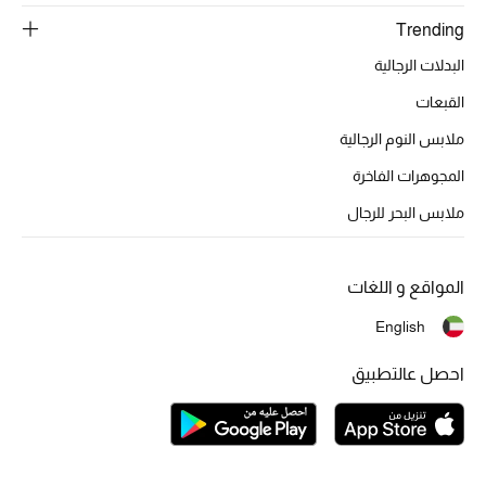
تشكيلة الأعراس
Trending
حقائب وأحذية متطابقة
البدلات الرجالية
القبعات
هدايا للنساء
ملابس النوم الرجالية
ركن الفخامة
المجوهرات الفاخرة
ملابس البحر للرجال
جميع الملابس النسائية
جميع الأحذية النسائية
المواقع و اللغات
جميع الحقائب النسائية
English
احصل عالتطبيق
جميع الإكسسورات النسائية
موضة نسائية
تسوقوا للنساء