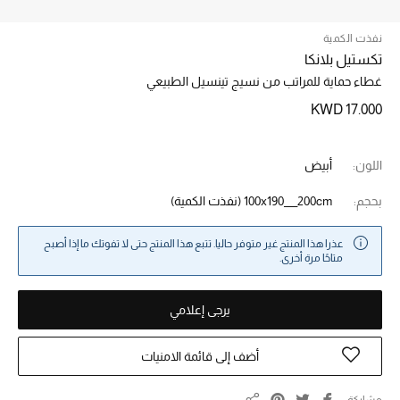
نفذت الكمية
خصم حتى 70%
تكستيل بلانكا
تسوقوا الآن
غطاء حماية للمراتب من نسيج تينسيل الطبيعي
KWD 17.000
ما وصلنا حديثاً
اللون:
أبيض
ما وصلنا حديثاً
بحجم:
100x190___200cm
(نفذت الكمية)
الموسم الجديد
عذرا هذا المنتج غير متوفر حاليا. تتبع هذا المنتج حتى لا تفوتك ما إذا أصبح
متاحًا مرة أخرى.
النساء
يرجى إعلامي
الحقائب النسائية
أضف إلى قائمة الامنيات
أحذية النسائية