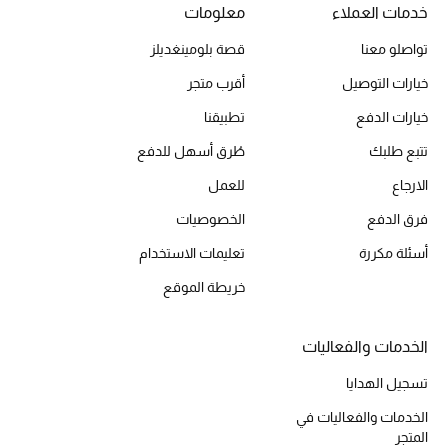
خدمات العملاء
معلومات
تواصلو معنا
قصة بلومينغديلز
الحقائب
خيارات التوصيل
أقرب متجر
خيارات الدفع
تطبيقنا
الموسم الجديد
تتبع طلبك
طُرق أسهل للدفع
الحقائب النسائية
الارجاع
للعمل
فرق الدفع
الخصوصيات
دليل ملتزمات الحقائب
أسئلة مكررة
تعليمات الاستخدام
حقائب رجالية
خريطة الموقع
حقائب الأطفال
الخدمات والفعاليات
أبرز المصممين
تسجيل الهدايا
الخدمات والفعاليات في
المتجر