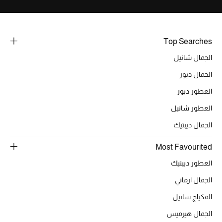
خصومات
ما وصلنا حديثاً
Top Searches
الجمال شانيل
الموسم الجديد
الجمال ديور
ركن أناقة المنتجعات
العطور ديور
حصريًا عبر الإنترنت
العطور شانيل
الجمال ديبتيك
جميع إصدارتنا النسائية
Most Favourited
تشكيلة المناسبات للنساء
العطور ديبتيك
الحب للمحلي
الجمال ارماني
المكياج شانيل
الملابس الرياضية النسائية
الجمال هيرميس