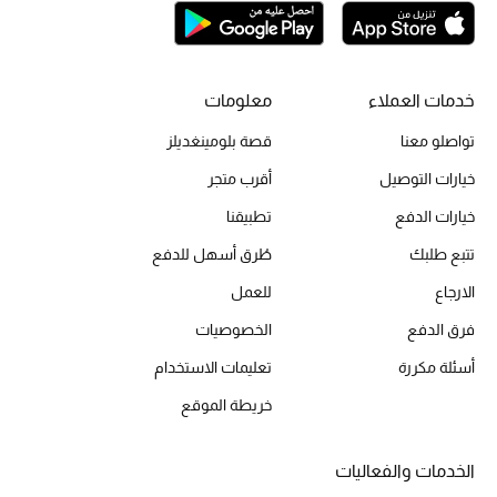
الحقائب
خدمات العملاء
معلومات
تواصلو معنا
قصة بلومينغديلز
الموسم الجديد
خيارات التوصيل
أقرب متجر
الحقائب النسائية
خيارات الدفع
تطبيقنا
دليل ملتزمات الحقائب
تتبع طلبك
طُرق أسهل للدفع
الارجاع
للعمل
حقائب رجالية
فرق الدفع
الخصوصيات
حقائب الأطفال
أسئلة مكررة
تعليمات الاستخدام
خريطة الموقع
أبرز المصممين
الخدمات والفعاليات