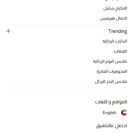
تشكيلة الأعراس
المكياج شانيل
حقائب وأحذية متطابقة
الجمال هيرميس
Trending
هدايا للنساء
البدلات الرجالية
ركن الفخامة
القبعات
جميع الملابس النسائية
ملابس النوم الرجالية
المجوهرات الفاخرة
جميع الأحذية النسائية
ملابس البحر للرجال
جميع الحقائب النسائية
المواقع و اللغات
جميع الإكسسورات النسائية
English
احصل عالتطبيق
موضة نسائية
تسوقوا للنساء