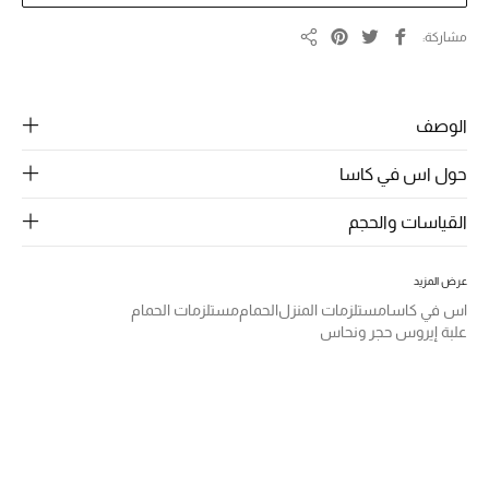
الرجال
مشاركة
مشاركة
الجمال
الأطفال
الوصف
مستلزمات المنزل
حول اس في كاسا
المجوهرات
القياسات والحجم
عرض المزيد
جديد لدينا
اس في كاسا
مستلزمات المنزل
الحمام
مستلزمات الحمام
نسوقوا أحدث ما وصلنا
علبة إيروس حجر ونحاس
النساء
عرض جميع المنتجات