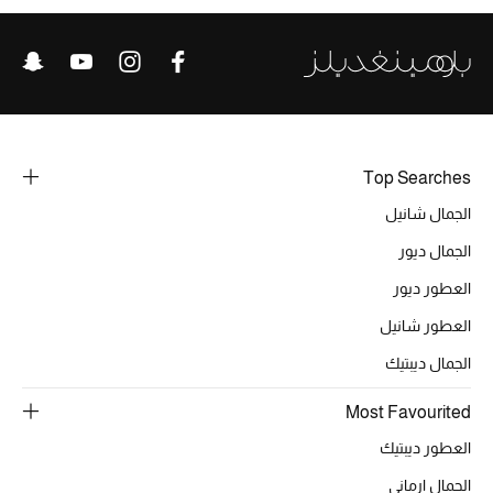
خصومات
ما وصلنا حديثاً
الموسم الجديد
Top Searches
ركن أناقة المنتجعات
الجمال شانيل
حصريًا عبر الإنترنت
الجمال ديور
العطور ديور
جميع إصدارتنا النسائية
العطور شانيل
تشكيلة المناسبات للنساء
الجمال ديبتيك
الحب للمحلي
Most Favourited
العطور ديبتيك
الملابس الرياضية النسائية
الجمال ارماني