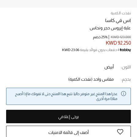
نفذت الكمية
خصم حتى 70%
اس في كاسا
تسوقوا الآن
علبة إيروس حجر ونحاس
KWD 123.000
25% خصم
KWD 92.250
ما وصلنا حديثاً
4 دفعات بدون فوائد بقيمة
KWD 23.06
ما وصلنا حديثاً
اللون:
أبيض
الموسم الجديد
بحجم:
مقاس واحد
(نفذت الكمية)
النساء
عذرا هذا المنتج غير متوفر حاليا. تتبع هذا المنتج حتى لا تفوتك ما إذا أصبح
متاحًا مرة أخرى.
الحقائب النسائية
يرجى إعلامي
أحذية النسائية
أضف إلى قائمة الامنيات