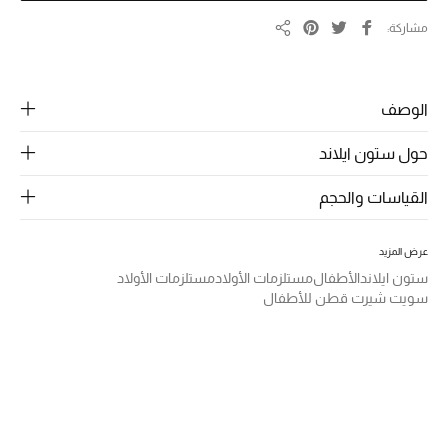
الرجال
مشاركة
مشاركة
الجمال
الأطفال
الوصف
مستلزمات المنزل
حول ستون ايلاند
المجوهرات
القياسات والحجم
عرض المزيد
جديد لدينا
ستون ايلاند
الأطفال
مستلزمات الأولاد
مستلزمات الأولاد
نسوقوا أحدث ما وصلنا
سويت شيرت قطن للأطفال
النساء
عرض جميع المنتجات