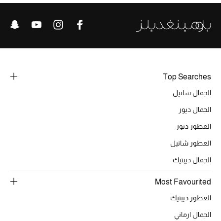
خصومات
ما وصلنا حديثاً
الموسم الجديد
Top Searches
ركن أناقة المنتجعات
الجمال شانيل
حصريًا عبر الإنترنت
الجمال ديور
العطور ديور
جميع إصدارتنا النسائية
العطور شانيل
تشكيلة المناسبات للنساء
الجمال ديبتيك
الحب للمحلي
Most Favourited
العطور ديبتيك
الملابس الرياضية النسائية
الجمال ارماني