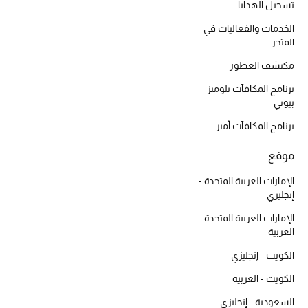
أبرز الحقائب
تسجيل الهدايا
تسوقوا الحقائب
الخدمات والفعاليات في
المتجر
الأحذية
مكتشف العطور
برنامج المكافآت بلوميز
بيوتي
الموسم الجديد
برنامج المكافآت أمبر
أحذية النسائية
موقع
تشكيلة الأحذية
الإمارات العربية المتحدة -
إنجليزي
الأحذية الرجالية
الإمارات العربية المتحدة -
العربية
أحذية للأطفال
الكويت - إنجليزي
أبرز المصممين
الكويت - العربية
السعودية - إنجليزي