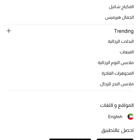
تشكيلة الأعراس
المكياج شانيل
الجمال هيرميس
حقائب وأحذية متطابقة
Trending
هدايا للنساء
البدلات الرجالية
ركن الفخامة
القبعات
ملابس النوم الرجالية
جميع الملابس النسائية
المجوهرات الفاخرة
جميع الأحذية النسائية
ملابس البحر للرجال
جميع الحقائب النسائية
المواقع و اللغات
جميع الإكسسورات النسائية
English
احصل عالتطبيق
موضة نسائية
تسوقوا للنساء