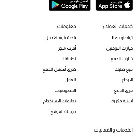
الحقائب
خدمات العملاء
معلومات
تواصلو معنا
قصة بلومينغديلز
الموسم الجديد
خيارات التوصيل
أقرب متجر
الحقائب النسائية
خيارات الدفع
تطبيقنا
تتبع طلبك
طُرق أسهل للدفع
دليل ملتزمات الحقائب
الارجاع
للعمل
حقائب رجالية
فرق الدفع
الخصوصيات
حقائب الأطفال
أسئلة مكررة
تعليمات الاستخدام
خريطة الموقع
أبرز المصممين
الخدمات والفعاليات