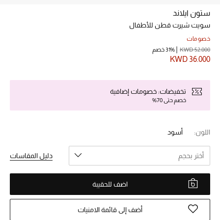
ستون ايلاند
سويت شيرت قطن للأطفال
خصم حتى 70%
تسوقوا الآن
خصومات
KWD 52.000
31% خصم
KWD 36.000
ما وصلنا حديثاً
تخفيضات: خصومات إضافية
خصم حتى 70%
ما وصلنا حديثاً
الموسم الجديد
اللون:
أسود
النساء
أختر بحجم
دليل المقاسات
الحقائب النسائية
اضف للحقيبة
أحذية النسائية
أضف إلى قائمة الامنيات