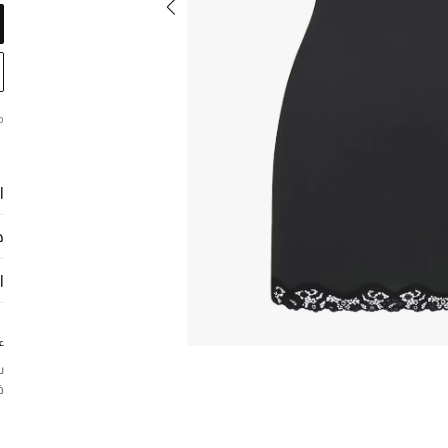
م
ا
ح
ا
ع
س
ف