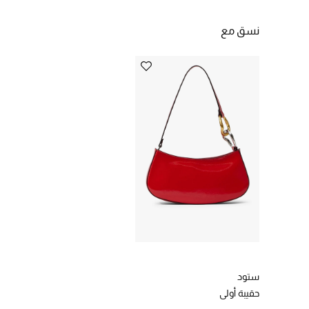
نسق مع
ستود
حقيبة أولي