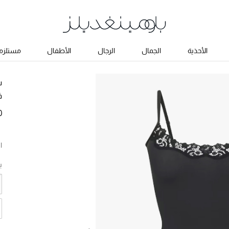
الأحذية
الجمال
الرجال
الأطفال
مستلزما
س
ف
0
ا
ب