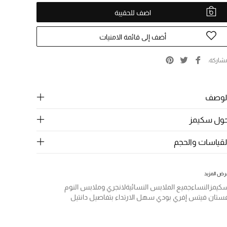
اضف للحقيبة
أضف إلى قائمة الامنيات
شاركة
لوصف
ول سكيمز
لقياسات والحجم
رض المزيد
كيمز
النساء
جميع الملابس النسائية
لانجري وملابس النوم
ستان فيتس إفري بودي سهل الارتداء بتفاصيل دانتيل