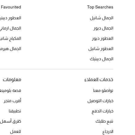
 Favourited
Top Searches
الجمال شانيل
العطور ديبت
الجمال ديور
الجمال ارماني
العطور ديور
المكياج شاني
العطور شانيل
الجمال هير
الجمال ديبتيك
خدمات العملاء
معلومات
تواصلو معنا
قصة بلومينغد
خيارات التوصيل
أقرب متجر
خيارات الدفع
تطبيقنا
تتبع طلبك
طُرق أسهل 
الارجاع
للعمل