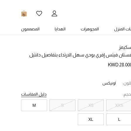
0
ت المنزل
المجوهرات
الهدايا
المصممون
كيمز
ستان فيتس إفري بودي سهل الارتداء بتفاصيل دانتيل
KWD 28.00
للون:
اونيكس
حجم:
دليل المقاسات
M
S
XS
XXS
XL
L