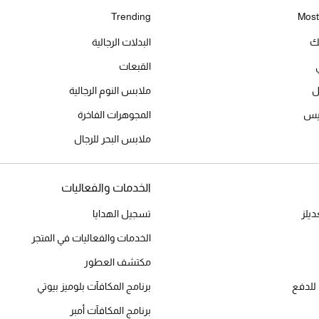
Trending
Most
يك
البدلات الرجالية
القبعات
ل
ملابس النوم الرجالية
ميس
المجوهرات الفاخرة
ملابس البحر للرجال
الخدمات والفعاليات
يلز
تسجيل الهدايا
الخدمات والفعاليات في المتجر
مكتشف العطور
للدفع
برنامج المكافآت بلوميز بيوتي
برنامج المكافآت أمبر