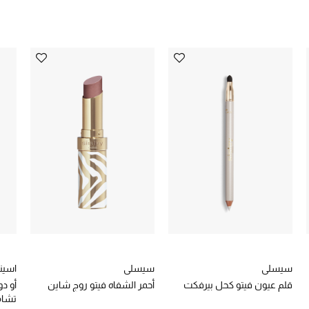
سيسلي
سيسلي
اسين
قلم عيون فيتو كحل بيرفكت
أحمر الشفاه فيتو روج شاين
تشام