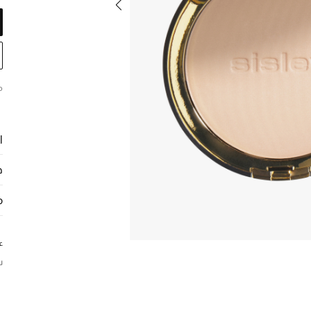
م
ا
ح
م
ع
س