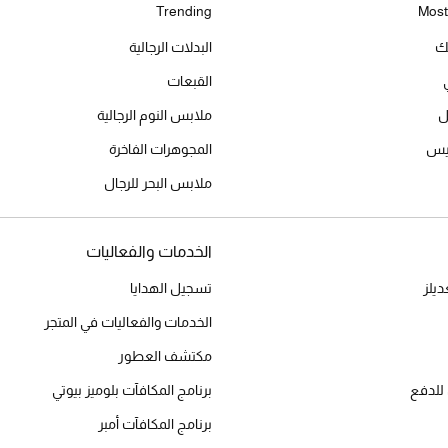
Trending
Most
يك
البدلات الرجالية
القبعات
ل
ملابس النوم الرجالية
ميس
المجوهرات الفاخرة
ملابس البحر للرجال
الخدمات والفعاليات
يلز
تسجيل الهدايا
الخدمات والفعاليات في المتجر
مكتشف العطور
للدفع
برنامج المكافآت بلوميز بيوتي
برنامج المكافآت أمبر