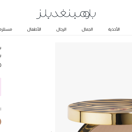
الأحذية
الجمال
الرجال
الأطفال
مستلزما
س
ب
0
ا