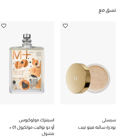
نسق مع
سيسلي
اسينترك مولوكيوس
بودرة سائبة فيتو تينت
أو دو تواليت مولكيول 01 +
بتشول