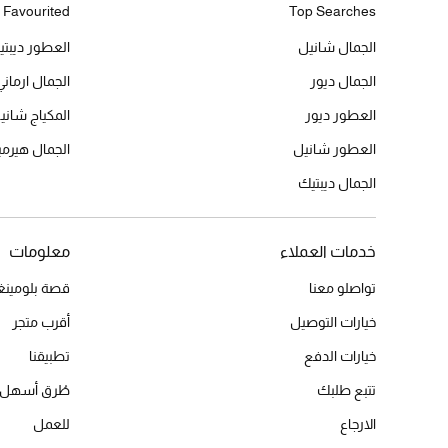
 Favourited
Top Searches
الجمال شانيل
العطور ديبت
الجمال ديور
الجمال ارماني
العطور ديور
المكياج شاني
العطور شانيل
الجمال هير
الجمال ديبتيك
خدمات العملاء
معلومات
تواصلو معنا
قصة بلومينغد
خيارات التوصيل
أقرب متجر
خيارات الدفع
تطبيقنا
تتبع طلبك
طُرق أسهل 
الارجاع
للعمل