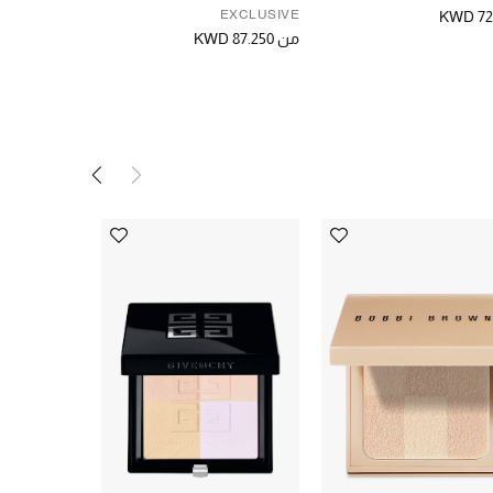
EXCLUSIVE
هدية مجانية
KWD 72
من
KWD 87.250
KWD 38.000