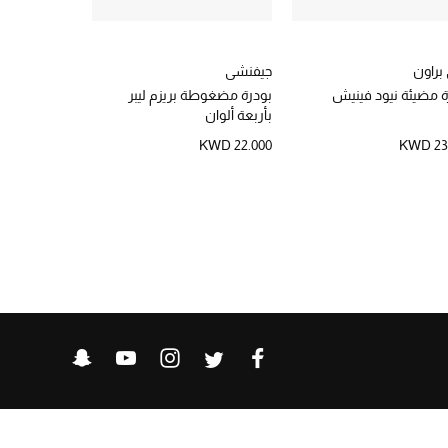
براون
جيفنشي
غوتشي
ة مضيئة نيود فينيش
بودرة مضغوطة بريزم ليبر
بودرة غير لام
بأربعة ألوان
حصريًا أونلاين
KWD 22.000
KWD 23
KWD 22.750