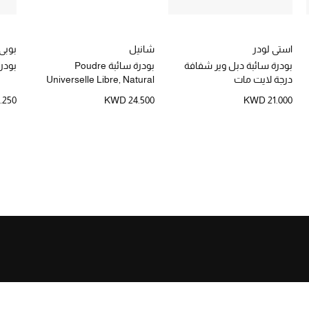
استي لودر
شانيل
بوبي 
بودرة سائبة دبل وير شفافة
بودرة سائبة Poudre
بودر
درجة لايت مات
Universelle Libre, Natural
Finish، عبوة عملية للتنقل
.250
KWD 24.500
KWD 21.000