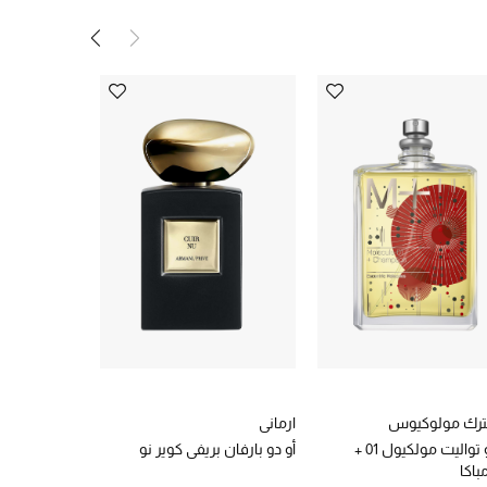
ترك مولوكيوس
ارماني
سيسلي
أو دو تواليت مولكيول 01 +
أو دو بارفان بريفي كوير نو
كريم أساس فيت
باكا