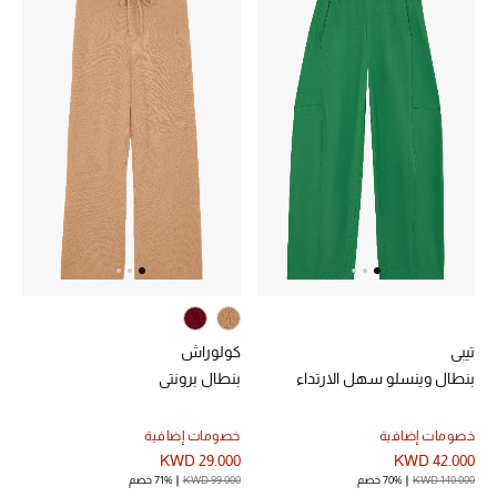
موضة نسائية
تسوقوا للنساء
الحقائب
الموسم الجديد
الحقائب النسائية
دليل ملتزمات الحقائب
حقائب رجالية
تيبي
كولوراش
بنطال وينسلو سهل الارتداء
بنطال برونتي
حقائب الأطفال
خصومات إضافية
خصومات إضافية
أبرز المصممين
KWD 29.000
KWD 42.000
KWD 140.000
70% خصم
KWD 99.000
71% خصم