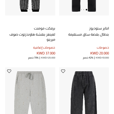
خصم حتى 70%
تسوقوا الآن
انتاير ستوديوز
برفكت مومنت
بنطال بقصة ساق مستقيمة
لغينغز بنقشة هاوندزتوث صوف
ميرينو
ما وصلنا حديثاً
خصومات
خصومات إضافية
KWD 37.000
KWD 28.000
ما وصلنا حديثاً
KWD 48.000
42% خصم
KWD 125.000
70% خصم
الموسم الجديد
النساء
الحقائب النسائية
أحذية النسائية