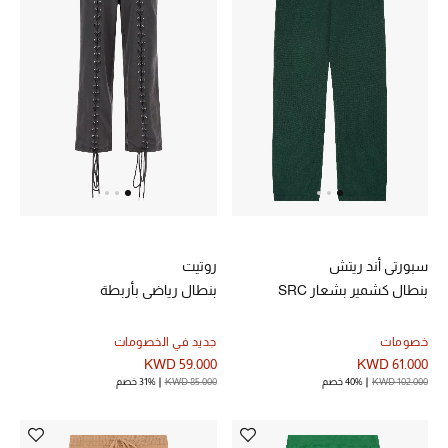
تشكيلة الأعراس
حقائب وأحذية متطابقة
هدايا للنساء
ركن الفخامة
جميع الملابس النسائية
سبورتي أند ريتش
روتيت
جميع الأحذية النسائية
بنطال كشمير بشعار SRC
بنطال رياضي بأربطة
جميع الحقائب النسائية
خصومات
جديد في الخصومات
KWD 59.000
KWD 61.000
جميع الإكسسورات النسائية
KWD 102.000
40% خصم
KWD 85.000
31% خصم