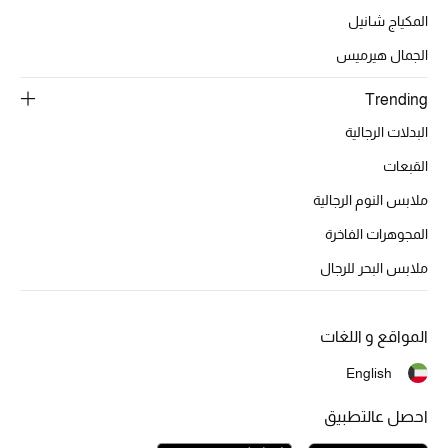
المكياج شانيل
العودة إلى المدرسة
الجمال هيرميس
تسوقوا التشكيلة
Trending
البدلات الرجالية
مستلزمات المنزل
القبعات
ملابس النوم الرجالية
عرض جميع المنتجات
المجوهرات الفاخرة
الهدايا
ملابس البحر للرجال
ما وصلنا حديثا
المواقع و اللغات
أبرز المصممين
English
غرفة الطعام
احصل عالتطبيق
الديكورات والإكسسوارات