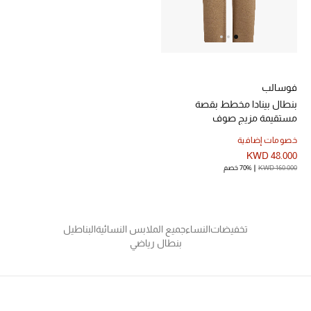
العناية الشخصية بالرجال
صُممت للرجال
فوسالب
تسوقوا للرجال
بنطال بينادا مخطط بقصة
مستقيمة مزيج صوف
خصومات إضافية
الأطفال
KWD 48.000
KWD 160.000
70% خصم
عرض جميع المنتجات
خصومات
تخفيضات
النساء
جميع الملابس النسائية
البناطيل
بنطال رياضي
عودة صغاركم للمدارس
الهدايا