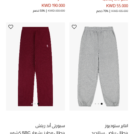
KWD 190.000
KWD 55.000
KWD 380.000
50% خصم
KWD 185.000
70% خصم
أحذية مختارة
تسوقوا الأحذية
الجمال
خصومات
جميع مستحضرات الجمال
الجديد في عالم الجمال
الأكثر مبيعاً
انتاير ستوديوز
سبورتي أند ريتش
العطور
بنطال رياضي ستاندرد
بنطال مطرز بشعار SRC‏ كشمير