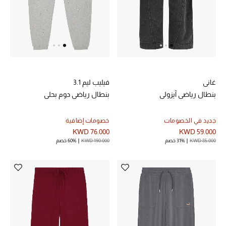
الرجال
الجمال
الأطفال
مستلزمات المنزل
غاني
فيليب ليم 3.1
بنطال رياضي آيزولي
بنطال رياضي دوم بحلي
المجوهرات
جديد في الخصومات
خصومات إضافية
KWD 76.000
KWD 59.000
KWD 85.000
31% خصم
KWD 190.000
60% خصم
جديد لدينا
نسوقوا أحدث ما وصلنا
النساء