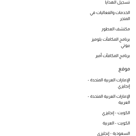
تسجيل الهدايا
مجوهرات فاخرة للنساء
الخدمات والفعاليات في
المتجر
مجوهرات عصرية للنساء
مكتشف العطور
إكسسوارات للرجال
برنامج المكافآت بلوميز
بيوتي
مجوهرات فاخرة للأطفال
برنامج المكافآت أمبر
ساعات
موقع
الإمارات العربية المتحدة -
إنجليزي
هدايا مُعبرة
الإمارات العربية المتحدة -
تسوقوا المجوهرات
العربية
الكويت - إنجليزي
الهدايا
الكويت - العربية
السعودية - إنجليزي