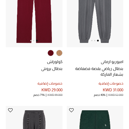
عرض جميع المنتجات
خصومات
ما وصلنا حديثاً
الموسم الجديد
ركن أناقة المنتجعات
امبوريو ارماني
كولوراش
بنطال رياضي بقصة فضفاضة
بنطال برونتي
حصريًا عبر الإنترنت
بشعار الماركة
جميع إصدارتنا النسائية
خصومات إضافية
خصومات إضافية
KWD 29.000
KWD 31.000
KWD 52.000
40% خصم
KWD 99.000
71% خصم
تشكيلة المناسبات للنساء
الحب للمحلي
الملابس الرياضية النسائية