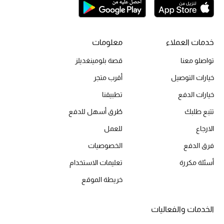
الشراشف
خدمات العملاء
معلومات
الحمام
تواصلو معنا
قصة بلومينغديلز
الشموع والعطور المنزلية
خيارات التوصيل
أقرب متجر
خيارات الدفع
تطبيقنا
تتبع طلبك
طُرق أسهل للدفع
مستلزمات المنزل
تسوقوا للمنزل
الارجاع
للعمل
فرق الدفع
الخصوصيات
المجوهرات
أسئلة مكررة
تعليمات الاستخدام
خريطة الموقع
عرض كل التنزيلات
الخدمات والفعاليات
أبرز المصممين