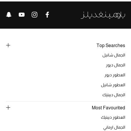
الموسم الجديد
ما وصل حديثاً
ركن أناقة المنتجعات
Top Searches
هدايا للأطفال
الجمال شانيل
تشكيلة مستلزمات الأطفال
الجمال ديور
العطور ديور
مستلزمات الأطفال الرضع
العطور شانيل
مستلزمات البنات (2 - 14 سنة)
الجمال ديبتيك
مستلزمات الأولاد (2 - 14 سنة)
Most Favourited
العطور ديبتيك
أبرز المصممين
الجمال ارماني