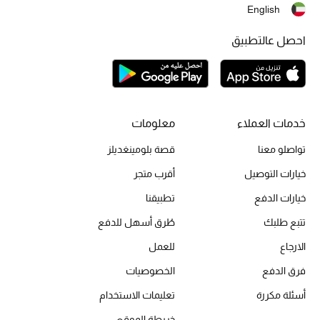
English
أبرز الحقائب
احصل عالتطبيق
تسوقوا الحقائب
الأحذية
خدمات العملاء
معلومات
الموسم الجديد
تواصلو معنا
قصة بلومينغديلز
خيارات التوصيل
أقرب متجر
أحذية النسائية
خيارات الدفع
تطبيقنا
تشكيلة الأحذية
تتبع طلبك
طُرق أسهل للدفع
الأحذية الرجالية
الارجاع
للعمل
فرق الدفع
الخصوصيات
أحذية للأطفال
أسئلة مكررة
تعليمات الاستخدام
أبرز المصممين
خريطة الموقع