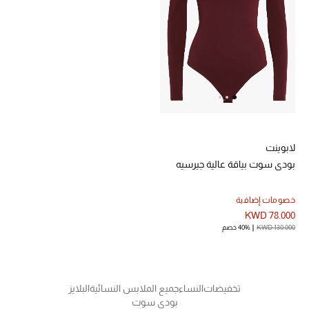
عرض جميع المنتجات
خصومات
ما وصلنا حديثاً
الموسم الجديد
ركن أناقة المنتجعات
لابوينت
بودي سوت بياقة عالية جيرسيه
حصريًا عبر الإنترنت
جميع إصدارتنا النسائية
خصومات إضافية
KWD 78.000
KWD 130.000
40% خصم
تشكيلة المناسبات للنساء
الحب للمحلي
تخفيضات
النساء
جميع الملابس النسائية
البلايز
الملابس الرياضية النسائية
بودي سوت