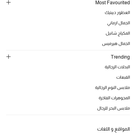
Most Favourited
موضة نسائية
تسوقوا للنساء
العطور ديبتيك
الجمال ارماني
الحقائب
المكياج شانيل
الجمال هيرميس
الموسم الجديد
Trending
الحقائب النسائية
البدلات الرجالية
القبعات
دليل ملتزمات الحقائب
ملابس النوم الرجالية
حقائب رجالية
المجوهرات الفاخرة
ملابس البحر للرجال
حقائب الأطفال
أبرز المصممين
المواقع و اللغات