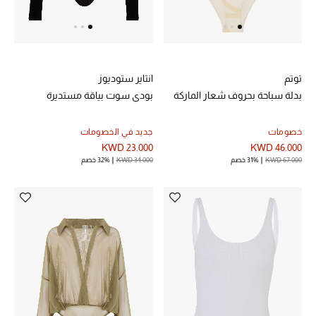
خصم حتى 70%
تسوقوا الآن
توتم
انتاير ستوديوز
بدلة سباحة بحروف شعار الماركة
بودي سوت بياقة مستديرة
ما وصلنا حديثاً
خصومات
جديد في الخصومات
KWD 23.000
KWD 46.000
ما وصلنا حديثاً
KWD 67.000
31% خصم
KWD 34.000
32% خصم
الموسم الجديد
النساء
الحقائب النسائية
أحذية النسائية