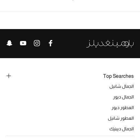
تشكيلة الأعراس
حقائب وأحذية متطابقة
هدايا للنساء
ركن الفخامة
جميع الملابس النسائية
Top Searches
جميع الأحذية النسائية
الجمال شانيل
الجمال ديور
جميع الحقائب النسائية
العطور ديور
جميع الإكسسورات النسائية
العطور شانيل
الجمال ديبتيك