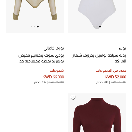
الرجال
الجمال
الأطفال
مستلزمات المنزل
توتم
نورما كامالي
بدلة سباحة بوانتيل بحروف شعار
بودي سوت بتصميم قميص
المجوهرات
الماركة
بويفرند بقصة فضفاضة جدا
جديد في الخصومات
خصومات
KWD 66.000
KWD 52.000
KWD 75.000
31% خصم
KWD 95.000
31% خصم
جديد لدينا
نسوقوا أحدث ما وصلنا
النساء