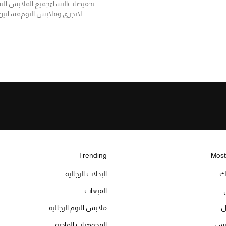
تخفيضات
النساء
جميع الملابس الن
لانجري وملابس النوم
فساتين
Trending
Most
يك
البدلات الرجالية
القبعات
ل
ملابس النوم الرجالية
ميس
المجوهرات الفاخرة