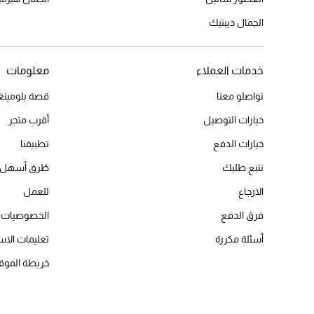
الجمال ديبتيك
خدمات العملاء
معلومات
تواصلو معنا
قصة بلومينغد
خيارات التوصيل
أقرب متجر
خيارات الدفع
تطبيقنا
تتبع طلبك
طُرق أسهل 
الارجاع
للعمل
فرق الدفع
الخصوصيات
أسئلة مكررة
تعليمات الاس
خريطة الموق