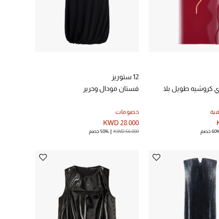
12 ستوريز
 كروشيه طويل بلا
فستان مودال وحرير
ية
خصومات
KWD 28.000
60 خصم
KWD 56.000
50% خصم