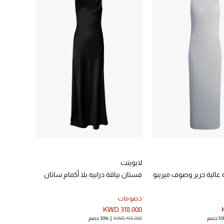
لابوينت
عالية حرير وصوف ميرينو
فستان بياقة درابيه بلا أكمام ساتان
خصومات
KWD 318.000
 خصم
KWD 455.000
30% خصم