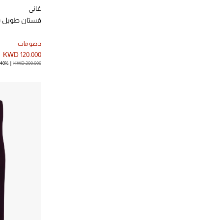
غاني
فستان طويل س
خصومات
KWD 120.000
KWD 200.000
40% خصم