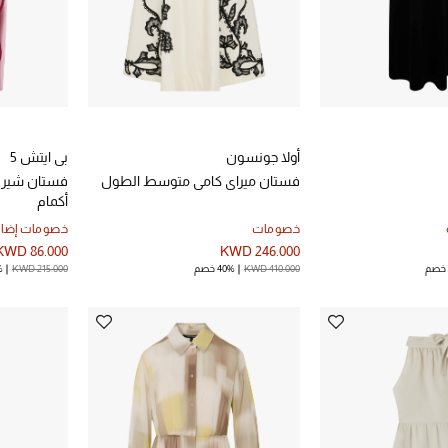
أولا جونسون
بي ايتش 5
فستان ميراي كامي متوسط ​​الطول
فستان شيري
أكمام
خصومات
خصومات إضاف
KWD 86.000
KWD 246.000
KWD 410.000
40% خصم
KWD 215.000
%