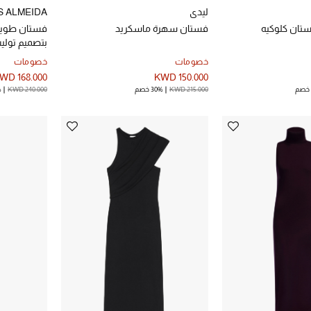
ليدي
 ALMEIDA
تان كلوكيه
فستان سهرة ماسكريد
فستان طويل
بتصميم تولي
خصومات
خصومات
WD 168.000
KWD 150.000
KWD 215.000
30% خصم
KWD 240.000
%