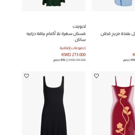
لابوينت
 بفتحة مزيج قطن
فستان سهرة بلا أكمام بياقة درابيه
ساتان
خصومات إضافية
KWD 273.000
K
30 خصم
KWD 455.000
40% خصم