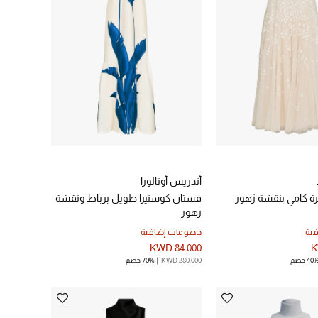
أندريس أوتالورا
 كامي بنقشة زهور
فستان كوستيرا طويل برباط ونقشة
زهور
ية
خصومات إضافية
KWD 84.000
K
40 خصم
KWD 280.000
70% خصم