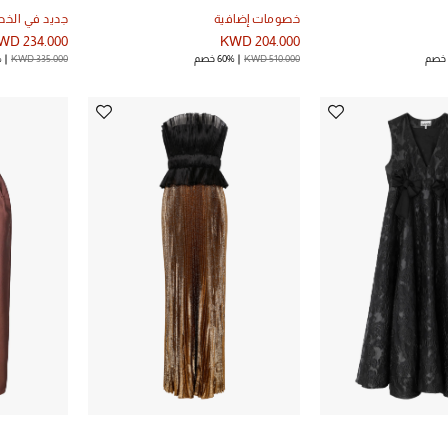
خصومات إضافية
جديد في الخ
WD 234.000
KWD 204.000
KWD 510.000
60% خصم
KWD 335.000
%