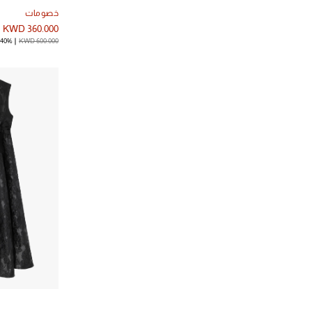
خصومات
KWD 360.000
KWD 600.000
40% خصم