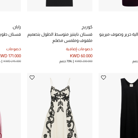
كوريج
رابان
لية حرير وصوف ميرينو
فستان ناينتيز متوسط الطول بتصميم
فستان طويل
ملفوف وملمس مضلع
خصومات إضافية
خصومات
WD 171.000
KWD 60.000
KWD 200.000
70% خصم
KWD 245.000
%