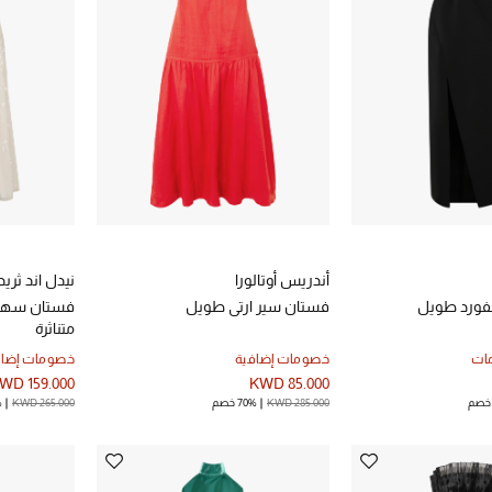
أندريس أوتالورا
نيدل اند ثريد
ورد طويل
فستان سير ارتي طويل
فستان سهرة
متناثرة
ات
خصومات إضافية
خصومات إضاف
WD 159.000
KWD 85.000
KWD 285.000
70% خصم
KWD 265.000
%