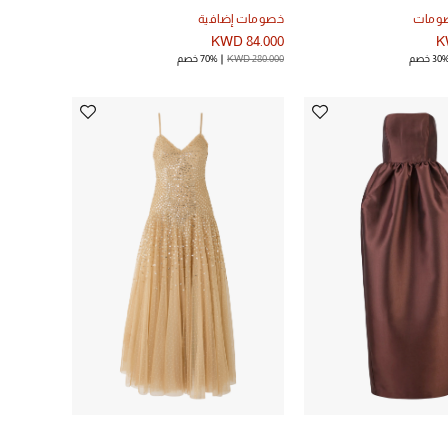
صومات
خصومات إضافية
KWD 84.000
K
30 خصم
KWD 280.000
70% خصم