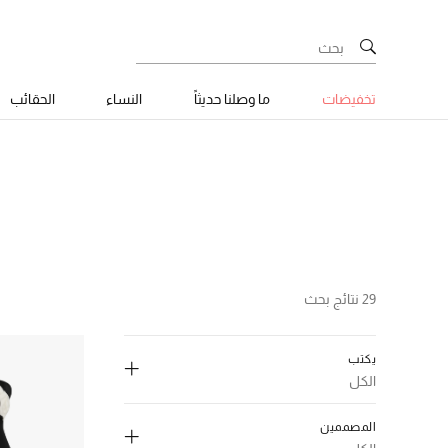
تخفيضات
ما وصلنا حديثاً
النساء
الحقائب
29 نتائج بحث
يكتب
الكل
إلغاء تحديد الكل
المصممين
(3)
Bridal