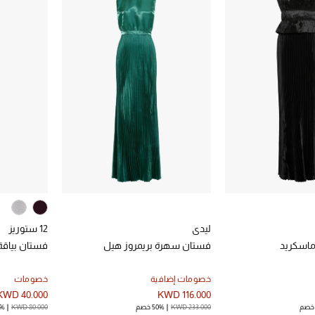
ليدي
12 ستوريز
اسكريد
فستان سهرة بريمروز هيل
فستان بياقة 
خصومات إضافية
خصومات
KWD 40.000
KWD 116.000
KWD 233.000
50% خصم
KWD 80.000
50%