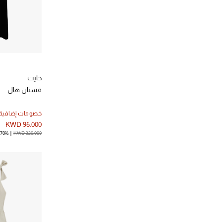
خايت
فستان هال
خصومات إضافية
KWD 96.000
KWD 320.000
70% خصم