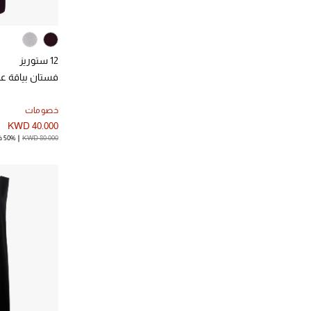
12 ستوريز
فستان بياقة عا
خصومات
KWD 40.000
KWD 80.000
50% خصم